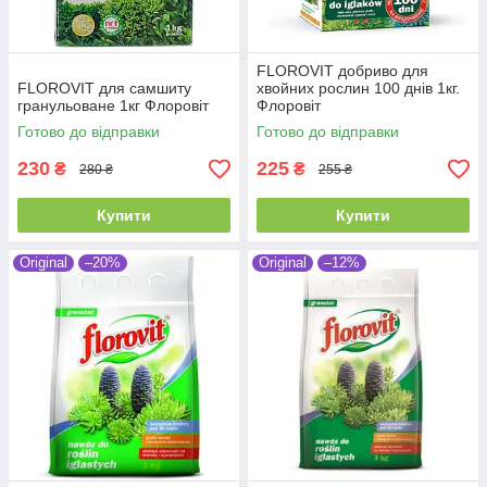
FLOROVIT добриво для
FLOROVIT для самшиту
хвойних рослин 100 днів 1кг.
гранульоване 1кг Флоровіт
Флоровіт
Готово до відправки
Готово до відправки
230
225
₴
₴
280 ₴
255 ₴
Купити
Купити
Original
–20%
Original
–12%