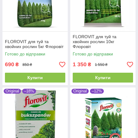
FLOROVIT для туй та
FLOROVIT для туй та
хвойних рослин 10кг
хвойних рослин 5кг Флоровіт
Флоровіт
Готово до відправки
Готово до відправки
690
1 350
₴
₴
850 ₴
1 550 ₴
Купити
Купити
Original
–18%
Original
–12%