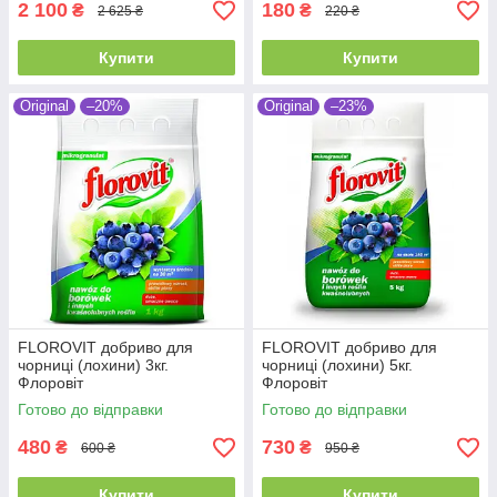
2 100
180
₴
₴
2 625 ₴
220 ₴
Купити
Купити
Original
–20%
Original
–23%
FLOROVIT добриво для
FLOROVIT добриво для
чорниці (лохини) 3кг.
чорниці (лохини) 5кг.
Флоровіт
Флоровіт
Готово до відправки
Готово до відправки
480
730
₴
₴
600 ₴
950 ₴
Купити
Купити