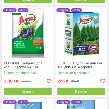
Original
–18%
Original
–20%
FLOROVIT добриво для
FLOROVIT добриво для туй
чорниці (лохини) 10кг
100 днів 1кг. Флоровіт
Готово до відправки
Готово до відправки
1 300
225
₴
₴
1 581 ₴
280 ₴
Купити
Купити
Original
–15%
Original
–18%