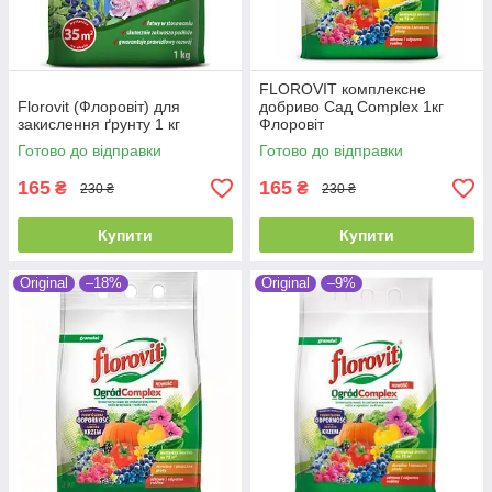
FLOROVIT комплексне
Florovit (Флоровіт) для
добриво Сад Complex 1кг
закислення ґрунту 1 кг
Флоровіт
Готово до відправки
Готово до відправки
165
165
₴
₴
230 ₴
230 ₴
Купити
Купити
Original
–18%
Original
–9%