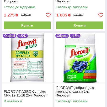
Флоровіт
Флоровіт
Готово до відправки
Готово до відправки
1 275
1 885
₴
₴
1 450 ₴
2 200 ₴
Купити
Купити
Original
–20%
Original
–18%
FLOROVIT добриво для
FLOROVIT AGRO Complex
чорниці (лохини) 1кг.
NPK 12-11-18 25кг Флоровіт
Флоровіт
В наявності
Готово до відправки