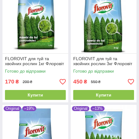
FLOROVIT для туй та
FLOROVIT для туй та
хвойних рослин 1кг Флоровіт
хвойних рослин 3кг Флоровіт
Готово до відправки
Готово до відправки
170
450
₴
₴
200 ₴
550 ₴
Купити
Купити
Original
–19%
Original
–13%