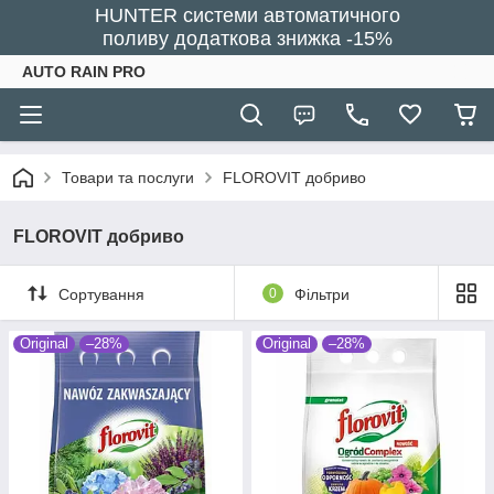
HUNTER системи автоматичного
поливу додаткова знижка -15%
AUTO RAIN PRO
Товари та послуги
FLOROVIT добриво
FLOROVIT добриво
Сортування
0
Фільтри
Original
–28%
Original
–28%