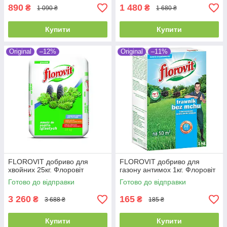
890
1 480
₴
₴
1 090 ₴
1 680 ₴
Купити
Купити
Original
–12%
Original
–11%
FLOROVIT добриво для
FLOROVIT добриво для
хвойних 25кг. Флоровіт
газону антимох 1кг. Флоровіт
Готово до відправки
Готово до відправки
3 260
165
₴
₴
3 688 ₴
185 ₴
Купити
Купити