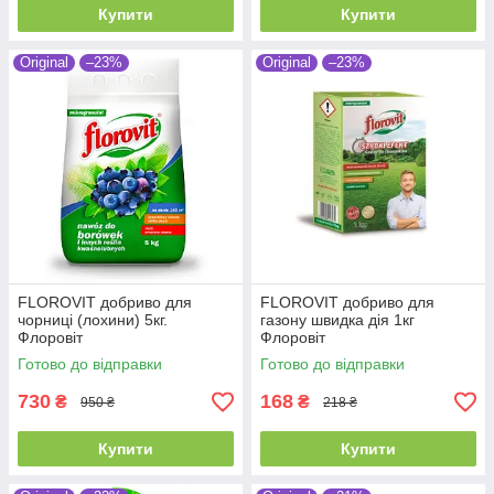
Купити
Купити
Original
–23%
Original
–23%
FLOROVIT добриво для
FLOROVIT добриво для
чорниці (лохини) 5кг.
газону швидка дія 1кг
Флоровіт
Флоровіт
Готово до відправки
Готово до відправки
730
168
₴
₴
950 ₴
218 ₴
Купити
Купити