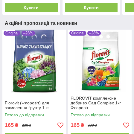
Купити
Купити
Акційні пропозиції та новинки
Original
–28%
Original
–28%
FLOROVIT комплексне
Florovit (Флоровіт) для
добриво Сад Complex 1кг
закислення ґрунту 1 кг
Флоровіт
Готово до відправки
Готово до відправки
165
165
₴
₴
230 ₴
230 ₴