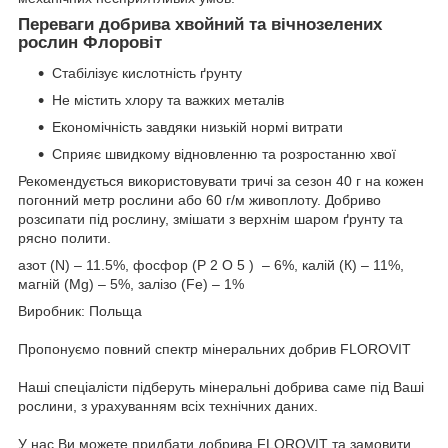
Переваги добрива хвойний та вічнозелених
рослин Флоровіт
Стабілізує кислотність ґрунту
Не містить хлору та важких металів
Економічність завдяки низькій нормі витрати
Сприяє швидкому відновленню та розростанню хвої
Рекомендується використовувати тричі за сезон 40 г на кожен
погонний метр рослини або 60 г/м живоплоту. Добриво
розсипати під рослину, змішати з верхнім шаром ґрунту та
рясно полити.
азот (N) – 11.5%, фосфор (P
2
O
5
)
– 6%, калій (К) – 11%,
магній (Mg) – 5%, залізо (Fe) – 1%
Виробник: Польща
Пропонуємо повний спектр мінеральних добрив FLOROVIT
Наші спеціалісти підберуть мінеральні добрива саме під Ваші
рослини, з урахуванням всіх технічних даних.
У наc Ви можете придбати добрива FLOROVIT та замовити