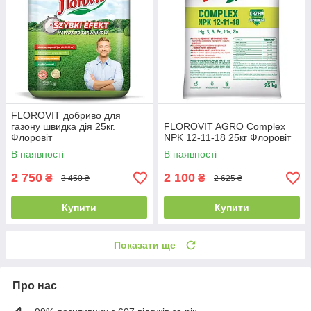
FLOROVIT добриво для
газону швидка дія 25кг.
FLOROVIT AGRO Complex
Флоровіт
NPK 12-11-18 25кг Флоровіт
В наявності
В наявності
2 750
2 100
₴
₴
3 450 ₴
2 625 ₴
Купити
Купити
Показати ще
Про нас