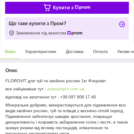
Купити з
Що таке купити з Пром?
Замовлення під захистом
Опис
Характеристики
Доставка
Оплата
Умови п
Опис
FLOROVIT для туй та хвойних рослин 1кг Флоровіт
все найцікавіше тут -
autorainpro.com.ua
відповіді на запитання тут - +38 097 808 17 40
Мінеральне добриво, використовується для підживлення всіх
видів хвойних рослин, туй та ялівців у весняно-літній період.
Підживлення забезпечує швидке зростання, покращує
декоративність і яскравість забарвлення голок і листя, а також
знижує ризики від впливу пестицидів, кліматичних та
механічних несприятливих умов.