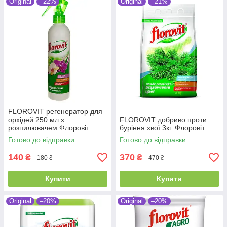
Original
–22%
Original
–21%
FLOROVIT регенератор для
орхідей 250 мл з
FLOROVIT добриво проти
розпилювачем Флоровіт
буріння хвої 3кг. Флоровіт
Готово до відправки
Готово до відправки
140
370
₴
₴
180 ₴
470 ₴
Купити
Купити
Original
–20%
Original
–20%