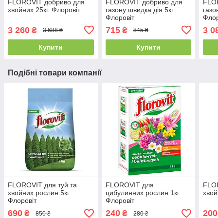
FLOROVIT добриво для
FLOROVIT добриво для
FLO
хвойних 25кг. Флоровіт
газону швидка дія 5кг
газо
Флоровіт
Флор
3 260
715
3 0
₴
₴
3 688 ₴
845 ₴
Купити
Купити
Подібні товари компанії
FLOROVIT для туй та
FLOROVIT для
FLO
хвойних рослин 5кг
цибулинних рослин 1кг
хвой
Флоровіт
Флоровіт
690
240
200
₴
₴
850 ₴
280 ₴