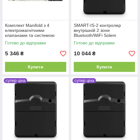
Комплект Manifold з 4
SMART-IS-2 контролер
електромагнітними
внутрішній 2 зони
клапанами та системою
Bluetooth/WiFi Solem
колектора з піднятою
Готово до відправки
Готово до відправки
решіткою Rain
5 346
10 044
₴
₴
Купити
Купити
супер ціна
супер ціна