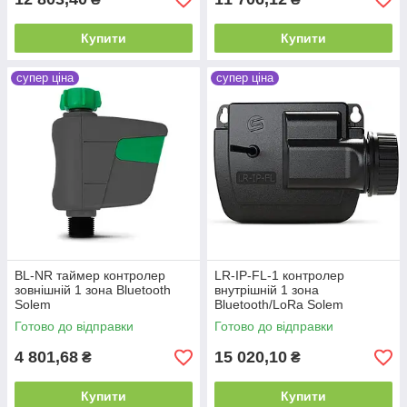
Купити
Купити
супер ціна
супер ціна
BL-NR таймер контролер
LR-IP-FL-1 контролер
зовнішній 1 зона Bluetooth
внутрішній 1 зона
Solem
Bluetooth/LoRa Solem
Готово до відправки
Готово до відправки
4 801,68
15 020,10
₴
₴
Купити
Купити