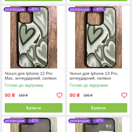
розпродаж
–40%
розпродаж
–40%
Чохол для Iphone 12 Pro
Чохол для Iphone 13 Pro,
Max, антиударний, силікон
антиударний, силікон
Готово до відправки
Готово до відправки
90
90
₴
₴
150 ₴
150 ₴
Купити
Купити
розпродаж
–40%
розпродаж
–40%