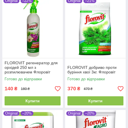
Original
–22%
Original
–21%
FLOROVIT регенератор для
орхідей 250 мл з
FLOROVIT добриво проти
розпилювачем Флоровіт
буріння хвої 3кг. Флоровіт
Готово до відправки
Готово до відправки
140
370
₴
₴
180 ₴
470 ₴
Купити
Купити
Original
–20%
Original
–20%