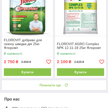
FLOROVIT добриво для
газону швидка дія 25кг.
FLOROVIT AGRO Complex
Флоровіт
NPK 12-11-18 25кг Флоровіт
В наявності
В наявності
2 750
2 100
₴
₴
3 450 ₴
2 625 ₴
Купити
Купити
Показати ще
Про нас