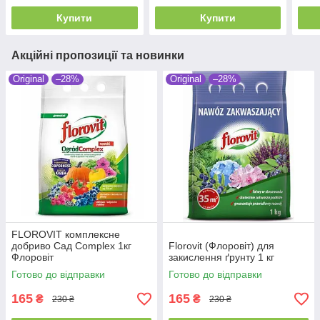
Купити
Купити
Акційні пропозиції та новинки
Original
–28%
Original
–28%
FLOROVIT комплексне
добриво Сад Complex 1кг
Florovit (Флоровіт) для
Флоровіт
закислення ґрунту 1 кг
Готово до відправки
Готово до відправки
165
165
₴
₴
230 ₴
230 ₴