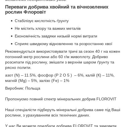
Переваги добрива хвойний та вічнозелених
рослин Флоровіт
Стабілізує кислотність ґрунту
Не містить хлору та важких металів
Економічність завдяки низькій нормі витрати
Сприяє швидкому відновленню та розростанню хвої
Рекомендується використовувати тричі за сезон 40 г на кожен
погонний метр рослини або 60 г/м живоплоту. Добриво
розсипати під рослину, змішати з верхнім шаром ґрунту та
рясно полити.
азот (N) – 11.5%, фосфор (P
2
O
5
)
– 6%, калій (К) – 11%,
магній (Mg) – 5%, залізо (Fe) – 1%
Виробник: Польща
Пропонуємо повний спектр мінеральних добрив FLOROVIT
Наші спеціалісти підберуть мінеральні добрива саме під Ваші
рослини, з урахуванням всіх технічних даних.
У наc Ви можете придбати добрива FLOROVIT та замовити