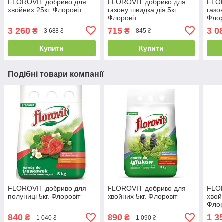
FLOROVIT добриво для
FLOROVIT добриво для
FLO
хвойних 25кг. Флоровіт
газону швидка дія 5кг
газо
Флоровіт
Флор
3 260
715
3 0
₴
₴
3 688 ₴
845 ₴
Купити
Купити
Подібні товари компанії
FLOROVIT добриво для
FLOROVIT добриво для
FLOR
полуниці 5кг. Флоровіт
хвойних 5кг. Флоровіт
хвой
Флор
840
890
1 3
₴
₴
1 040 ₴
1 090 ₴