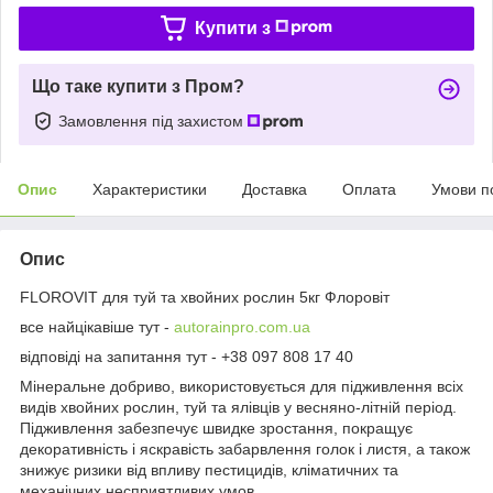
Купити з
Що таке купити з Пром?
Замовлення під захистом
Опис
Характеристики
Доставка
Оплата
Умови п
Опис
FLOROVIT для туй та хвойних рослин 5кг Флоровіт
все найцікавіше тут -
autorainpro.com.ua
відповіді на запитання тут - +38 097 808 17 40
Мінеральне добриво, використовується для підживлення всіх
видів хвойних рослин, туй та ялівців у весняно-літній період.
Підживлення забезпечує швидке зростання, покращує
декоративність і яскравість забарвлення голок і листя, а також
знижує ризики від впливу пестицидів, кліматичних та
механічних несприятливих умов.