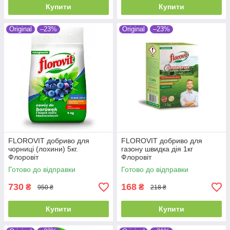
Купити
Купити
Original
–23%
Original
–23%
FLOROVIT добриво для
FLOROVIT добриво для
чорниці (лохини) 5кг.
газону швидка дія 1кг
Флоровіт
Флоровіт
Готово до відправки
Готово до відправки
730
168
₴
₴
950 ₴
218 ₴
Купити
Купити