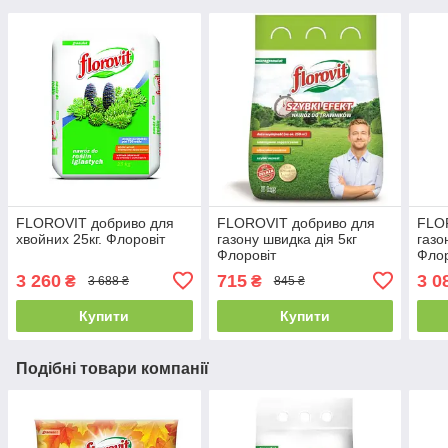
FLOROVIT добриво для
FLOROVIT добриво для
FLO
хвойних 25кг. Флоровіт
газону швидка дія 5кг
газо
Флоровіт
Флор
3 260
715
3 0
₴
₴
3 688 ₴
845 ₴
Купити
Купити
Подібні товари компанії