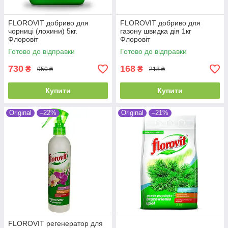
FLOROVIT добриво для
FLOROVIT добриво для
чорниці (лохини) 5кг.
газону швидка дія 1кг
Флоровіт
Флоровіт
Готово до відправки
Готово до відправки
730
168
₴
₴
950 ₴
218 ₴
Купити
Купити
Original
–22%
Original
–21%
FLOROVIT регенератор для