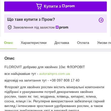
Купити з
Що таке купити з Пром?
Замовлення під захистом
Опис
Характеристики
Доставка
Оплата
Умови п
Опис
FLOROVIT добриво для хвойних 10кг. ФЛОРОВІТ
все найцікавіше тут -
autorainpro.com.ua
відповіді на запитання тут - +38 097 808 17 40
Флоровіт для хвойних рослин містить мінеральні компоненти
підібрані з урахуванням потреб декоративних хвойних
рослин, таких як: тис, модрина, ялівець, кипарис, ялина,
сосна, ялиця і ін. Регулярне використання забезпечує гарний
вигляд і інтенсивне зростання удобрюваних рослин, а також
зменшує знебарвлення хвої в зимовий період.