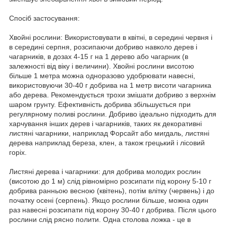
Спосіб застосування:
Хвойні рослини: Використовувати в квітні, в середині червня і
в середині серпня, розсипаючи добриво навколо дерев і
чагарників, в дозах 4-15 г на 1 дерево або чагарник (в
залежності від віку і величини). Хвойні рослини висотою
більше 1 метра можна одноразово удобрювати навесні,
використовуючи 30-40 г добрива на 1 метр висоти чагарника
або дерева. Рекомендується трохи змішати добриво з верхнім
шаром грунту. Ефективність добрива збільшується при
регулярному поливі рослини. Добриво ідеально підходить для
харчування інших дерев і чагарників, таких як декоративні
листяні чагарники, наприклад Форсайт або мигдаль, листяні
дерева наприклад береза, клен, а також грецький і лісовий
горіх.
Листяні дерева і чагарники: для добрива молодих рослин
(висотою до 1 м) слід рівномірно розсипати під корону 5-10 г
добрива ранньою весною (квітень), потім влітку (червень) і до
початку осені (серпень). Якщо рослини більше, можна один
раз навесні розсипати під корону 30-40 г добрива. Після цього
рослини слід рясно полити. Одна столова ложка - це в