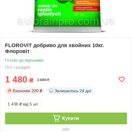
FLOROVIT добриво для хвойних 10кг.
Флоровіт
Готово до відправки
Опт і роздріб
1 480
₴
1 680 ₴
Економія
200 ₴
Залишилось
24 дні
1 436 ₴
від 5 шт.
Купити
або