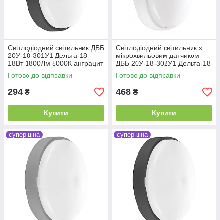
Світлодіодний світильник ДББ
Світлодіодний світильник з
20У-18-301У1 Дельта-18
мікрохвильовим датчиком
18Вт 1800Лм 5000К антрацит
ДББ 20У-18-302У1 Дельта-18
Д 18Вт 1800Лм 5000К білий
Готово до відправки
Готово до відправки
294
468
₴
₴
Купити
Купити
супер ціна
супер ціна