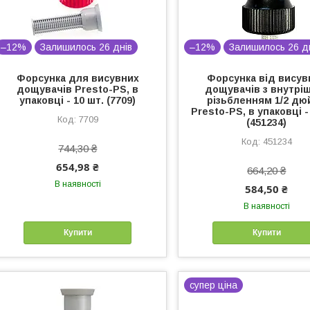
–12%
Залишилось 26 днів
–12%
Залишилось 26 д
Форсунка для висувних
Форсунка від висув
дощувачів Presto-PS, в
дощувачів з внутрі
упаковці - 10 шт. (7709)
різьбленням 1/2 дю
Presto-PS, в упаковці -
7709
(451234)
451234
744,30 ₴
654,98 ₴
664,20 ₴
В наявності
584,50 ₴
В наявності
Купити
Купити
супер ціна