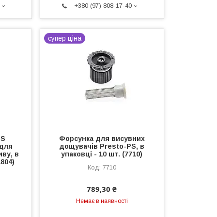
+380 (97) 808-17-40
супер ціна
PS
Форсунка для висувних
 для
дощувачів Presto-PS, в
ву, в
упаковці - 10 шт. (7710)
1804)
7710
789,30 ₴
Немає в наявності