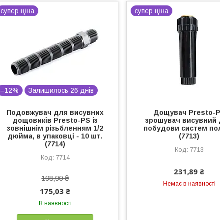
супер ціна
супер ціна
–12%
Залишилось 26 днів
Подовжувач для висувних
Дощувач Presto-
дощовиків Presto-PS із
зрошувач висувний
зовнішнім різьбленням 1/2
побудови систем по
дюйма, в упаковці - 10 шт.
(7713)
(7714)
7713
7714
231,89 ₴
198,90 ₴
Немає в наявності
175,03 ₴
В наявності