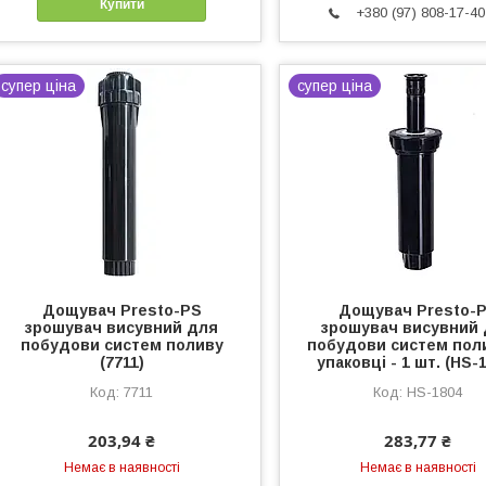
Купити
+380 (97) 808-17-40
супер ціна
супер ціна
Дощувач Presto-PS
Дощувач Presto-
зрошувач висувний для
зрошувач висувний
побудови систем поливу
побудови систем поли
(7711)
упаковці - 1 шт. (HS-
7711
HS-1804
203,94 ₴
283,77 ₴
Немає в наявності
Немає в наявності