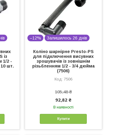
нів
–12%
Залишилось 26 днів
увних
Коліно шарнірне Presto-PS
S із
для підключення висувних
 1/2 -
зрошувачів із зовнішнім
 10 шт.
різьбленням 1/2 - 3/4 дюйма
(7506)
7506
105,48 ₴
92,82 ₴
В наявності
Купити