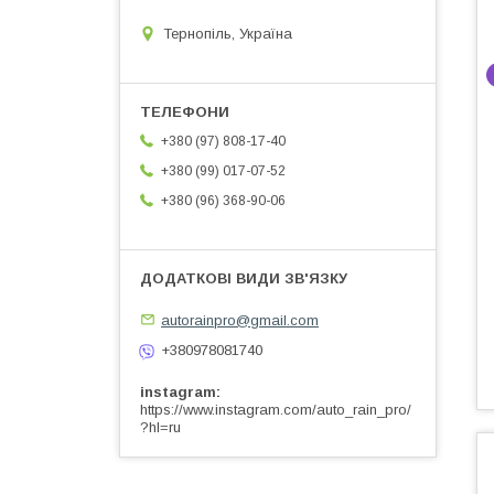
Тернопіль, Україна
+380 (97) 808-17-40
+380 (99) 017-07-52
+380 (96) 368-90-06
autorainpro@gmail.com
+380978081740
instagram
https://www.instagram.com/auto_rain_pro/
?hl=ru