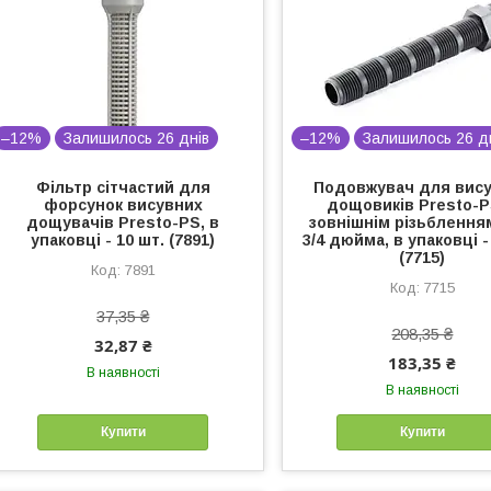
–12%
Залишилось 26 днів
–12%
Залишилось 26 д
Фільтр сітчастий для
Подовжувач для вис
форсунок висувних
дощовиків Presto-P
дощувачів Presto-PS, в
зовнішнім різьбленням
упаковці - 10 шт. (7891)
3/4 дюйма, в упаковці -
(7715)
7891
7715
37,35 ₴
208,35 ₴
32,87 ₴
183,35 ₴
В наявності
В наявності
Купити
Купити