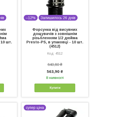
нів
–12%
Залишилось 26 днів
них
Форсунка від висувних
шнім
дощувачів з зовнішнім
йма
різьбленням 1/2 дюйма
 10 шт.
Presto-PS, в упаковці - 10 шт.
(4512)
4512
640,80 ₴
563,90 ₴
В наявності
Купити
супер ціна