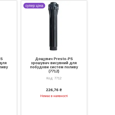
супер ціна
PS
Дощувач Presto-PS
 для
зрошувач висувний для
ливу
побудови систем поливу
(7712)
7712
226,76 ₴
Немає в наявності