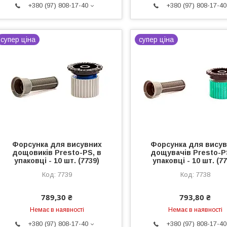
+380 (97) 808-17-40
+380 (97) 808-17-40
супер ціна
супер ціна
Форсунка для висувних
Форсунка для вису
дощовиків Presto-PS, в
дощувачів Presto-P
упаковці - 10 шт. (7739)
упаковці - 10 шт. (7
7739
7738
789,30 ₴
793,80 ₴
Немає в наявності
Немає в наявності
+380 (97) 808-17-40
+380 (97) 808-17-40