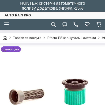
HUNTER системи автоматичного
поливу додаткова знижка -15%
AUTO RAIN PRO
Товари та послуги
Presto-PS зрошувальні системи
А
супер ціна