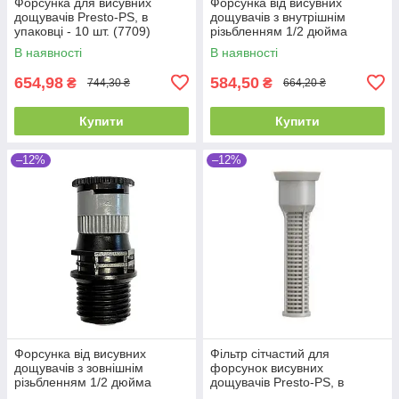
Форсунка для висувних
Форсунка від висувних
дощувачів Presto-PS, в
дощувачів з внутрішнім
упаковці - 10 шт. (7709)
різьбленням 1/2 дюйма
Presto-PS, в упаковці - 10 шт.
В наявності
В наявності
(451234)
654,98
584,50
₴
₴
744,30 ₴
664,20 ₴
Купити
Купити
–12%
–12%
Форсунка від висувних
Фільтр сітчастий для
дощувачів з зовнішнім
форсунок висувних
різьбленням 1/2 дюйма
дощувачів Presto-PS, в
Presto-PS, в упаковці - 10 шт.
упаковці - 10 шт. (7891)