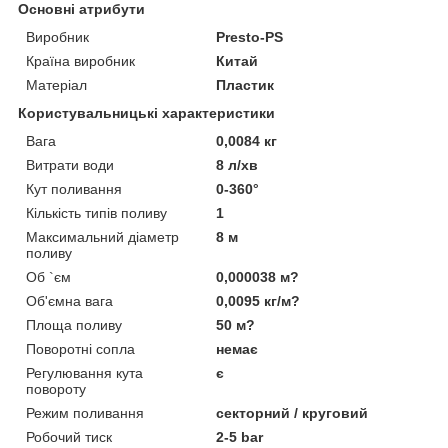
Основні атрибути
Виробник
Presto-PS
Країна виробник
Китай
Матеріал
Пластик
Користувальницькі характеристики
Вага
0,0084 кг
Витрати води
8 л/хв
Кут поливання
0-360°
Кількість типів поливу
1
Максимальний діаметр
8 м
поливу
Об `єм
0,000038 м?
Об'ємна вага
0,0095 кг/м?
Площа поливу
50 м?
Поворотні сопла
немає
Регулювання кута
є
повороту
Режим поливання
секторний / круговий
Робочий тиск
2-5 bar