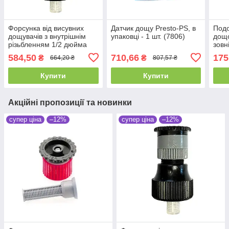
Форсунка від висувних
Датчик дощу Presto-PS, в
Подо
дощувачів з внутрішнім
упаковці - 1 шт. (7806)
дощо
різьбленням 1/2 дюйма
зовн
Presto-PS, в упаковці - 10
дюйм
584,50
710,66
175
₴
₴
664,20 ₴
807,57 ₴
шт. (451234)
(771
Купити
Купити
Акційні пропозиції та новинки
супер ціна
–12%
супер ціна
–12%