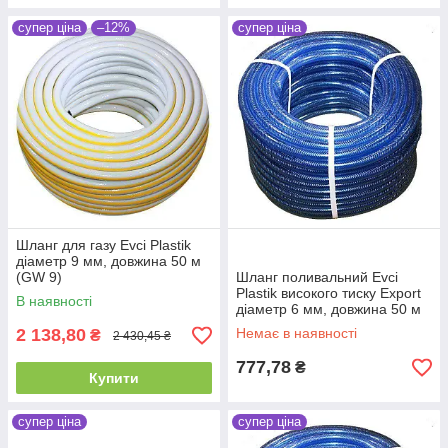
супер ціна
–12%
супер ціна
Шланг для газу Evci Plastik
діаметр 9 мм, довжина 50 м
(GW 9)
Шланг поливальний Evci
Plastik високого тиску Export
В наявності
діаметр 6 мм, довжина 50 м
(VD 6 50)
2 138,80
Немає в наявності
₴
2 430,45 ₴
777,78
₴
Купити
супер ціна
супер ціна