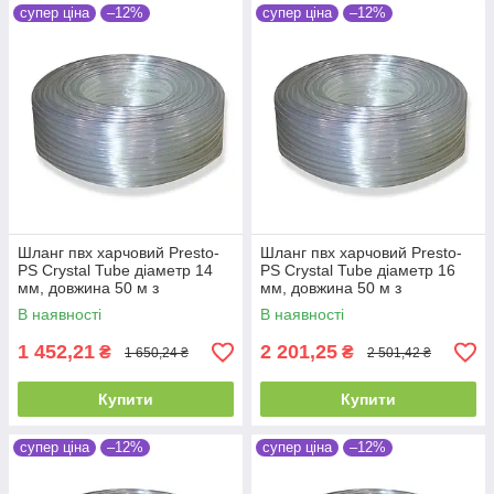
супер ціна
–12%
супер ціна
–12%
Шланг пвх харчовий Presto-
Шланг пвх харчовий Presto-
PS Сrystal Tube діаметр 14
PS Сrystal Tube діаметр 16
мм, довжина 50 м з
мм, довжина 50 м з
маркуванням метражу (PVH
маркуванням метражу (PVH
В наявності
В наявності
14 PS)
16 PS)
1 452,21
2 201,25
₴
₴
1 650,24 ₴
2 501,42 ₴
Купити
Купити
супер ціна
–12%
супер ціна
–12%