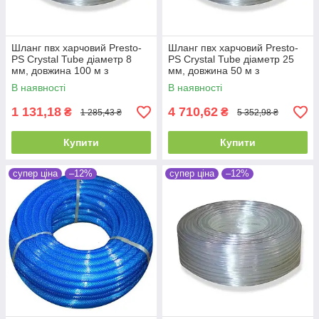
Шланг пвх харчовий Presto-
Шланг пвх харчовий Presto-
PS Сrystal Tube діаметр 8
PS Сrystal Tube діаметр 25
мм, довжина 100 м з
мм, довжина 50 м з
маркуванням метражу (PVH
маркуванням метражу (PVH
В наявності
В наявності
8 PS)
25 PS)
1 131,18
4 710,62
₴
₴
1 285,43 ₴
5 352,98 ₴
Купити
Купити
супер ціна
–12%
супер ціна
–12%