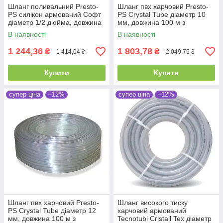
Шланг поливальний Presto-
Шланг пвх харчовий Presto-
PS силікон армований Софт
PS Сrystal Tube діаметр 10
діаметр 1/2 дюйма, довжина
мм, довжина 100 м з
50 м (SFN1/2 50)
маркуванням метражу (PVH
В наявності
В наявності
10 PS)
1 244,36
1 803,78
₴
₴
1 414,04 ₴
2 049,75 ₴
Купити
Купити
супер ціна
–12%
супер ціна
–12%
Шланг пвх харчовий Presto-
Шланг високого тиску
PS Сrystal Tube діаметр 12
харчовий армований
мм, довжина 100 м з
Tecnotubi Cristall Tex діаметр