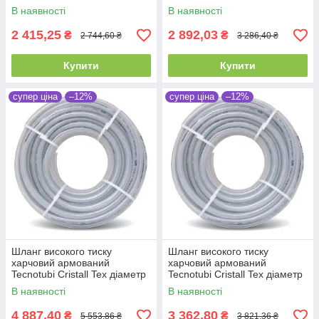
маркуванням метражу (PVH
10 мм, довжина 50 м (CT 10)
В наявності
В наявності
12 PS)
2 415,25
2 892,03
₴
₴
2 744,60 ₴
3 286,40 ₴
Купити
Купити
супер ціна
–12%
супер ціна
–12%
Шланг високого тиску
Шланг високого тиску
харчовий армований
харчовий армований
Tecnotubi Cristall Tex діаметр
Tecnotubi Cristall Tex діаметр
8 мм, довжина 100 м (CT 8)
12 мм, довжина 50 м (CT 12)
В наявності
В наявності
4 887,40
3 362,80
₴
₴
5 553,86 ₴
3 821,36 ₴