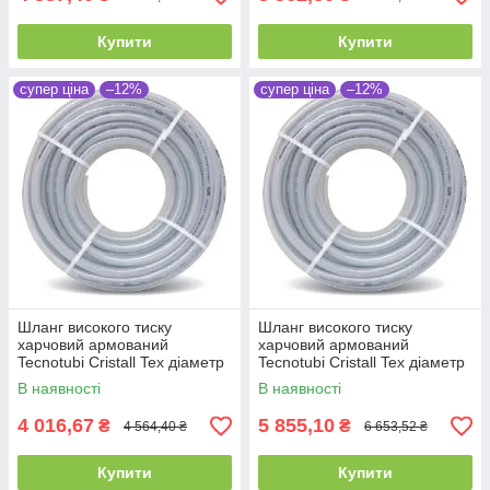
Купити
Купити
супер ціна
–12%
супер ціна
–12%
Шланг високого тиску
Шланг високого тиску
харчовий армований
харчовий армований
Tecnotubi Cristall Tex діаметр
Tecnotubi Cristall Tex діаметр
15 мм, довжина 50 м (CT 15)
19 мм, довжина 50 м (CT 19)
В наявності
В наявності
4 016,67
5 855,10
₴
₴
4 564,40 ₴
6 653,52 ₴
Купити
Купити