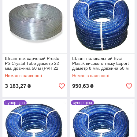
Шланг пвх харчовий Presto-
Шланг поливальний Evci
PS Сrystal Tube діаметр 22
Plastik високого тиску Export
мм, довжина 50 м (PVH 22
діаметр 8 мм, довжина 50 м
PS)
(VD 8 50)
Немає в наявності
Немає в наявності
3 183,27
950,63
₴
₴
супер ціна
супер ціна