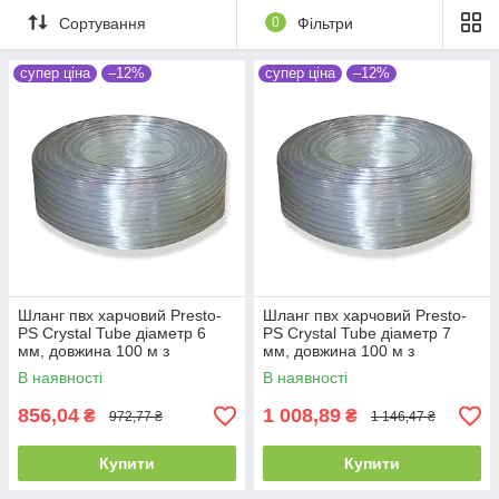
Сортування
0
Фільтри
супер ціна
–12%
супер ціна
–12%
Шланг пвх харчовий Presto-
Шланг пвх харчовий Presto-
PS Сrystal Tube діаметр 6
PS Сrystal Tube діаметр 7
мм, довжина 100 м з
мм, довжина 100 м з
маркуванням метражу (PVH
маркуванням метражу (PVH
В наявності
В наявності
6 PS)
7 PS)
856,04
1 008,89
₴
₴
972,77 ₴
1 146,47 ₴
Купити
Купити