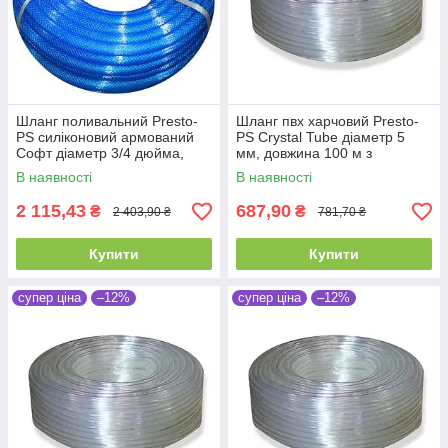
Шланг поливальний Presto-
Шланг пвх харчовий Presto-
PS силіконовий армований
PS Сrystal Tube діаметр 5
Софт діаметр 3/4 дюйма,
мм, довжина 100 м з
довжина 50 м (SFN3/4 50)
маркуванням метражу (PVH
В наявності
В наявності
5 PS)
2 115,43
687,90
₴
₴
2 403,90 ₴
781,70 ₴
Купити
Купити
супер ціна
–12%
супер ціна
–12%