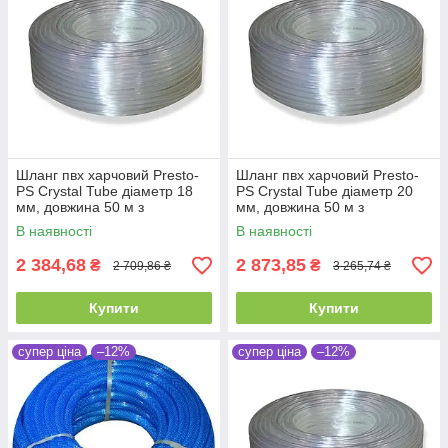
Шланг пвх харчовий Presto-
Шланг пвх харчовий Presto-
PS Сrystal Tube діаметр 18
PS Сrystal Tube діаметр 20
мм, довжина 50 м з
мм, довжина 50 м з
маркуванням метражу (PVH
маркуванням метражу (PVH
В наявності
В наявності
18 PS)
20 PS)
2 384,68
2 873,85
₴
₴
2 709,86 ₴
3 265,74 ₴
Купити
Купити
супер ціна
–12%
супер ціна
–12%