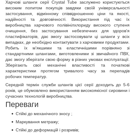
Харчові шланги серії Сrystal Tube заслужено користуються
високим попитом покупців завдяки своїй універсальності
застосування, відмінному співвідношенню ціни та якості,
надійності та довговічності. Використання під час їх
виробництва харчового полівінілхлориду високого ступеня
очищення, без застосування небезпечних для здоров'я
пластифікаторів, дає змогу застосовувати ці шланги у всіх
випадках, де необхідно контактувати з харчовими продуктами.
Робить їх м'якшими та еластичнішими порівняно зі
стандартними шлангами, виготовленими зі звичайного ПВХ,
дає змогу зберігати свою форму в різних умовах експлуатації.
Зберігають свої механічні властивості та початкові
характеристики протягом тривалого часу за перепадів
робочих температур.
Середній термін служби шлангів цієї серії доходить до 5-6
років, це обумовлено використанням високоякісної сировини і
сучасних технологій виробництва.
Переваги
Стійкі до механічного зносу ;
Маркування метражу;
Стійкі до деформацій і розривів;