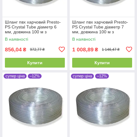
Шланг пвх харчовий Presto-
Шланг пвх харчовий Presto-
PS Сrystal Tube діаметр 6
PS Сrystal Tube діаметр 7
мм, довжина 100 м з
мм, довжина 100 м з
маркуванням метражу (PVH
маркуванням метражу (PVH
В наявності
В наявності
6 PS)
7 PS)
856,04
1 008,89
₴
₴
972,77 ₴
1 146,47 ₴
Купити
Купити
супер ціна
–12%
супер ціна
–12%