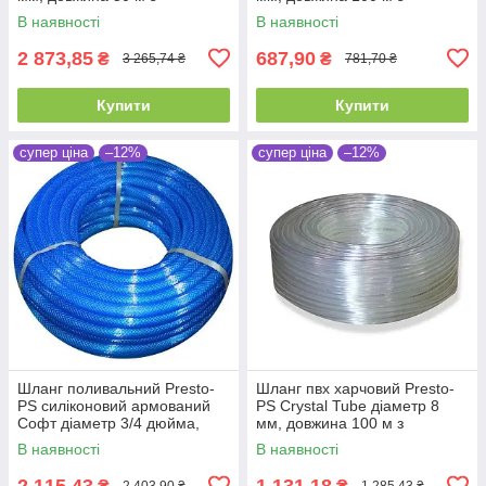
маркуванням метражу (PVH
маркуванням метражу (PVH
В наявності
В наявності
20 PS)
5 PS)
2 873,85
687,90
₴
₴
3 265,74 ₴
781,70 ₴
Купити
Купити
супер ціна
–12%
супер ціна
–12%
Шланг поливальний Presto-
Шланг пвх харчовий Presto-
PS силіконовий армований
PS Сrystal Tube діаметр 8
Софт діаметр 3/4 дюйма,
мм, довжина 100 м з
довжина 50 м (SFN3/4 50)
маркуванням метражу (PVH
В наявності
В наявності
8 PS)
2 115,43
1 131,18