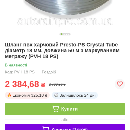
Шланг пвх харчовий Presto-PS Сrystal Tube
діаметр 18 мм, довжина 50 м з маркуванням
метражу (PVH 18 PS)
В наявності
Код: PVH 18 PS
Роздріб
2 384,68
₴
2 709,86 ₴
Економія
325.18 ₴
Залишилось
24 дні
Купити
або
Купити з