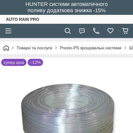
HUNTER системи автоматичного
поливу додаткова знижка -15%
AUTO RAIN PRO
Товари та послуги
Presto-PS зрошувальні системи
Ш
супер ціна
–12%