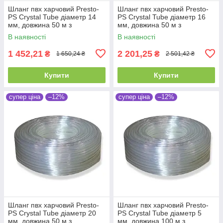
Шланг пвх харчовий Presto-
Шланг пвх харчовий Presto-
PS Сrystal Tube діаметр 14
PS Сrystal Tube діаметр 16
мм, довжина 50 м з
мм, довжина 50 м з
маркуванням метражу (PVH
маркуванням метражу (PVH
В наявності
В наявності
14 PS)
16 PS)
1 452,21
2 201,25
₴
₴
1 650,24 ₴
2 501,42 ₴
Купити
Купити
супер ціна
–12%
супер ціна
–12%
Шланг пвх харчовий Presto-
Шланг пвх харчовий Presto-
PS Сrystal Tube діаметр 20
PS Сrystal Tube діаметр 5
мм, довжина 50 м з
мм, довжина 100 м з