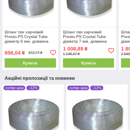
Шланг пвх харчовий
Шланг пвх харчовий
Шлан
Presto-PS Сrystal Tube
Presto-PS Сrystal Tube
Pres
діаметр 6 мм, довжина
діаметр 7 мм, довжина
діам
100 м з маркуванням
100 м з маркуванням
100 
1 008,89
1 8
₴
метражу (PVH 6 PS)
метражу (PVH 7 PS)
метр
856,04
₴
972,77 ₴
1 146,47 ₴
2 049
Купити
Купити
Акційні пропозиції та новинки
супер ціна
–12%
супер ціна
–12%