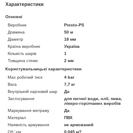
Характеристики
Основні
Виробник
Presto-PS
Довжина
50 м
Діаметр
18 мм
Країна виробник
Україна
Кількість шарів
1
Товщина стінки
2 мм
Користувальницькі характеристики
Max робочий тиск
4 bar
Вага
7,7 кг
Внутрішній харчовий шар
Да
Застосування
для питної води, олії, пива,
лікеро-горілчаних виробів
Маркування метражу
Да
Матеріал
ПВХ
Наявність армування
не армований
Об `єм
0,045 м?