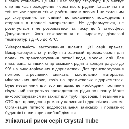
шланга становить 1,5 мм і має гладку структуру, що знижує
опір під час проходження через нього рідини. Еластична і в
той же час пружна стінка робить шланг легким і не схильним
до скручування, він стійкий до механічних пошкоджень і
стирання в процесі використання. Не деформується, не
розтягується і не розривається за тиску до 9 атмосфер.
Допускається його використання в широкому діапазоні
температур від +65 до -5°C.
Універсальність застосування шлангів цієї серії вражає.
Використовують їх у побуті та харчовій промисловості для
подачі та транспортування питної води, молока, олії. Для
пива, вина та інших спиртовмісних рідин із концентрацією до
90° на вино-горілчаних підприємствах. Для транспортування
помірно агресивних хімікатів, мастильних матеріалів,
мінеральних добрив, газів на промислових підприємствах.
Буде незамінний для всіх випадків, де необхідний постійний
візуальний контроль за проходженням рідин по шлангу. Може
використовуватися як захист для труб і проводів. Незамінні на
СТО для проведення ремонту паливних і гідравлічних систем.
Організація питного водопостачання заміських і приватних
будинків і полив присадибної ділянки.
Унікальні риси серії Сrystal Tube