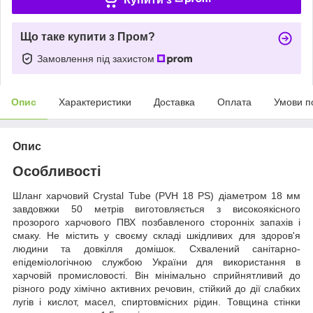
Що таке купити з Пром?
Замовлення під захистом
Опис
Характеристики
Доставка
Оплата
Умови п
Опис
Особливості
Шланг харчовий Сrystal Tube (PVH 18 PS) діаметром 18 мм
завдовжки 50 метрів виготовляється з високоякісного
прозорого харчового ПВХ позбавленого сторонніх запахів і
смаку. Не містить у своєму складі шкідливих для здоров'я
людини та довкілля домішок. Схвалений санітарно-
епідеміологічною службою України для використання в
харчовій промисловості. Він мінімально сприйнятливий до
різного роду хімічно активних речовин, стійкий до дії слабких
лугів і кислот, масел, спиртовмісних рідин. Товщина стінки