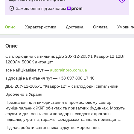
Замовлення під захистом
Опис
Характеристики
Доставка
Оплата
Умови п
Опис
Світлодіодний світильник ДББ 20У-12-205У1 Квадро-12 12Вт
1200Лм 5000К антрацит
все найцікавіше тут —
autorainpro.com.ua
відповіді на питання тут — +38 097 808 17 40
ДББ 20У-12-205У1 “Квадро-12” – світлодіодні світильники
Зроблено в Україні
Призначені для використання в промисловому секторі,
муніципальних ЖКГ об’єктах та приватних будинках. Можуть
служити для освітлення коридорів, сходових прогонів,
підвалів, укриттів, гаражів, складських та інших приміщень.
Під час роботи світильника відсутнє мерехтіння.