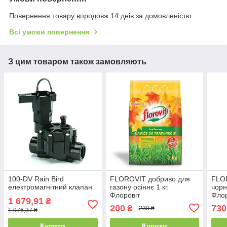
Повернення товару впродовж 14 днів за домовленістю
Всі умови повернення
З цим товаром також замовляють
100-DV Rain Bird
FLOROVIT добриво для
FLO
електромагнітний клапан
газону осіннє 1 кг.
чорн
Флоровіт
Флор
1 679,91
₴
200
730
₴
230 ₴
1 976,37 ₴
Купити
Купити