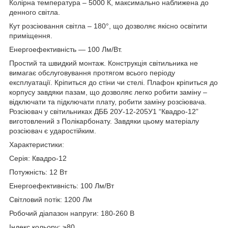
Колірна температура – 5000 К, максимально наближена до
денного світла.
Кут розсіювання світла – 180°, що дозволяє якісно освітити
приміщення.
Енергоефективність — 100 Лм/Вт.
Простий та швидкий монтаж. Конструкція світильника не
вимагає обслуговування протягом всього періоду
експлуатації. Кріпиться до стіни чи стелі. Плафон кріпиться до
корпусу завдяки пазам, що дозволяє легко робити заміну –
відключати та підключати плату, робити заміну розсіювача.
Розсіювач у світильниках ДББ 20У-12-205У1 “Квадро-12”
виготовлений з Полікарбонату. Завдяки цьому матеріалу
розсіювач є ударостійким.
Характеристики:
Серія: Квадро-12
Потужність: 12 Вт
Енергоефективність: 100 Лм/Вт
Світловий потік: 1200 Лм
Робочий діапазон напруги: 180-260 В
Індекс кольору: ≥80