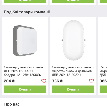
Подібні товари компанії
Світлодіодний світильник
Світлодіодний світильник з
Світ
ДББ 20У-12-205У1
мікрохвильовим датчиком
мікр
Квадро-12 12Вт 1200Лм
ДББ 20У-12-202У1
ДББ 
5000К сірий
Еліпс-12 Д 12Вт 1200Лм
Дель
204
336
366
₴
₴
5000К
5000
Купити
Купити
Про нас