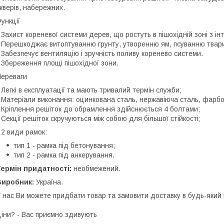
кверів, набережних.
ункції
 Захист кореневої системи дерев, що ростуть в пішохідній зоні з і
 Перешкоджає витоптуванню грунту, утворенню ям, псуванню твар
 Забезпечує вентиляцію і зручність поливу коренево системи.
 Збереження площі пішохідної зони.
ереваги
 Легкі в експлуатації та мають тривалий термін служби;
 Матеріали виконання: оцинкована сталь, нержавіюча сталь, фарбо
 Кріплення решіток до обрамлення здійснюється 4 болтами;
 Секції решіток скручуються між собою для більшої стійкості;
 2 види рамок:
тип 1 - рамка під бетонування;
тип 2 - рамка під анкерування.
ермін придатності:
необмежений.
Виробник:
Україна.
 наc Ви можете придбати товар та замовити доставку в будь-який 
іни? - Вас приємно здивують