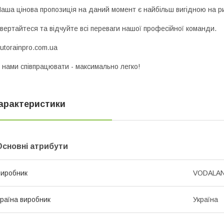
аша цінова пропозиція на даний момент є найбільш вигідною на р
вертайтеся та відчуйте всі переваги нашої професійної команди.
utorainpro.com.ua
 нами співпрацювати - максимально легко!
арактеристики
Основні атрибути
иробник
VODALA
раїна виробник
Україна