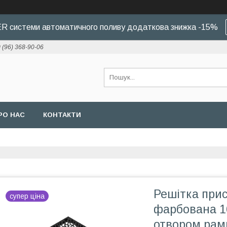
 системи автоматичного поливу додаткова знижка -15%
 (96) 368-90-06
РО НАС
КОНТАКТИ
Решітка при
супер ціна
фарбована 1
отвором рамк