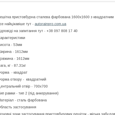
ешітка пристовбурна сталева фарбована 1600x1600 з квадратним 
се найцікавіше тут -
autorainpro.com.ua
ідповіді на запитання тут - +38 097 808 17 40
арактеристики
исота - 53мм
ирина - 1612мм
овжина - 1612мм
ага, кг - 87.31кг
орма - квадрат
орма отвору - квадратний
ентральний отвір - 700x700
ип рамки - тип 2 (під анкерування)
атеріал - сталь фарбована
бласть застосування
сновні зони застосування пристовбурових решіток - міська забудова