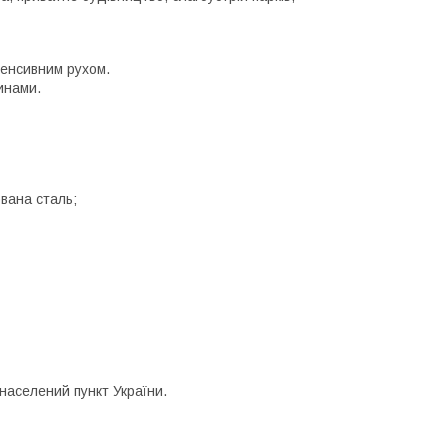
нтенсивним рухом.
инами.
вана сталь;
населений пункт України.