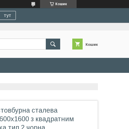
Кошик
тут
Кошик
стовбурна сталева
600x1600 з квадратним
а тип 2 чорна