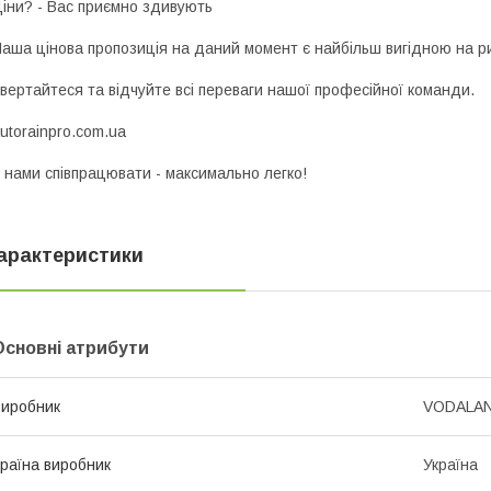
іни? - Вас приємно здивують
аша цінова пропозиція на даний момент є найбільш вигідною на р
вертайтеся та відчуйте всі переваги нашої професійної команди.
utorainpro.com.ua
 нами співпрацювати - максимально легко!
арактеристики
Основні атрибути
иробник
VODALA
раїна виробник
Україна