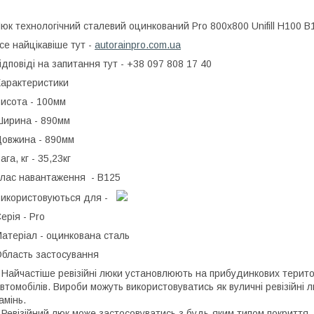
юк технологічний сталевий оцинкований Pro 800х800 Unifill H100 B
се найцікавіше тут -
autorainpro.com.ua
ідповіді на запитання тут - +38 097 808 17 40
арактеристики
исота - 100мм
ирина - 890мм
овжина - 890мм
ага, кг - 35,23кг
лас навантаження - В125
икористовуються для -
ерія - Pro
атеріал - оцинкована сталь
бласть застосування
 Найчастіше ревізійні люки установлюють на прибудинкових терито
втомобілів. Вироби можуть використовуватись як вуличні ревізійні л
амінь.
 Ревізійний люк може застосовуватись з будь-яким типом покриття