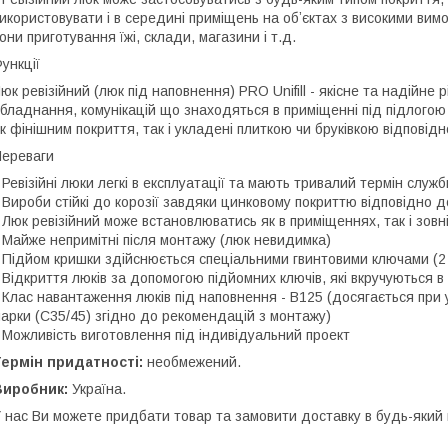
икористовувати і в середині приміщень на обʼєктах з високими вимо
они приготування їжі, склади, магазини і т.д.
ункції
юк ревізійний (люк під наповнення) PRO Unifill - якісне та надійне
бладнання, комунікацій що знаходяться в приміщенні під підлогою
к фінішним покриття, так і укладені плиткою чи бруківкою відпов
ереваги
 Ревізійні люки легкі в експлуатації та мають тривалий термін служб
 Вироби стійкі до корозії завдяки цинковому покриттю відповідно 
 Люк ревізійний може встановлюватись як в приміщеннях, так і зовн
 Майже непримітні після монтажу (люк невидимка)
 Підйом кришки здійснюється спеціальними гвинтовими ключами (2 
 Відкриття люків за допомогою підйомних ключів, які вкручуються в
 Клас навантаження люків під наповнення - B125 (досягається при
арки (C35/45) згідно до рекомендацій з монтажу)
 Можливість виготовлення під індивідуальний проект
ермін придатності:
необмежений.
Виробник:
Україна.
 наc Ви можете придбати товар та замовити доставку в будь-який 