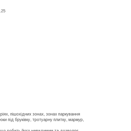
125
ріях, пішохідних зонах, зонах паркування
юки під бруківку, тротуарну плитку, мармур,
, що робить його невидимим та дозволяє