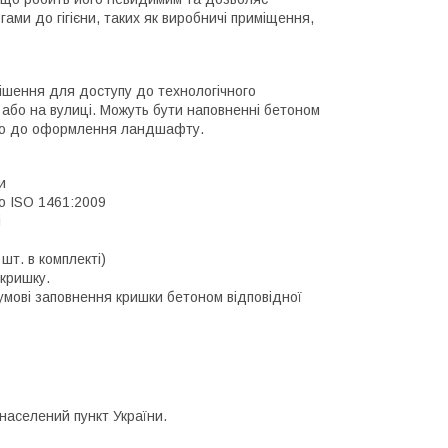
гами до гігієни, таких як виробничі приміщення,
 рішення для доступу до технологічного
 або на вулиці. Можуть бути наповненні бетоном
ідно до оформлення ландшафту.
и
до ISO 1461:2009
і
шт. в комплекті)
 кришку.
 умові заповнення кришки бетоном відповідної
населений пункт України.