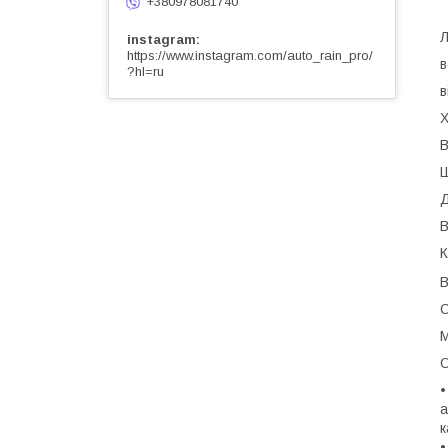
+380978081740
Л
instagram
https://www.instagram.com/auto_rain_pro/
в
?hl=ru
в
Х
В
Ш
Д
В
К
В
С
М
О
•
а
к
•