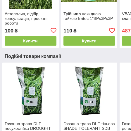
Автополив, підбір,
Трійник з накидною
VBA0
консультація, проектні
гайкою Irritec 1"ВРхЗРхЗР
клап
роботи
100
110
487
₴
₴
Купити
Купити
Подібні товари компанії
Газонна трава DLF
Газонна трава DLF тіньова
Газо
посухостійка DROUGHT-
SHADE-TOLERANT SDB –
до в