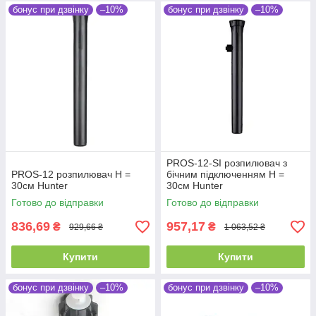
бонус при дзвінку
–10%
бонус при дзвінку
–10%
PROS-12-SI розпилювач з
PROS-12 розпилювач Н =
бічним підключенням Н =
30см Hunter
30см Hunter
Готово до відправки
Готово до відправки
836,69
957,17
₴
₴
929,66 ₴
1 063,52 ₴
Купити
Купити
бонус при дзвінку
–10%
бонус при дзвінку
–10%