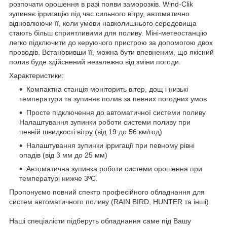
розпочати орошення в разі появи заморозків. Wind-Clik
зупиняє ірригацію під час сильного вітру, автоматично
відновлюючи її, коли умови навколишнього середовища
стають більш сприятливими для поливу. Міні-метеостанцію
легко підключити до керуючого пристрою за допомогою двох
проводів. Встановивши її, можна бути впевненим, що якісний
полив буде здійснений незалежно від зміни погоди.
Характеристики:
Компактна станція моніторить вітер, дощ і низькі
температури та зупиняє полив за певних погодних умов
Просте підключення до автоматичної системи поливу
Налаштування зупинки роботи системи поливу при
певній швидкості вітру (від 19 до 56 км/год)
Налаштування зупинки ірригації при певному рівні
опадів (від 3 мм до 25 мм)
Автоматична зупинка роботи системи орошення при
температурі нижче 3ºC.
Пропонуємо повний спектр професійного обладнання для
систем автоматичного поливу (RAIN BIRD, HUNTER та інші)
Наші спеціалісти підберуть обладнання саме під Вашу