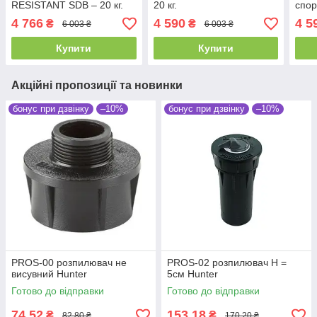
RESISTANT SDB – 20 кг.
20 кг.
спор
TRA
4 766
4 590
4 5
₴
₴
6 003 ₴
6 003 ₴
PLA
кг.
Купити
Купити
Акційні пропозиції та новинки
бонус при дзвінку
–10%
бонус при дзвінку
–10%
PROS-00 розпилювач не
PROS-02 розпилювач Н =
висувний Hunter
5см Hunter
Готово до відправки
Готово до відправки
74,52
153,18
₴
₴
82,80 ₴
170,20 ₴