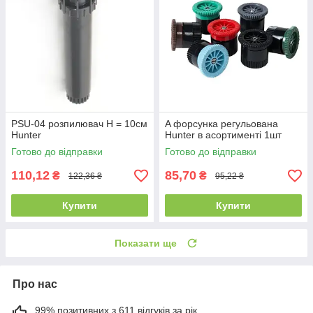
PSU-04 розпилювач Н = 10см
A форсунка регульована
Hunter
Hunter в асортименті 1шт
Готово до відправки
Готово до відправки
110,12
85,70
₴
₴
122,36 ₴
95,22 ₴
Купити
Купити
Показати ще
Про нас
99% позитивних з 611 відгуків за рік