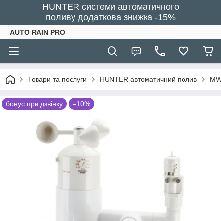
HUNTER системи автоматичного
поливу додаткова знижка -15%
AUTO RAIN PRO
Товари та послуги
HUNTER автоматичний полив
MWS
бонус при дзвінку
–10%