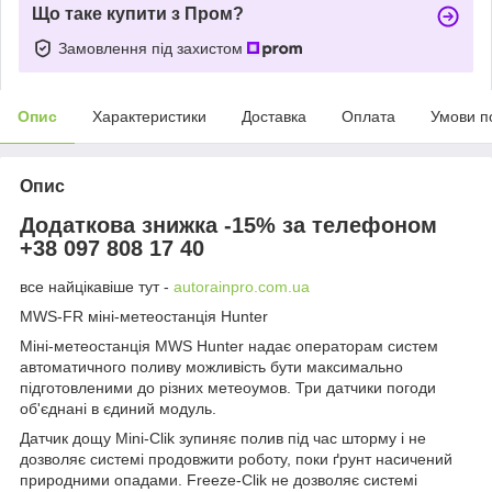
Що таке купити з Пром?
Замовлення під захистом
Опис
Характеристики
Доставка
Оплата
Умови п
Опис
Додаткова знижка -15% за телефоном
+38 097 808 17 40
все найцікавіше тут -
autorainpro.com.ua
MWS-FR міні-метеостанція Hunter
Міні-метеостанція MWS Hunter надає операторам систем
автоматичного поливу можливість бути максимально
підготовленими до різних метеоумов. Три датчики погоди
об'єднані в єдиний модуль.
Датчик дощу Mini-Clik зупиняє полив під час шторму і не
дозволяє системі продовжити роботу, поки ґрунт насичений
природними опадами. Freeze-Clik не дозволяє системі