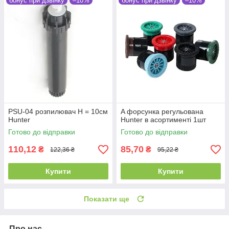
бонус при дзвінку
–10%
бонус при дзвінку
–10%
PSU-04 розпилювач Н = 10см
A форсунка регульована
Hunter
Hunter в асортименті 1шт
Готово до відправки
Готово до відправки
110,12
85,70
₴
₴
122,36 ₴
95,22 ₴
Купити
Купити
Показати ще
Про нас