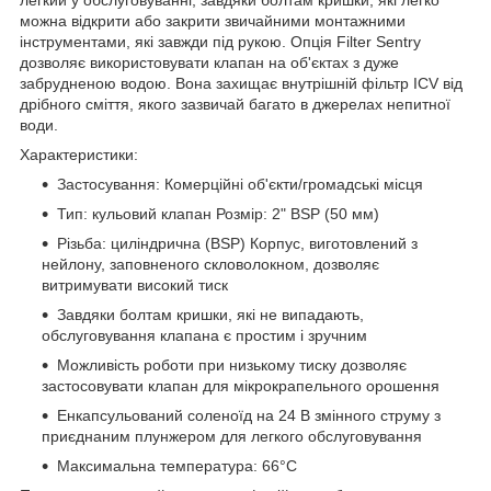
легкий у обслуговуванні, завдяки болтам кришки, які легко
можна відкрити або закрити звичайними монтажними
інструментами, які завжди під рукою. Опція Filter Sentry
дозволяє використовувати клапан на об'єктах з дуже
забрудненою водою. Вона захищає внутрішній фільтр ICV від
дрібного сміття, якого зазвичай багато в джерелах непитної
води.
Характеристики:
Застосування: Комерційні об'єкти/громадські місця
Тип: кульовий клапан Розмір: 2" BSP (50 мм)
Різьба: циліндрична (BSP) Корпус, виготовлений з
нейлону, заповненого скловолокном, дозволяє
витримувати високий тиск
Завдяки болтам кришки, які не випадають,
обслуговування клапана є простим і зручним
Можливість роботи при низькому тиску дозволяє
застосовувати клапан для мікрокрапельного орошення
Енкапсульований соленоїд на 24 В змінного струму з
приєднаним плунжером для легкого обслуговування
Максимальна температура: 66°C