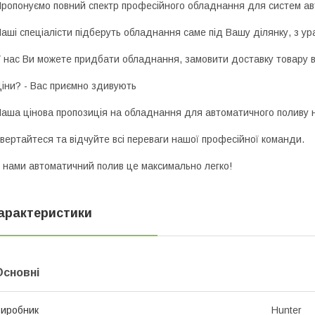
ропонуємо повний спектр професійного обладнання для систем ав
аші спеціалісти підберуть обладнання саме під Вашу ділянку, з ур
 наc Ви можете придбати обладнання, замовити доставку товару в
іни? - Вас приємно здивують
аша цінова пропозиція на обладнання для автоматичного поливу н
вертайтеся та відчуйте всі переваги нашої професійної команди.
 нами автоматичний полив це максимально легко!
арактеристики
Основні
иробник
Hunter