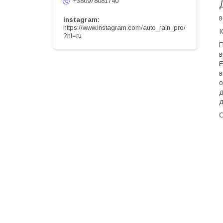
+380978081740
в
instagram
https://www.instagram.com/auto_rain_pro/
I
?hl=ru
П
в
Е
в
о
д
д
О