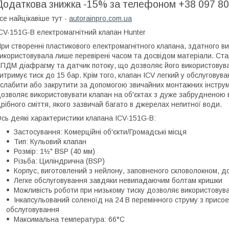
Додаткова знижка -15% за телефоном +38 097 80
се найцікавіше тут -
autorainpro.com.ua
CV-151G-B електромагнітний клапан Hunter
ри створенні пластикового електромагнітного клапана, здатного ви
икористовувала лише перевірені часом та досвідом матеріали. Ст
ПДМ діафрагму та датчик потоку, що дозволяє його використовуват
итримує тиск до 15 бар. Крім того, клапан ICV легкий у обслуговува
слабити або закрутити за допомогою звичайних монтажних інструмент
озволяє використовувати клапан на об'єктах з дуже забрудненою 
рібного сміття, якого зазвичай багато в джерелах непитної води.
сь деякі характеристики клапана ICV-151G-B:
Застосування: Комерційні об'єкти/Громадські місця
Тип: Кульовий клапан
Розмір: 1½" BSP (40 мм)
Різьба: Циліндрична (BSP)
Корпус, виготовлений з нейлону, заповненого скловолокном, д
Легке обслуговування завдяки невипадаючим болтам кришки
Можливість роботи при низькому тиску дозволяє використовув
Інкапсульований соленоїд на 24 В перемінного струму з прис
обслуговування
Максимальна температура: 66°C