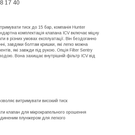
8 17 40
тримувати тиск до 15 бар, компанія Hunter
андартна комплектація клапана ICV включає міцну
и в різних умовах експлуатації. Він бездоганно
нні, завдяки болтам кришки, які легко можна
ів, які завжди під рукою. Опція Filter Sentry
водою. Вона захищає внутрішній фільтр ICV від
озволяє витримувати високий тиск
ати клапан для мікрокрапельного орошення
оединеним плунжером для легкого