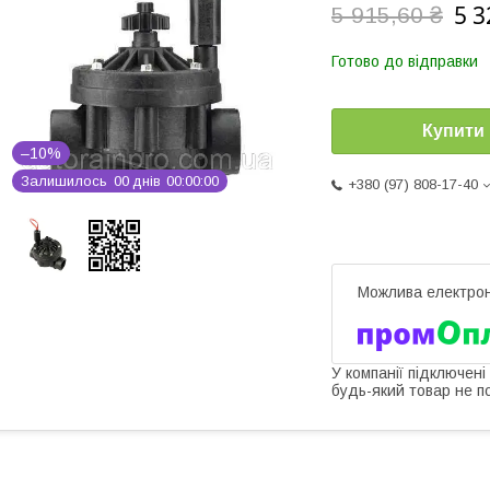
5 3
5 915,60 ₴
Готово до відправки
Купити
–10%
Залишилось
0
0
днів
0
0
0
0
0
0
+380 (97) 808-17-40
У компанії підключені
будь-який товар не п