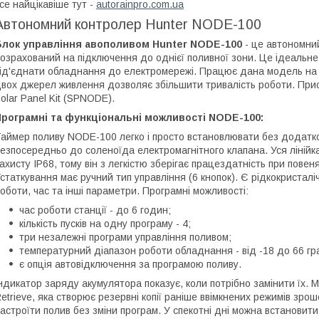
се найцікавіше тут -
autorainpro.com.ua
Автономний контролер Hunter NODE-100
Блок управління авополивом Hunter NODE-100
- це автономний
озрахований на підключення до однієї поливної зони. Це ідеальне
ід'єднати обладнання до електромережі. Працює
дана модель
на
вох джерел живлення дозволяє збільшити тривалість роботи. Прис
olar Panel Kit (SPNODE).
Програмні та функціональні можливості NODE-100:
аймер поливу NODE-100 легко і просто встановлювати без додатков
езпосередньо до соленоїда електромагнітного клапана. Уся лінійк
ахисту IP68, тому він з легкістю зберігає працездатність при пове
статкування має ручний тип управління (6 кнопок). Є рідкокристал
оботи, час та інші параметри. Програмні можливості:
час роботи станції - до 6 годин;
кількість пусків на одну програму - 4;
три незалежні програми управління поливом;
температурний діапазон роботи обладнання - від -18 до 66 гра
є опція автовідключення за програмою поливу.
ндикатор заряду акумулятора показує, коли потрібно замінити їх
etrieve, яка створює резервні копії раніше ввімкнених режимів зр
астроїти полив без зміни програм. У спекотні дні можна встановит