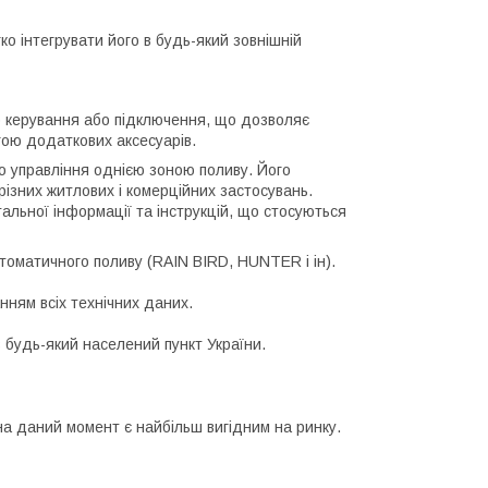
о інтегрувати його в будь-який зовнішній
о керування або підключення, що дозволяє
гою додаткових аксесуарів.
о управління однією зоною поливу. Його
різних житлових і комерційних застосувань.
альної інформації та інструкцій, що стосуються
оматичного поливу (RAIN BIRD, HUNTER і ін).
нням всіх технічних даних.
 будь-який населений пункт України.
а даний момент є найбільш вигідним на ринку.