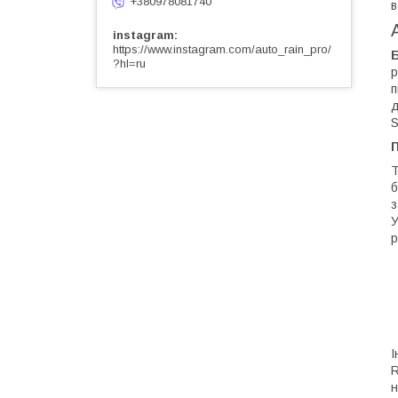
+380978081740
в
instagram
https://www.instagram.com/auto_rain_pro/
?hl=ru
р
п
д
S
Т
б
з
У
р
І
R
н