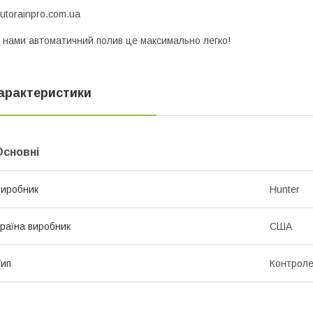
utorainpro.com.ua
 нами автоматичний полив це максимально легко!
арактеристики
Основні
иробник
Hunter
раїна виробник
США
ип
Контрол