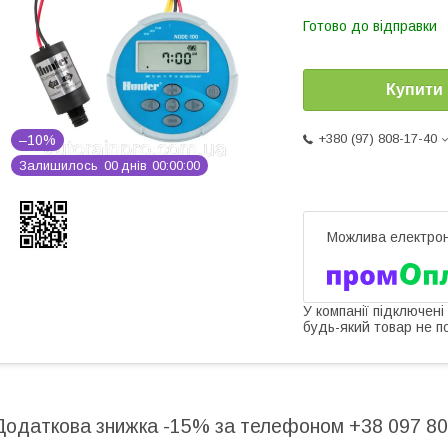
Готово до відправки
Купити
+380 (97) 808-17-40
–10%
Залишилось
0
0
днів
0
0
0
0
0
0
У компанії підключені
будь-який товар не п
Додаткова знижка -15% за телефоном +38 097 80