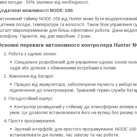
міні погоди - 50% залежно від необхідності.
Додаткові можливості NODE-100:
втономний таймер NODE-100 від Hunter може бути модернізований
атчиків погоди, температури та вологості. Також блок управління 
шталт мікроперемикачів для більш ефективної роботи. Дана модел
елефону. Гарантія, яку дає виробник: 2 роки.
Основні переваги автономного контролера Hunter N
Робота з однією зоною:
Спеціально розроблений для управління однією зоною поли
садів або ділянок з обмеженими потребами в поливі.
Живлення від батареї:
Працює від акумулятора, забезпечуючи гнучкість у виборі м
підключення до електромережі. Тривалий термін служби батар
Погодостійкий корпус:
Контролер розміщений у стійкому до атмосферних впливів к
умов. Це дозволяє встановлювати його на вулиці без ризику
Просте програмування:
Зручний інтерфейс для простого програмування. NODE-100
встановлювати дні поливу, час запуску та час роботи.