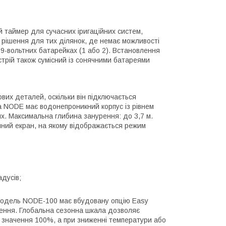
 таймер для сучасних іригаційних систем,
 рішення для тих ділянок, де немає можливості
 9-вольтних батарейках (1 або 2). Встановлення
трій також сумісний із сонячними батареями
их деталей, оскільки він підключається
а NODE має водонепроникний корпус із рівнем
нях. Максимальна глибина занурення: до 3,7 м.
ічний екран, на якому відображається режим
дусів;
. Модель NODE-100 має вбудовану опцію Easy
ошення. Глобальна сезонна шкала дозволяє
и значення 100%, а при зниженні температури або