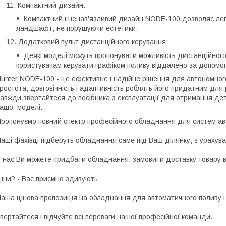
Компактний дизайн:
Компактний і ненав'язливий дизайн NODE-100 дозволяє легк
ландшафт, не порушуючи естетики.
Додатковий пульт дистанційного керування:
Деякі моделі можуть пропонувати можливість дистанційног
користувачам керувати графіком поливу віддалено за допомо
unter NODE-100 - це ефективне і надійне рішення для автономног
ростота, довговічність і адаптивність роблять його придатним для 
авжди звертайтеся до посібника з експлуатації для отримання дет
ашої моделі.
ропонуємо повний спектр професійного обладнання для систем авт
аші фахівці підберуть обладнання саме під Ваш ділянку, з урахува
 нас Ви можете придбати обладнання, замовити доставку товару в
іни? - Вас приємно здивують
аша цінова пропозиція на обладнання для автоматичного поливу н
вертайтеся і відчуйте всі переваги нашої професійної команди.