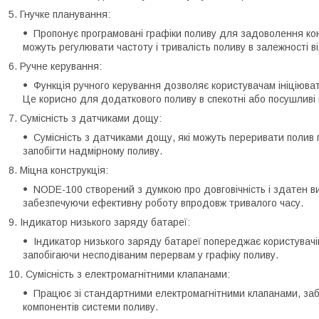
Гнучке планування:
Пропонує програмовані графіки поливу для задоволення кон
можуть регулювати частоту і тривалість поливу в залежності в
Ручне керування:
Функція ручного керування дозволяє користувачам ініціюва
Це корисно для додаткового поливу в спекотні або посушливі 
Сумісність з датчиками дощу:
Сумісність з датчиками дощу, які можуть переривати полив
запобігти надмірному поливу.
Міцна конструкція:
NODE-100 створений з думкою про довговічність і здатен в
забезпечуючи ефективну роботу впродовж тривалого часу.
Індикатор низького заряду батареї:
Індикатор низького заряду батареї попереджає користувачів
запобігаючи несподіваним перервам у графіку поливу.
Сумісність з електромагнітними клапанами:
Працює зі стандартними електромагнітними клапанами, заб
компонентів системи поливу.