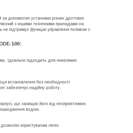
 за допомогою установки різних дротових
сумісний з іншими технічними приладами на
ь не підтримує функцію управління поливом з
ODE-100:
ву. Ідеально підходить для невеликих
ісця встановлення без необхідності
еї забезпечує надійну роботу.
орпусі, що захищає його від несприятливих
 пошкодження водою.
 дозволяє користувачам легко