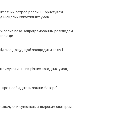
кретних потреб рослин. Користувачі
ід місцевих кліматичних умов.
ти полив поза запрограмованим розкладом.
періоди.
 під час дощу, щоб заощадити воду і
итримувати вплив різних погодних умов,
 про необхідність заміни батареї,
езпечуючи сумісність з широким спектром