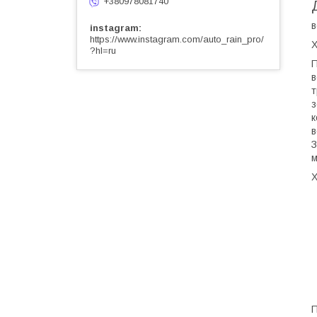
+380978081740
в
instagram
https://www.instagram.com/auto_rain_pro/
X
?hl=ru
П
в
т
з
к
в
З
м
Х
П