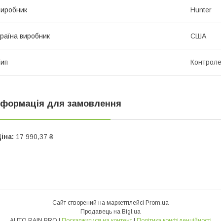
иробник
Hunter
раїна виробник
США
ип
Контрол
нформація для замовлення
іна:
17 990,37 ₴
Сайт створений на маркетплейсі
Prom.ua
Продавець на Bigl.ua
AUTO RAIN PRO |
Поскаржитися на контент
|
Політика конфіденційності