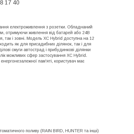
8 17 40
тання електроживлення з розетки. Обладнаний
ами, отримуючи живлення від батарей або 24В
 так і зовні. Модель XC Hybrid доступна на 12
дходить як для присадибних ділянок, так і для
ділові смуги автострад і прибудинкові ділянки
елік можливих сфер застосування XC Hybrid.
 енергонезалежної пам'яті, користувач має
томатичного поливу (RAIN BIRD, HUNTER та інші)