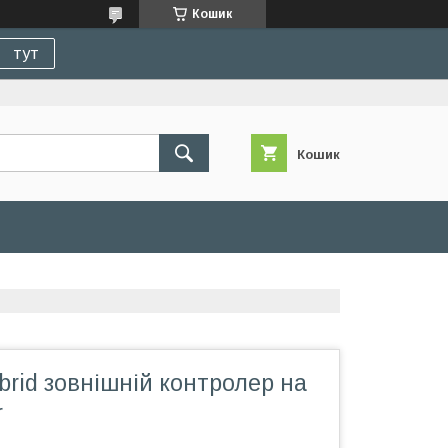
Кошик
тут
Кошик
rid зовнішній контролер на
r