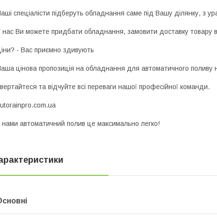
аші спеціалісти підберуть обладнання саме під Вашу ділянку, з ур
 наc Ви можете придбати обладнання, замовити доставку товару в
іни? - Вас приємно здивують
аша цінова пропозиція на обладнання для автоматичного поливу н
вертайтеся та відчуйте всі переваги нашої професійної команди.
utorainpro.com.ua
 нами автоматичний полив це максимально легко!
арактеристики
Основні