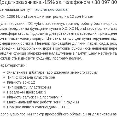
Додаткова знижка -15% за телефоном +38 097 80
се найцікавіше тут -
autorainpro.com.ua
CH-1200 Hybrid зовнішній контролер на 12 зон Hunter
ульт керування XC Hybrid забезпечує тривалу роботу без викорис
сіма передовими функціями пультів XC, XC Hybrid керує соленоїд
рансформатора. Підходить для установки як всередині приміщення,
он в пластиковому корпусі. Це означає, що цей пульт керування пі
омерційних об'єктів. Невеликі присадибні ділянки, парки, сади, роз
середині автомобільних доріг з круговим рухом - ось неповний пер
авдяки функції збереження налаштувань в пам'яті Easy Retrieve та
ожливість відновити будь-яку програму поливу.
арактеристики:
Живлення від батареї або джерела змінного струму
Тип: фіксована кількість зон
Кількість зон: 12
Тип корпусу: пластиковий
Незалежні програми: 3
Кількість запусків на програму: 4
Максимальний час роботи зони: 4 години
Працює лише з соленоїдами 9В DC
ропонуємо повний спектр професійного обладнання для систем ав