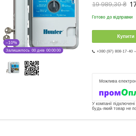
17
19 989,30 ₴
Готово до відправки
Купити
–10%
Залишилось
0
0
днів
0
0
0
0
0
0
+380 (97) 808-17-40
У компанії підключені
будь-який товар не п