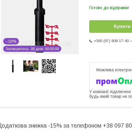
Готово до відправки
Купити
+380 (97) 808-17-40
–10%
Залишилось
0
0
днів
0
0
0
0
0
0
У компанії підключені
будь-який товар не п
Додаткова знижка -15% за телефоном +38 097 80