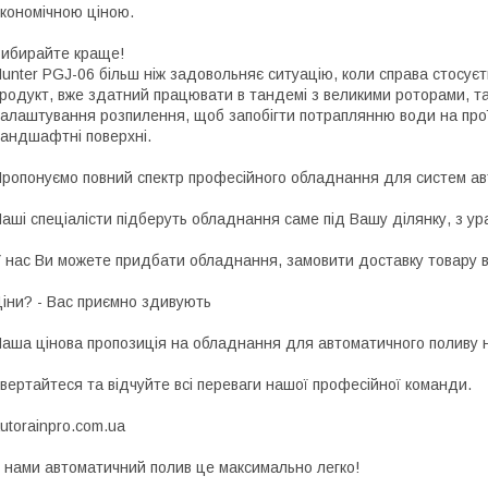
кономічною ціною.
ибирайте краще!
unter PGJ-06 більш ніж задовольняє ситуацію, коли справа стосуєт
родукт, вже здатний працювати в тандемі з великими роторами, т
алаштування розпилення, щоб запобігти потраплянню води на проїж
андшафтні поверхні.
ропонуємо повний спектр професійного обладнання для систем ав
аші спеціалісти підберуть обладнання саме під Вашу ділянку, з ур
 наc Ви можете придбати обладнання, замовити доставку товару в
іни? - Вас приємно здивують
аша цінова пропозиція на обладнання для автоматичного поливу н
вертайтеся та відчуйте всі переваги нашої професійної команди.
utorainpro.com.ua
 нами автоматичний полив це максимально легко!