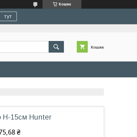
Кошик
тут
Кошик
 H-15см Hunter
75,68 ₴