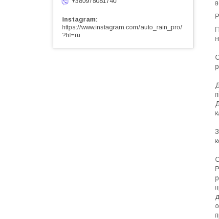
+380978081740
в
P
instagram
https://www.instagram.com/auto_rain_pro/
П
?hl=ru
н
С
р
Д
п
Д
к
З
к
О
Р
р
п
д
о
п