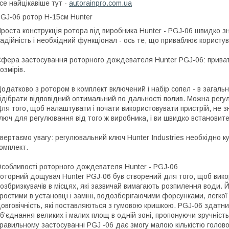
се найцікавіше тут -
autorainpro.com.ua
GJ-06 ротор H-15см Hunter
роста конструкція ротора від виробника Hunter - PGJ-06 швидко з
адійність і необхідний функціонал - ось те, що приваблює користу
фера застосування роторного дождевателя Hunter PGJ-06: приватні
озмірів.
одатково з ротором в комплект включений і набір сопел - в загаль
ідібрати відповідний оптимальний по дальності полив. Можна регул
ля того, щоб налаштувати і почати використовувати пристрій, не 
люч для регулювання від того ж виробника, і ви швидко встановите
вертаємо увагу: регулювальний ключ Hunter Industries необхідно к
омплект.
собливості роторного дождевателя Hunter - PGJ-06
оторний дощувач Hunter PGJ-06 був створений для того, щоб вико
озбризкувачів в місцях, які зазвичай вимагають розпилення води. Й
ростими в установці і заміні, водозберігаючими форсунками, легкої
овговічність, які поставляються з гумовою кришкою. PGJ-06 здатн
б'єднання великих і малих площ в одній зоні, пропонуючи зручність
равильному застосуванні PGJ -06 дає змогу малою кількістю голов