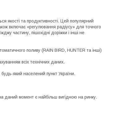
ься якості та продуктивності. Цей популярний
акож включає «регулювання радіусу» для точного
джу частину, пішохідні доріжки і інші не
томатичного поливу (RAIN BIRD, HUNTER та інші)
ахуванням всіх технічних даних.
 будь-який населений пункт України.
а даний момент є найбільш вигідною на ринку.