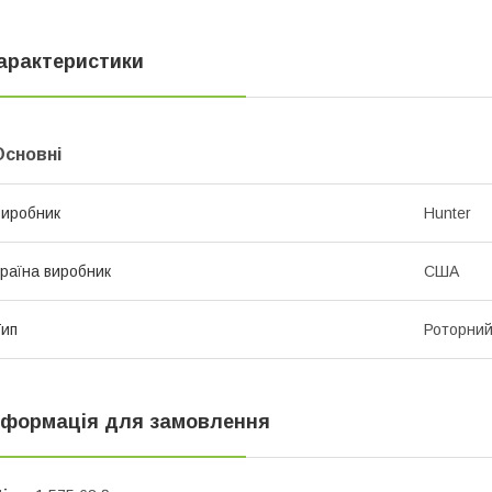
арактеристики
Основні
иробник
Hunter
раїна виробник
США
ип
Роторни
нформація для замовлення