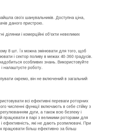
найшла своїх шанувальників. Доступна ціна,
вачів даного пристрою.
 ділянки і комерційні об'єкти невеликих
ному 8 шт. Їх можна змінювати для того, щоб
ювати і сектор поливу в межах 40-360 градусів.
знадобиться особливих знань. Використовуйте
 і налаштуєте роботу.
упувати окремо, він не включений в загальний
ристовувати всі ефективні переваги роторних
ого численні функції включають в себе стійку з
 регулюванням дуги, а також всю безпеку і
ий працювати в парі з великими роторами для
 і ефективність, які не дають розпилювачі. При
ок працювати більш ефективно за більш