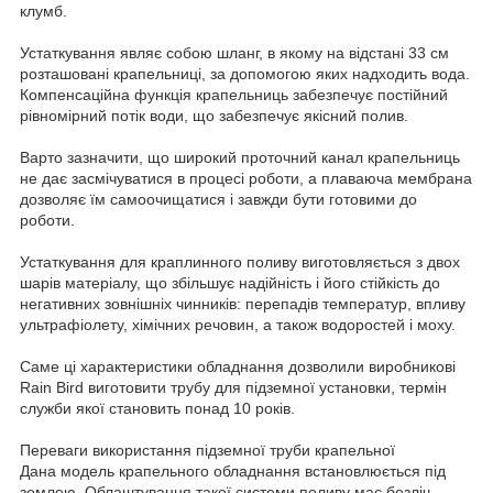
клумб.
Устаткування являє собою шланг, в якому на відстані 33 см
розташовані крапельниці, за допомогою яких надходить вода.
Компенсаційна функція крапельниць забезпечує постійний
рівномірний потік води, що забезпечує якісний полив.
Варто зазначити, що широкий проточний канал крапельниць
не дає засмічуватися в процесі роботи, а плаваюча мембрана
дозволяє їм самоочищатися і завжди бути готовими до
роботи.
Устаткування для краплинного поливу виготовляється з двох
шарів матеріалу, що збільшує надійність і його стійкість до
негативних зовнішніх чинників: перепадів температур, впливу
ультрафіолету, хімічних речовин, а також водоростей і моху.
Саме ці характеристики обладнання дозволили виробникові
Rain Bird виготовити трубу для підземної установки, термін
служби якої становить понад 10 років.
Переваги використання підземної труби крапельної
Дана модель крапельного обладнання встановлюється під
землею. Облаштування такої системи поливу має безліч