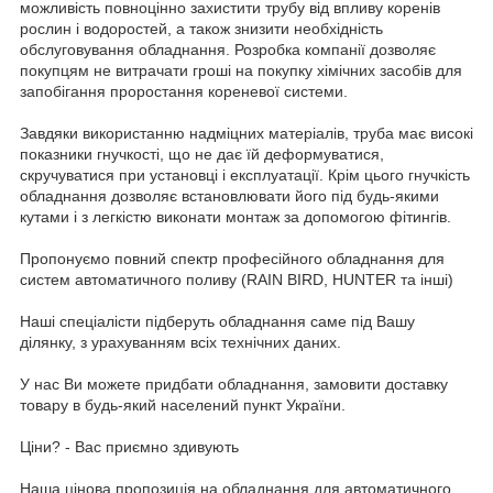
можливість повноцінно захистити трубу від впливу коренів
рослин і водоростей, а також знизити необхідність
обслуговування обладнання. Розробка компанії дозволяє
покупцям не витрачати гроші на покупку хімічних засобів для
запобігання проростання кореневої системи.
Завдяки використанню надміцних матеріалів, труба має високі
показники гнучкості, що не дає їй деформуватися,
скручуватися при установці і експлуатації. Крім цього гнучкість
обладнання дозволяє встановлювати його під будь-якими
кутами і з легкістю виконати монтаж за допомогою фітингів.
Пропонуємо повний спектр професійного обладнання для
систем автоматичного поливу (RAIN BIRD, HUNTER та інші)
Наші спеціалісти підберуть обладнання саме під Вашу
ділянку, з урахуванням всіх технічних даних.
У нас Ви можете придбати обладнання, замовити доставку
товару в будь-який населений пункт України.
Ціни? - Вас приємно здивують
Наша цінова пропозиція на обладнання для автоматичного