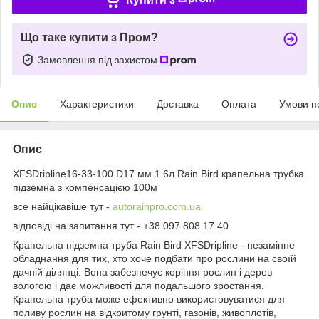
Що таке купити з Пром?
Замовлення під захистом
Опис
Характеристики
Доставка
Оплата
Умови п
Опис
XFSDripline16-33-100 D17 мм 1.6л Rain Bird крапельна трубка
підземна з компенсацією 100м
все найцікавіше тут -
autorainpro.com.ua
відповіді на запитання тут - +38 097 808 17 40
Крапельна підземна труба Rain Bird XFSDripline - незамінне
обладнання для тих, хто хоче подбати про рослини на своїй
дачній ділянці. Вона забезпечує коріння рослин і дерев
вологою і дає можливості для подальшого зростання.
Крапельна труба може ефективно використовуватися для
поливу рослин на відкритому грунті, газонів, живоплотів,