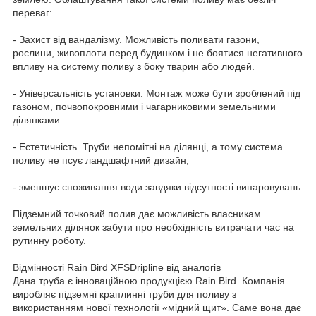
переваг:
- Захист від вандалізму. Можливість поливати газони,
рослини, живоплоти перед будинком і не боятися негативного
впливу на систему поливу з боку тварин або людей.
- Універсальність установки. Монтаж може бути зроблений під
газоном, почвопокровними і чагарниковими земельними
ділянками.
- Естетичність. Труби непомітні на ділянці, а тому система
поливу не псує ландшафтний дизайн;
- зменшує споживання води завдяки відсутності випаровувань.
Підземний точковий полив дає можливість власникам
земельних ділянок забути про необхідність витрачати час на
рутинну роботу.
Відмінності Rain Bird XFSDripline від аналогів
Дана труба є інноваційною продукцією Rain Bird. Компанія
виробляє підземні краплинні труби для поливу з
використанням нової технології «мідний щит». Саме вона дає