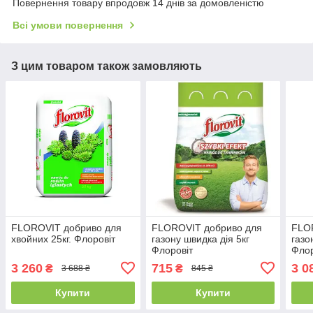
Повернення товару впродовж 14 днів за домовленістю
Всі умови повернення
З цим товаром також замовляють
FLOROVIT добриво для
FLOROVIT добриво для
FLO
хвойних 25кг. Флоровіт
газону швидка дія 5кг
газо
Флоровіт
Флор
3 260
715
3 0
₴
₴
3 688 ₴
845 ₴
Купити
Купити