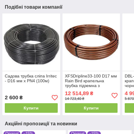
Подібні товари компанії
Садова трубка сліпа Irritec
XFSDripline33-100 D17 мм
DBL-
- D16 мм х PN4 (100м)
Rain Bird крапельна
крап
трубка підземна з
чор
компенсацією 100м
12 514,89
4 9
₴
2 600
₴
14 723,40 ₴
5 870
Купити
Купити
Акційні пропозиції та новинки
Original
–15%
Original
–15%