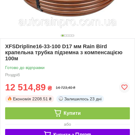
XFSDripline16-33-100 D17 мм Rain Bird
крапельна трубка підземна з компенсацією
100м
Готово до відправки
Роздріб
12 514,89
₴
14 723,40 ₴
Економія
2208.51 ₴
Залишилось
23 дні
Купити
або
Купити з