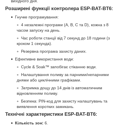
вихідного дня.
Розширені функції контролера ESP-BAT-BT6:
Гнучке програмування:
4 незалежні програми (A, B, C та D), кожна з 8
часом запуску на день.
Час роботи станції від 7 секунд до 18 години (з
кроком 1 секунда).
Резервна програма захисту даних.
Ефективне використання води:
Cycle & Soak™ запобігає стіканню води.
Налаштування поливу за парними/непарними
днями або циклічними графіками.
Затримка дощу до 14 днів із автоматичним
відновленням поливу.
Безпека: PIN-код для захисту налаштувань та
виявлення коротких замикань.
Технічні характеристики ESP-BAT-BT6:
Кількість зон:
6.