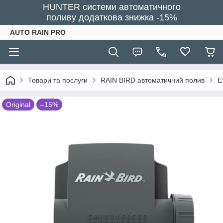
HUNTER системи автоматичного
поливу додаткова знижка -15%
AUTO RAIN PRO
Товари та послуги
RAIN BIRD автоматичний полив
E
Original
–15%