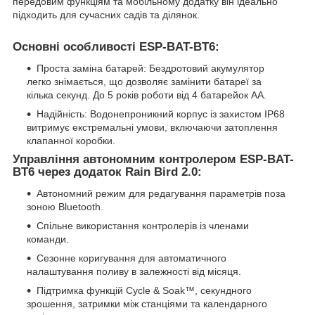
передовим функціям та мобільному додатку він ідеально
підходить для сучасних садів та ділянок.
Основні особливості ESP-BAT-BT6:
Проста заміна батарей: Бездротовий акумулятор
легко знімається, що дозволяє замінити батареї за
кілька секунд. До 5 років роботи від 4 батарейок AA.
Надійність: Водонепроникний корпус із захистом IP68
витримує екстремальні умови, включаючи затоплення
клапанної коробки.
Управління автономним контролером ESP-BAT-
BT6 через додаток Rain Bird 2.0:
Автономний режим для редагування параметрів поза
зоною Bluetooth.
Спільне використання контролерів із членами
команди.
Сезонне коригування для автоматичного
налаштування поливу в залежності від місяця.
Підтримка функцій Cycle & Soak™, секундного
зрошення, затримки між станціями та календарного