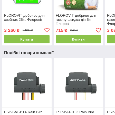
FLOROVIT добриво для
FLOROVIT добриво для
FLO
хвойних 25кг. Флоровіт
газону швидка дія 5кг
газо
Флоровіт
Флор
3 260
715
3 0
₴
₴
3 688 ₴
845 ₴
Купити
Купити
Подібні товари компанії
ESP-BAT-BT4 Rain Bird
ESP-BAT-BT2 Rain Bird
ESP-