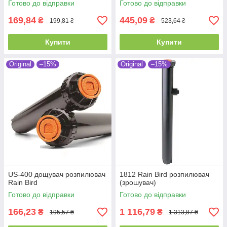
Готово до відправки
Готово до відправки
169,84
445,09
₴
₴
199,81 ₴
523,64 ₴
Купити
Купити
Original
–15%
Original
–15%
US-400 дощувач розпилювач
1812 Rain Bird розпилювач
Rain Bird
(зрошувач)
Готово до відправки
Готово до відправки
166,23
1 116,79
₴
₴
195,57 ₴
1 313,87 ₴