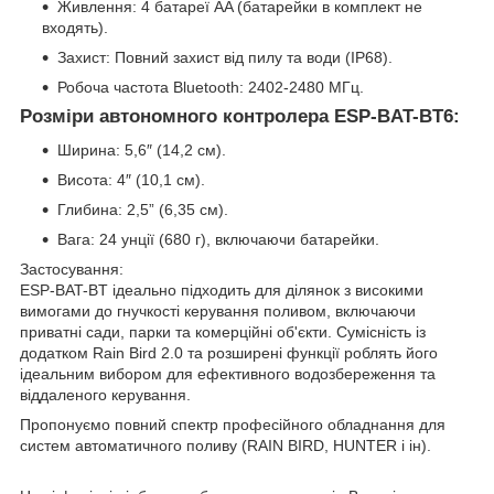
Живлення: 4 батареї AA (батарейки в комплект не
входять).
Захист: Повний захист від пилу та води (IP68).
Робоча частота Bluetooth: 2402-2480 МГц.
Розміри автономного контролера ESP-BAT-BT6:
Ширина: 5,6″ (14,2 см).
Висота: 4″ (10,1 см).
Глибина: 2,5” (6,35 см).
Вага: 24 унції (680 г), включаючи батарейки.
Застосування:
ESP-BAT-BT ідеально підходить для ділянок з високими
вимогами до гнучкості керування поливом, включаючи
приватні сади, парки та комерційні об'єкти. Сумісність із
додатком Rain Bird 2.0 та розширені функції роблять його
ідеальним вибором для ефективного водозбереження та
віддаленого керування.
Пропонуємо повний спектр професійного обладнання для
систем автоматичного поливу (RAIN BIRD, HUNTER і ін).