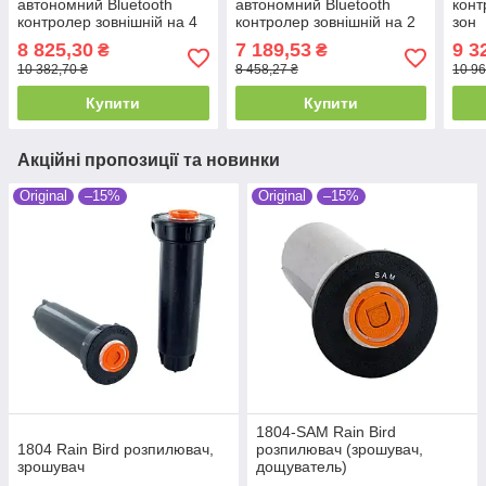
автономний Bluetooth
автономний Bluetooth
конт
контролер зовнішній на 4
контролер зовнішній на 2
зон
станції
станції
8 825,30
7 189,53
9 3
₴
₴
10 382,70 ₴
8 458,27 ₴
10 96
Купити
Купити
Акційні пропозиції та новинки
Original
–15%
Original
–15%
1804-SAM Rain Bird
1804 Rain Bird розпилювач,
розпилювач (зрошувач,
зрошувач
дощуватель)