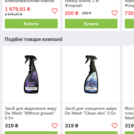
електромагнітний клапан
газону осіннє 1 кг.
чорн
Флоровіт
Флор
1 679,91
₴
200
730
₴
230 ₴
1 976,37 ₴
Купити
Купити
Подібні товари компанії
Засіб для видалення жиру
Засіб для очищення шкіри
Мато
De-Wash "Without grease"
De-Wash "Clean skin" 0.5л
плас
0.5л
Wash
0,5л
319
319
319
₴
₴