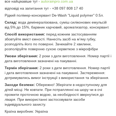
все найцікавіше тут -
autorainpro.com.ua
відповіді на запитання тут - +38 097 808 17 40
Рідкий полімер-консервант De-Wash "Liquid polymer" 0.5л.
Склад:
вода демінералізована, суміш силіконових емульсій
від 5% до 15%, барвник харчовий, ароматизатор, консервант.
Спосіб використання:
перед кожним застосуванням
збовтуйте вміст ємності. Нанесіть засіб на м'яку губку,
розподіліть його по поверхні. Зачекайте 2 хвилини,
розполіруйте поверхню сухою серветкою з мікрофібри
Умови зберігання:
2 роки з дати виготовлення. Номер партії і
дата виготовлення зазначені на пакуванні.
Термін зберігання:
2 роки з дати виготовлення. Номер партії
і дата виготовлення зазначені на пакуванні. Застереження:
дотримуватись вимог інструкції з використання та зберігання.
Заходи безпеки:
Обережно! Зберігати в недоступному для
дітей місці. Не ковтати. При потраплянні на шору чи в очі
промити проточною водою, за необхідності звернутися до
лікаря. При використанні застосовувати засоби
індивідуального захисту.
Країна виробник: Україна