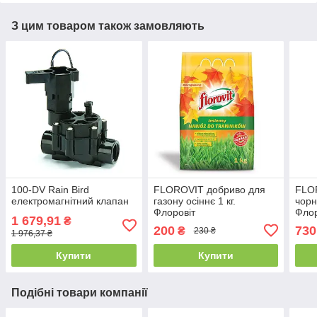
З цим товаром також замовляють
100-DV Rain Bird
FLOROVIT добриво для
FLO
електромагнітний клапан
газону осіннє 1 кг.
чорн
Флоровіт
Флор
1 679,91
₴
200
730
₴
230 ₴
1 976,37 ₴
Купити
Купити
Подібні товари компанії