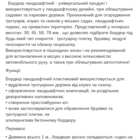
Бордюр ландшафтний - універсальний продукт і
використовується у ландшафтному дизайні, при облаштуванні
садових та паркових доріжок. Призначений для огородження
тротуарів, клумо та газонів у міських садах, ландшафтних
парках, на приватних територіях. Представлений у чотирьох
висотах: 38, 45, 58, 78 мм., що дозволяє підібрати бордюр під
будь-який тип покриття : тротуарну плитку, бруківку, модулі
геопокриття чи обємну георешітку.
Використовується в пішохідних зонах і не рекомендований
для встановлення в місцях з високою інтенсивністю
автомобільного руху, а також при облаштуванні автостоянок!
Функції:
Бордюр ландшафтний пластиковий використовується для:
• відділення тротуарних доріжок від клумо чи газону:
• оформлення ландшафтних композицій, як роздільник
декоративних наповнювачів;
• створення пристовбурних кіл:
• може застосовуватися для обрамлення бруківки та
тротуарної плитки, як
альтернатива бетонному бордюру.
Переваги:
• Довжина всього 1 м., бордюри зручно складаються «один на