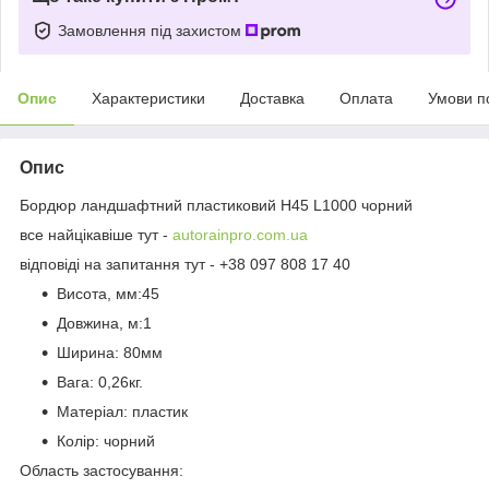
Замовлення під захистом
Опис
Характеристики
Доставка
Оплата
Умови п
Опис
Бордюр ландшафтний пластиковий H45 L1000 чорний
все найцікавіше тут -
autorainpro.com.ua
відповіді на запитання тут - +38 097 808 17 40
Висота, мм:45
Довжина, м:1
Ширина: 80мм
Вага: 0,26кг.
Матеріал: пластик
Колір: чорний
Область застосування: