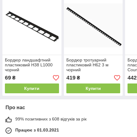
Бордюр ландшафтний
Бордюр тротуарний
Бор
пластиковий H38 L1000
пластиковий H62 3 м
плас
чорний
чорний
Coun
метр
69
419
442
₴
₴
Купити
Купити
Про нас
99% позитивних з 608 відгуків за рік
Працює з 01.03.2021