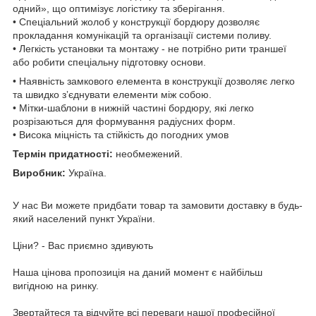
одний», що оптимізує логістику та зберігання.
• Спеціальний жолоб у конструкції бордюру дозволяє
прокладання комунікацій та організації системи поливу.
• Легкість установки та монтажу - не потрібно рити траншеї
або робити спеціальну підготовку основи.
• Наявність замкового елемента в конструкції дозволяє легко
та швидко зʼєднувати елементи між собою.
• Мітки-шаблони в нижній частині бордюру, які легко
розрізаються для формування радіусних форм.
• Висока міцність та стійкість до погодних умов
Термін придатності:
необмежений.
Виробник:
Україна.
У наc Ви можете придбати товар та замовити доставку в будь-
який населений пункт України.
Ціни? - Вас приємно здивують
Наша цінова пропозиція на даний момент є найбільш
вигідною на ринку.
Звертайтеся та відчуйте всі переваги нашої професійної