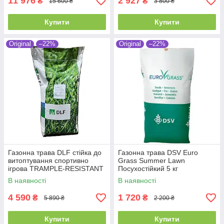
11 976
2 927
₴
₴
15 600 ₴
3 800 ₴
Купити
Купити
Original
–22%
Original
–22%
Газонна трава DLF стійка до
Газонна трава DSV Euro
витоптування спортивно
Grass Summer Lawn
ігрова TRAMPLE-RESISTANT
Посухостійкий 5 кг
PLAYGROUND SDB – 20 кг.
В наявності
В наявності
4 590
1 720
₴
₴
5 890 ₴
2 200 ₴
Купити
Купити