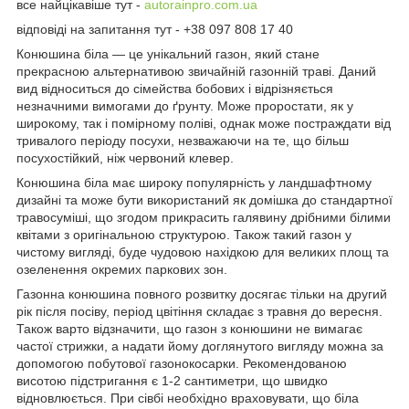
все найцікавіше тут -
autorainpro.com.ua
відповіді на запитання тут - +38 097 808 17 40
Конюшина біла — це унікальний газон, який стане
прекрасною альтернативою звичайній газонній траві. Даний
вид відноситься до сімейства бобових і відрізняється
незначними вимогами до ґрунту. Може проростати, як у
широкому, так і помірному поліві, однак може постраждати від
тривалого періоду посухи, незважаючи на те, що більш
посухостійкий, ніж червоний клевер.
Конюшина біла має широку популярність у ландшафтному
дизайні та може бути використаний як домішка до стандартної
травосуміші, що згодом прикрасить галявину дрібними білими
квітами з оригінальною структурою. Також такий газон у
чистому вигляді, буде чудовою нахідкою для великих площ та
озеленення окремих паркових зон.
Газонна конюшина повного розвитку досягає тільки на другий
рік після посіву, період цвітіння складає з травня до вересня.
Також варто відзначити, що газон з конюшини не вимагає
частої стрижки, а надати йому доглянутого вигляду можна за
допомогою побутової газонокосарки. Рекомендованою
висотою підстригання є 1-2 сантиметри, що швидко
відновлюється. При сівбі необхідно враховувати, що біла