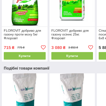
FLOROVIT добриво для
FLOROVIT добриво для
Сітк
газону проти моху 5кг
газону осіннє 25кг.
поси
Флоровіт
Флоровіт
6х8
715
3 080
5 8
₴
₴
775 ₴
3 850 ₴
Купити
Купити
Подібні товари компанії