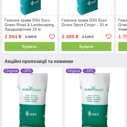
Газонна трава DSV Euro
Газонна трава DSV Euro
Газо
Grass Road & Landscaping
Grass Sport Спорт - 10 кг
Gras
Ландшафтний 10 кг
Унів
2 894
3 489
1 7
₴
₴
3 500 ₴
4 128 ₴
Купити
Купити
Акційні пропозиції та новинки
Original
–34%
Original
–24%