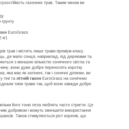
сухостійкість газонних трав. Таким чином ви
ду
о грунту
шами EuroGrass
 кг)
в трав і містить лише трави преміум-класу.
ь, де мало сонця, наприклад, під деревами та
ляються з меншою кількістю сонячного світла та
рнину, вони дуже добре переносять коротку
, яка має як затінені, так і сонячні ділянки, ви
у тіні та
літній газон
EuroGrass на сонячних
’єднали типи трави так, щоб вони завжди добре
ільки його тонкі леза люблять часто стригти. Це
дним добривом і можуть зменшити використання
 шансів. Також стимулюється ріст коренів, що