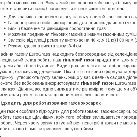
отрібно менше світла. Виражений ріст коренів забезпечує більшу по
ожете створити оазис благополуччя в тіні в спекотні літні дні.
Для красивого зеленого газону навіть у тінистій зоні вашого са
Газонні трави з глибоким корінням для тінистих ділянок і сухог
Більш безпечне та рівномірне проростання трав
Можливе поєднання тіньових газонів з іншими газонними сумі
Залежно від площі ремонту вистачає на 40 кв.м (1 кг) і 80 кв.м (2
Рекомендована висота зрізу: 3-4 см
асіння газону EuroGrass надходить безпосередньо від селекціонері
пеціальний склад робить наш
тіньовий газон
придатним для місц
ущами або з боків будинків. Види трав, які містяться, добре справ
ухістю, яка існує під деревами. Після того як вони сформували де
трижку і утворюють густу зелень. Якщо у вас є велика садова ділянка
ожете без побоювань використовувати
тіньовий газон
EuroGrass 
ілянках. Ділянка все одно виглядатиме рівномірно, тому що ми об
иглядали разом, навіть якщо вони мають різні властивості.
Підходить для роботизованих газонокосарок
ей газон особливо підходить для роботизованої газонокосарки, оск
обить газон ще щільнішим. Крім того, обрізки залишаються приро
обрив. Через часту зрізку та густий ріст непотрібні трави не мають
обить газон більш витривалим і посухостійким.