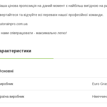
аша цінова пропозиція на даний момент є найбільш вигідною на р
вертайтеся та відчуйте всі переваги нашої професійної команди.
utorainpro.com.ua
 нами співпрацювати - максимально легко!
арактеристики
Основні
иробник
Euro Gra
раїна виробник
Німеччин