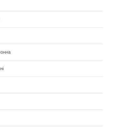
я
зонна
ні