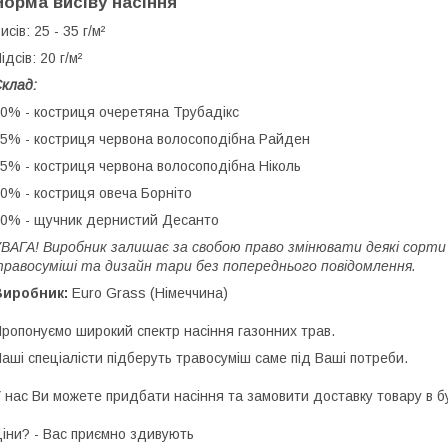
Норма висіву насіння
исів: 25 - 35 г/м²
ідсів: 20 г/м²
клад:
0% - костриця очеретяна Трубадікс
5% - костриця червона волосоподібна Райден
5% - костриця червона волосоподібна Ніколь
0% - костриця овеча Борніто
0% - щучник дернистий Десанто
ВАГА! Виробник залишає за свобою право змінювати деякі сорти 
равосуміші та дизайн тари без попереднього повідомлення.
Виробник:
Euro Grass (Німеччина)
ропонуємо широкий спектр насіння газонних трав.
аші спеціалісти підберуть травосуміш саме під Ваші потреби.
 наc Ви можете придбати насіння та замовити доставку товару в б
іни? - Вас приємно здивують