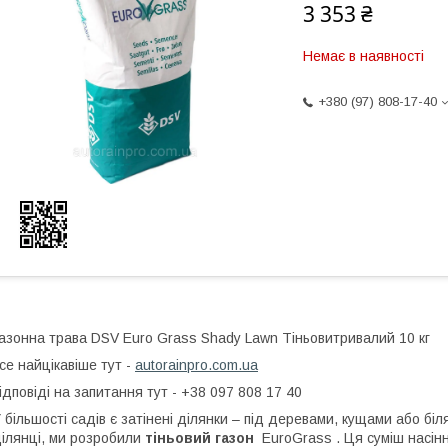
3 353 ₴
Немає в наявності
+380 (97) 808-17-40
азонна трава DSV Euro Grass Shady Lawn Тіньовитривалий 10 кг
се найцікавіше тут -
autorainpro.com.ua
ідповіді на запитання тут - +38 097 808 17 40
 більшості садів є затінені ділянки – під деревами, кущами або біл
ілянці, ми розробили
тіньовий газон
EuroGrass . Ця суміш насінн