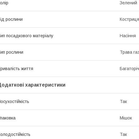
олір
Зелений
ід рослини
Костриц
ип посадкового матеріалу
Насіння
ип рослини
Трава га
ривалість життя
Багаторіч
Додаткові характеристики
осухостійкість
Так
паковка
Мішок
олодостійкість
Так