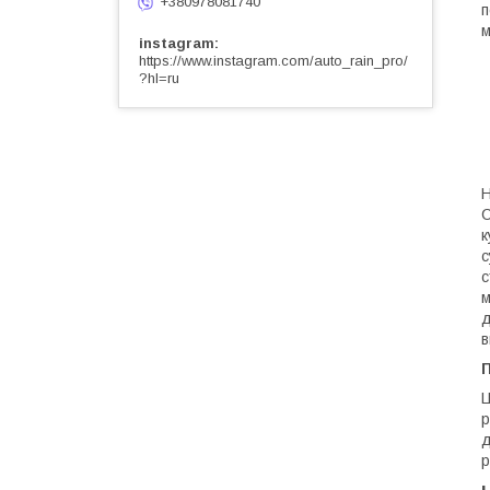
+380978081740
п
м
instagram
https://www.instagram.com/auto_rain_pro/
?hl=ru
Н
С
к
с
с
м
д
в
Ц
р
д
р