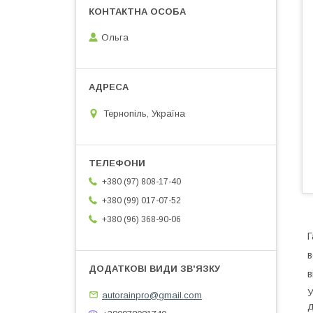
Ольга
Тернопіль, Україна
+380 (97) 808-17-40
+380 (99) 017-07-52
+380 (96) 368-90-06
Г
в
в
У
autorainpro@gmail.com
д