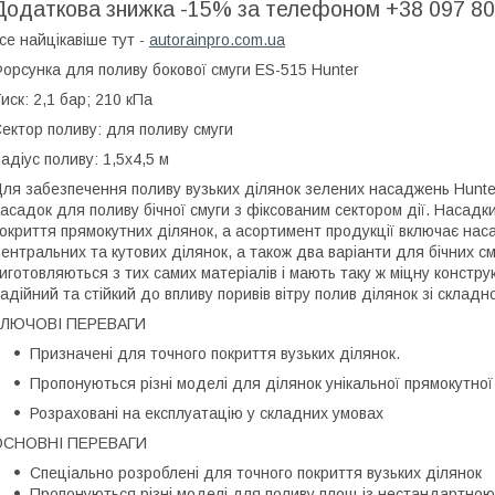
Додаткова знижка -15% за телефоном +38 097 80
се найцікавіше тут -
autorainpro.com.ua
орсунка для поливу бокової смуги ES-515 Hunter
иск: 2,1 бар; 210 кПа
ектор поливу: для поливу смуги
адіус поливу: 1,5х4,5 м
ля забезпечення поливу вузьких ділянок зелених насаджень Hunt
асадок для поливу бічної смуги з фіксованим сектором дії. Насадк
окриття прямокутних ділянок, а асортимент продукції включає наса
ентральних та кутових ділянок, а також два варіанти для бічних см
иготовляються з тих самих матеріалів і мають таку ж міцну конструк
адійний та стійкий до впливу поривів вітру полив ділянок зі склад
КЛЮЧОВІ ПЕРЕВАГИ
Призначені для точного покриття вузьких ділянок.
Пропонуються різні моделі для ділянок унікальної прямокутно
Розраховані на експлуатацію у складних умовах
ОСНОВНІ ПЕРЕВАГИ
Спеціально розроблені для точного покриття вузьких ділянок
Пропонуються різні моделі для поливу площ із нестандартною