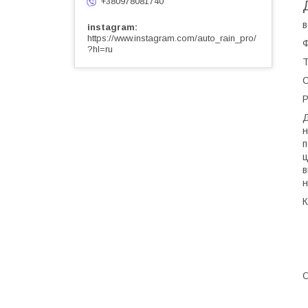
+380978081740
в
instagram
https://www.instagram.com/auto_rain_pro/
Ф
?hl=ru
Т
С
Р
Д
н
п
ц
в
н