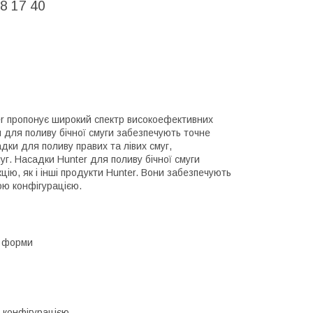
8 17 40
er пропонує широкий спектр високоефективних
и для поливу бічної смуги забезпечують точне
дки для поливу правих та лівих смуг,
уг. Насадки Hunter для поливу бічної смуги
цію, як і інші продукти Hunter. Вони забезпечують
ною конфігурацією.
ї форми
 конфігурацією