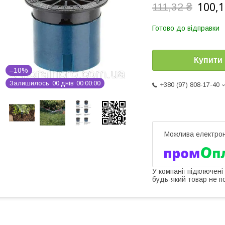
100,1
111,32 ₴
Готово до відправки
Купити
–10%
Залишилось
0
0
днів
0
0
0
0
0
0
+380 (97) 808-17-40
У компанії підключені
будь-який товар не п