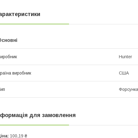
арактеристики
Основні
иробник
Hunter
раїна виробник
США
ип
Форсунк
нформація для замовлення
іна:
100,19 ₴