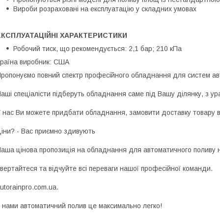
Вироби розраховані на експлуатацію у складних умовах
ЕКСПЛУАТАЦІЙНІ ХАРАКТЕРИСТИКИ
Робочий тиск, що рекомендується: 2,1 бар; 210 кПа
раїна виробник: США
ропонуємо повний спектр професійного обладнання для систем ав
аші спеціалісти підберуть обладнання саме під Вашу ділянку, з ур
 наc Ви можете придбати обладнання, замовити доставку товару в
іни? - Вас приємно здивують
аша цінова пропозиція на обладнання для автоматичного поливу н
вертайтеся та відчуйте всі переваги нашої професійної команди.
utorainpro.com.ua.
 нами автоматичний полив це максимально легко!