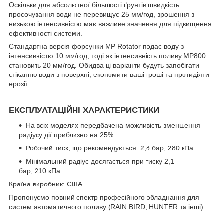
Оскільки для абсолютної більшості ґрунтів швидкість
просочування води не перевищує 25 мм/год, зрошення з
низькою інтенсивністю має важливе значення для підвищення
ефективності системи.
Стандартна версія форсунки MP Rotator подає воду з
інтенсивністю 10 мм/год, тоді як інтенсивність поливу MP800
становить 20 мм/год. Обидва ці варіанти будуть запобігати
стіканню води з поверхні, економити ваші гроші та протидіяти
ерозії.
ЕКСПЛУАТАЦІЙНІ ХАРАКТЕРИСТИКИ
На всіх моделях передбачена можливість зменшення
радіусу дії приблизно на 25%.
Робочий тиск, що рекомендується: 2,8 бар; 280 кПа
Мінімальний радіус досягається при тиску 2,1
бар; 210 кПа
Країна виробник: США
Пропонуємо повний спектр професійного обладнання для
систем автоматичного поливу (RAIN BIRD, HUNTER та інші)