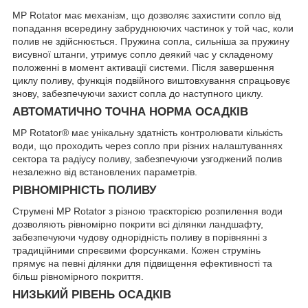
MP Rotator має механізм, що дозволяє захистити сопло від
попадання всередину забруднюючих частинок у той час, коли
полив не здійснюється. Пружина сопла, сильніша за пружину
висувної штанги, утримує сопло деякий час у складеному
положенні в момент активації системи. Після завершення
циклу поливу, функція подвійного виштовхування спрацьовує
знову, забезпечуючи захист сопла до наступного циклу.
АВТОМАТИЧНО ТОЧНА НОРМА ОСАДКІВ
MP Rotator® має унікальну здатність контролювати кількість
води, що проходить через сопло при різних налаштуваннях
сектора та радіусу поливу, забезпечуючи узгоджений полив
незалежно від встановлених параметрів.
РІВНОМІРНІСТЬ ПОЛИВУ
Струмені MP Rotator з різною траєкторією розпилення води
дозволяють рівномірно покрити всі ділянки ландшафту,
забезпечуючи чудову однорідність поливу в порівнянні з
традиційними спреєвими форсунками. Кожен струмінь
прямує на певні ділянки для підвищення ефективності та
більш рівномірного покриття.
НИЗЬКИЙ РІВЕНЬ ОСАДКІВ