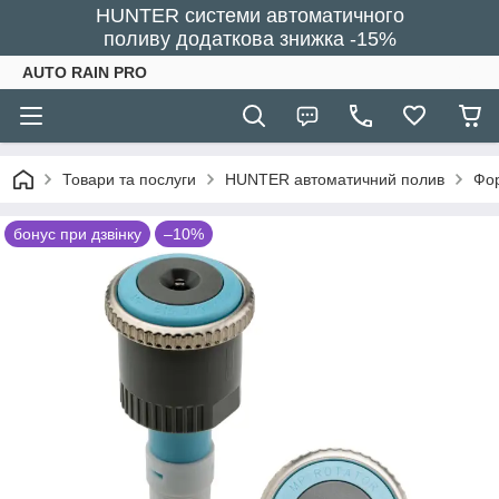
HUNTER системи автоматичного
поливу додаткова знижка -15%
AUTO RAIN PRO
Товари та послуги
HUNTER автоматичний полив
Фор
бонус при дзвінку
–10%