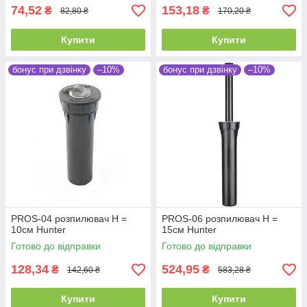
74,52
153,18
₴
₴
82,80 ₴
170,20 ₴
Купити
Купити
бонус при дзвінку
–10%
бонус при дзвінку
–10%
PROS-04 розпилювач Н =
PROS-06 розпилювач Н =
10см Hunter
15см Hunter
Готово до відправки
Готово до відправки
128,34
524,95
₴
₴
142,60 ₴
583,28 ₴
Купити
Купити