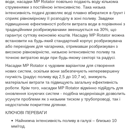
води, насадки MP Rotator повільно подають воду кількома
струменями з постійною інтенсивністю. Така низька
інтенсивність подачі дозволяє воді плавно вбиратися в ґрунт і
сприяє рівномірному її розподілу в зоні поливу. Завдяки
підвищенню ефективності роботи витрата води в порівнянні з
традиційними розбризкувачами зменшується на 30%, що
гарантує суттєву економію коштів. Насадку MP Rotator можна
встановити на будь-який стандартний корпус розбризкувача
або перехідник для чагарника, отримавши розбризкувач з
високою рівномірністю, низькою інтенсивністю поливу та
точною витратою води при будь-якому секторі та радіусі.
Насадки MP Rotator є чудовим варіантом для створення
нових систем, оскільки вони забезпечують неперевершену
гнучкість (радіус поливу від 2,5 до 10,7 м), знижують
матеріальні витрати та підвищують загальну ефективність
роботи. Крім того, насадки MP Rotator відмінно підійдуть для
оновлення існуючих систем - подібна модернізація дозволить
усунути проблеми як з низьким тиском у трубопроводі, так і
недостатнім покриттям ділянки.
КЛЮЧОВІ ПЕРЕВАГИ
Найнижча інтенсивність поливу в галузі – близько 10
мм/год.