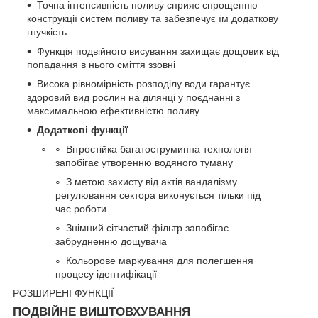
Точна інтенсивність поливу сприяє спрощенню
конструкції систем поливу та забезпечує їм додаткову
гнучкість
Функція подвійного висування захищає дощовик від
попадання в нього сміття ззовні
Висока рівномірність розподілу води гарантує
здоровий вид рослин на ділянці у поєднанні з
максимальною ефективністю поливу.
Додаткові функції
Вітростійка багатоструминна технологія
запобігає утворенню водяного туману
З метою захисту від актів вандалізму
регулювання сектора виконується тільки під
час роботи
Знімний сітчастий фільтр запобігає
забрудненню дощувача
Кольорове маркування для полегшення
процесу ідентифікації
РОЗШИРЕНІ ФУНКЦІЇ
ПОДВІЙНЕ ВИШТОВХУВАННЯ