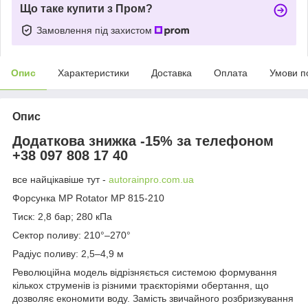
Що таке купити з Пром?
Замовлення під захистом
Опис
Характеристики
Доставка
Оплата
Умови п
Опис
Додаткова знижка -15% за телефоном
+38 097 808 17 40
все найцікавіше тут -
autorainpro.com.ua
Форсунка MP Rotator MP 815-210
Тиск: 2,8 бар; 280 кПа
Сектор поливу: 210°–270°
Радіус поливу: 2,5–4,9 м
Революційна модель відрізняється системою формування
кількох струменів із різними траєкторіями обертання, що
дозволяє економити воду. Замість звичайного розбризкування