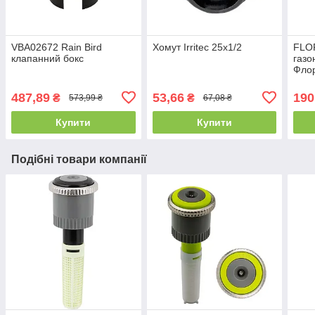
VBA02672 Rain Bird
Хомут Irritec 25х1/2
FLO
клапанний бокс
газо
Флор
487,89
53,66
190
₴
₴
573,99 ₴
67,08 ₴
Купити
Купити
Подібні товари компанії