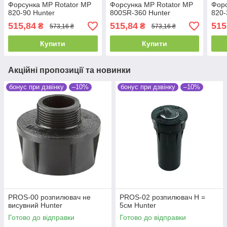
Форсунка MP Rotator MP
Форсунка MP Rotator MP
Форс
820-90 Hunter
800SR-360 Hunter
820-
515,84
515,84
515
₴
₴
573,16 ₴
573,16 ₴
Купити
Купити
Акційні пропозиції та новинки
бонус при дзвінку
–10%
бонус при дзвінку
–10%
PROS-00 розпилювач не
PROS-02 розпилювач Н =
висувний Hunter
5см Hunter
Готово до відправки
Готово до відправки