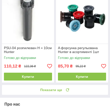
PSU-04 розпилювач Н = 10см
A форсунка регульована
Hunter
Hunter в асортименті 1шт
Готово до відправки
Готово до відправки
110,12
85,70
₴
₴
122,36 ₴
95,22 ₴
Купити
Купити
Показати ще
Про нас