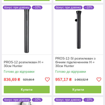
бонус при дзвінку
–10%
бонус при дзвінку
–10%
PROS-12-SI розпилювач з
PROS-12 розпилювач Н =
бічним підключенням Н =
30см Hunter
30см Hunter
Готово до відправки
Готово до відправки
836,69
957,17
₴
₴
929,66 ₴
1 063,52 ₴
Купити
Купити
бонус при дзвінку
–10%
бонус при дзвінку
–10%