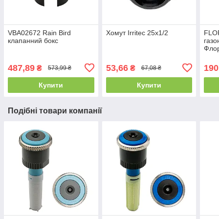
VBA02672 Rain Bird
Хомут Irritec 25х1/2
FLO
клапанний бокс
газо
Флор
487,89
53,66
190
₴
₴
573,99 ₴
67,08 ₴
Купити
Купити
Подібні товари компанії