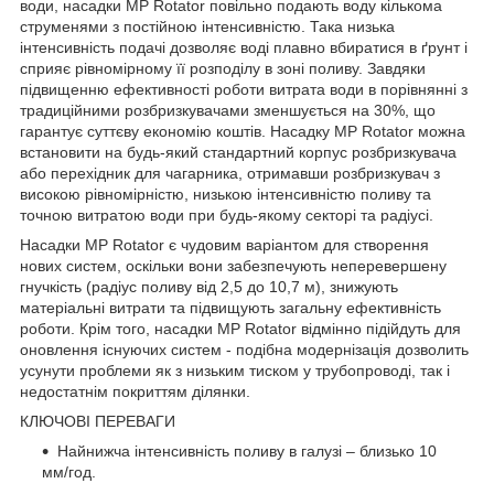
води, насадки MP Rotator повільно подають воду кількома
струменями з постійною інтенсивністю. Така низька
інтенсивність подачі дозволяє воді плавно вбиратися в ґрунт і
сприяє рівномірному її розподілу в зоні поливу. Завдяки
підвищенню ефективності роботи витрата води в порівнянні з
традиційними розбризкувачами зменшується на 30%, що
гарантує суттєву економію коштів. Насадку MP Rotator можна
встановити на будь-який стандартний корпус розбризкувача
або перехідник для чагарника, отримавши розбризкувач з
високою рівномірністю, низькою інтенсивністю поливу та
точною витратою води при будь-якому секторі та радіусі.
Насадки MP Rotator є чудовим варіантом для створення
нових систем, оскільки вони забезпечують неперевершену
гнучкість (радіус поливу від 2,5 до 10,7 м), знижують
матеріальні витрати та підвищують загальну ефективність
роботи. Крім того, насадки MP Rotator відмінно підійдуть для
оновлення існуючих систем - подібна модернізація дозволить
усунути проблеми як з низьким тиском у трубопроводі, так і
недостатнім покриттям ділянки.
КЛЮЧОВІ ПЕРЕВАГИ
Найнижча інтенсивність поливу в галузі – близько 10
мм/год.