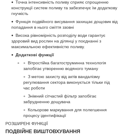
Точна інтенсивність поливу сприяє спрощенню
конструкції систем поливу та забезпечує їм додаткову
гнучкість
Функція подвійного висування захищає дощовик від
попадання в нього сміття ззовні
Висока рівномірність розподілу води гарантує
здоровий вид рослин на ділянці у поєднанні з
максимальною ефективністю поливу.
Додаткові функції
Вітростійка багатоструминна технологія
запобігає утворенню водяного туману
З метою захисту від актів вандалізму
регулювання сектора виконується тільки під
час роботи
Знімний сітчастий фільтр запобігає
забрудненню дощувача
Кольорове маркування для полегшення
процесу ідентифікації
РОЗШИРЕНІ ФУНКЦІЇ
ПОДВІЙНЕ ВИШТОВХУВАННЯ