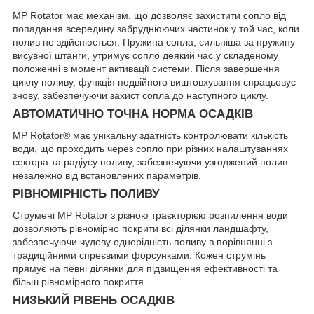
MP Rotator має механізм, що дозволяє захистити сопло від
попадання всередину забруднюючих частинок у той час, коли
полив не здійснюється. Пружина сопла, сильніша за пружину
висувної штанги, утримує сопло деякий час у складеному
положенні в момент активації системи. Після завершення
циклу поливу, функція подвійного виштовхування спрацьовує
знову, забезпечуючи захист сопла до наступного циклу.
АВТОМАТИЧНО ТОЧНА НОРМА ОСАДКІВ
MP Rotator® має унікальну здатність контролювати кількість
води, що проходить через сопло при різних налаштуваннях
сектора та радіусу поливу, забезпечуючи узгоджений полив
незалежно від встановлених параметрів.
РІВНОМІРНІСТЬ ПОЛИВУ
Струмені MP Rotator з різною траєкторією розпилення води
дозволяють рівномірно покрити всі ділянки ландшафту,
забезпечуючи чудову однорідність поливу в порівнянні з
традиційними спреєвими форсунками. Кожен струмінь
прямує на певні ділянки для підвищення ефективності та
більш рівномірного покриття.
НИЗЬКИЙ РІВЕНЬ ОСАДКІВ