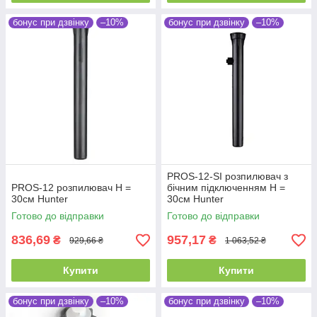
бонус при дзвінку
–10%
бонус при дзвінку
–10%
PROS-12-SI розпилювач з
PROS-12 розпилювач Н =
бічним підключенням Н =
30см Hunter
30см Hunter
Готово до відправки
Готово до відправки
836,69
957,17
₴
₴
929,66 ₴
1 063,52 ₴
Купити
Купити
бонус при дзвінку
–10%
бонус при дзвінку
–10%