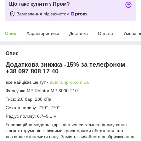
Що таке купити з Пром?
Замовлення під захистом
Опис
Характеристики
Доставка
Оплата
Умови п
Опис
Додаткова знижка -15% за телефоном
+38 097 808 17 40
все найцікавіше тут -
autorainpro.com.ua
Форсунка MP Rotator MP 3000-210
Тиск: 2,8 бар; 280 кПа
Сектор поливу: 210°–270°
Радіус поливу: 6,7–9,1 м
Революційна модель відрізняється системою формування
кількох струменів із різними траєкторіями обертання, що
дозволяє економити воду. Замість звичайного розбризкування