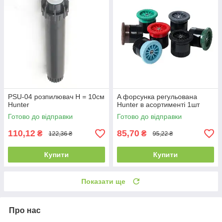
PSU-04 розпилювач Н = 10см
A форсунка регульована
Hunter
Hunter в асортименті 1шт
Готово до відправки
Готово до відправки
110,12
85,70
₴
₴
122,36 ₴
95,22 ₴
Купити
Купити
Показати ще
Про нас