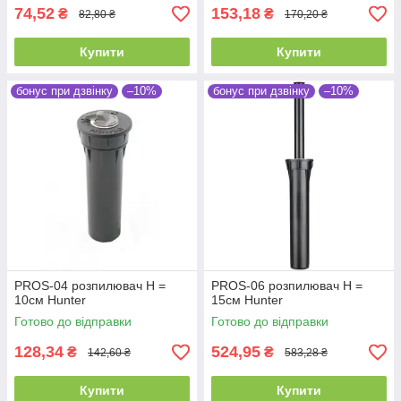
74,52
153,18
₴
₴
82,80 ₴
170,20 ₴
Купити
Купити
бонус при дзвінку
–10%
бонус при дзвінку
–10%
PROS-04 розпилювач Н =
PROS-06 розпилювач Н =
10см Hunter
15см Hunter
Готово до відправки
Готово до відправки
128,34
524,95
₴
₴
142,60 ₴
583,28 ₴
Купити
Купити