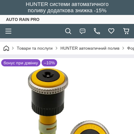
HUNTER системи автоматичного
поливу додаткова знижка -15%
AUTO RAIN PRO
Товари та послуги
HUNTER автоматичний полив
Фор
бонус при дзвінку
–10%