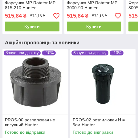
Форсунка MP Rotator MP
Форсунка MP Rotator MP
Форс
815-210 Hunter
3000-90 Hunter
800S
515,84
515,84
515
₴
₴
573,16 ₴
573,16 ₴
Купити
Купити
Акційні пропозиції та новинки
бонус при дзвінку
–10%
бонус при дзвінку
–10%
PROS-00 розпилювач не
PROS-02 розпилювач Н =
висувний Hunter
5см Hunter
Готово до відправки
Готово до відправки