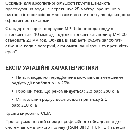
Оскільки для абсолютної більшості ґрунтів швидкість
просочування води не перевищує 25 мм/год, зрошення з
низькою інтенсивністю має важливе значення для підвищення
ефективності системи.
Стандартна версія форсунки MP Rotator подає воду з
інтенсивністю 10 мм/год, тоді як інтенсивність поливу MP800
становить 20 мм/год. Обидва ці варіанти будуть запобігати
стіканню води з поверхні, економити ваші гроші та протидіяти
ерозії.
ЕКСПЛУАТАЦІЙНІ ХАРАКТЕРИСТИКИ
На всіх моделях передбачена можливість зменшення
радіусу дії приблизно на 25%.
Робочий тиск, що рекомендується: 2,8 бар; 280 кПа
Мінімальний радіус досягається при тиску 2,1
бар; 210 кПа
Країна виробник: США
Пропонуємо повний спектр професійного обладнання для
систем автоматичного поливу (RAIN BIRD, HUNTER та інші)