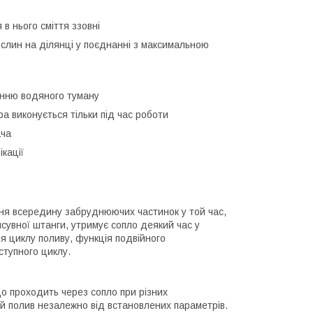
в нього сміття ззовні
ослин на ділянці у поєднанні з максимальною
ренню водяного туману
а виконується тільки під час роботи
ача
кації
ння всередину забруднюючих частинок у той час,
сувної штанги, утримує сопло деякий час у
я циклу поливу, функція подвійного
ступного циклу.
що проходить через сопло при різних
й полив незалежно від встановлених параметрів.