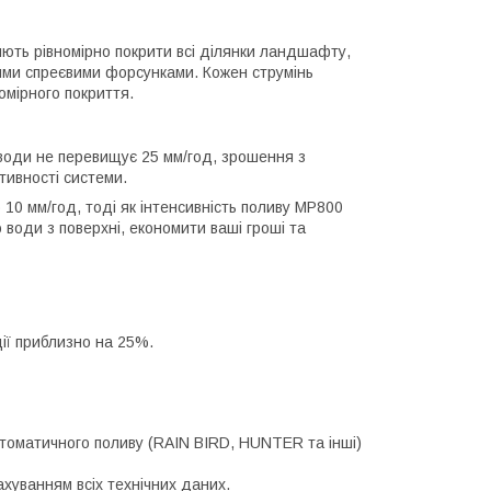
ють рівномірно покрити всі ділянки ландшафту,
ними спреєвими форсунками. Кожен струмінь
омірного покриття.
 води не перевищує 25 мм/год, зрошення з
тивності системи.
10 мм/год, тоді як інтенсивність поливу MP800
 води з поверхні, економити ваші гроші та
ії приблизно на 25%.
томатичного поливу (RAIN BIRD, HUNTER та інші)
ахуванням всіх технічних даних.