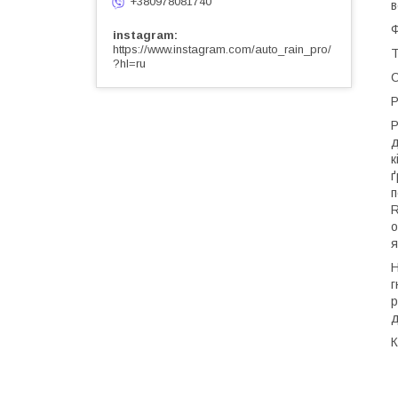
+380978081740
в
Ф
instagram
https://www.instagram.com/auto_rain_pro/
Т
?hl=ru
С
Р
Р
д
к
ґ
п
R
о
я
Н
г
р
д