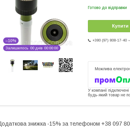
Готово до відправки
Купити
+380 (97) 808-17-40
–10%
Залишилось
0
0
днів
0
0
0
0
0
0
У компанії підключені
будь-який товар не п
Додаткова знижка -15% за телефоном +38 097 80