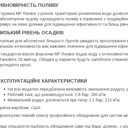
РІВНОМІРНІСТЬ ПОЛИВУ
трумені MP Rotator з різною траєкторією розпилення води дозволя
абезпечуючи чудову однорідність поливу в порівнянні з традицій
рямує на певні ділянки для підвищення ефективності та більш рівн
НИЗЬКИЙ РІВЕНЬ ОСАДКІВ
скільки для абсолютної більшості ґрунтів швидкість просочування
изькою інтенсивністю має важливе значення для підвищення ефек
тандартна версія форсунки MP Rotator подає воду з інтенсивністю 
тановить 20 мм/год. Обидва ці варіанти будуть запобігати стіканню
ротидіяти ерозії.
ЕКСПЛУАТАЦІЙНІ ХАРАКТЕРИСТИКИ
На всіх моделях передбачена можливість зменшення радіусу д
Робочий тиск, що рекомендується: 2,8 бар; 280 кПа
Мінімальний радіус досягається при тиску 2,1 бар; 210 кПа
раїна виробник: США
ропонуємо повний спектр професійного обладнання для систем ав
аші спеціалісти підберуть обладнання саме під Вашу ділянку, з ур