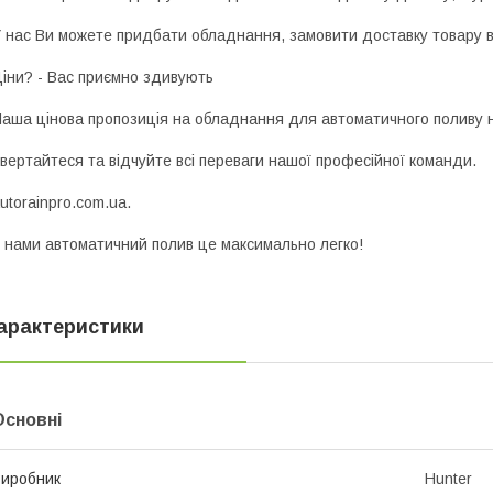
 наc Ви можете придбати обладнання, замовити доставку товару в
іни? - Вас приємно здивують
аша цінова пропозиція на обладнання для автоматичного поливу н
вертайтеся та відчуйте всі переваги нашої професійної команди.
utorainpro.com.ua.
 нами автоматичний полив це максимально легко!
арактеристики
Основні
иробник
Hunter