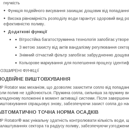
гнучкість
Функція подвійного висування захищає дощовик від попадання 
Висока рівномірність розподілу води гарантує здоровий вид р
ефективністю поливу.
Додаткові функції
Вітростійка багатоструминна технологія запобігає утво
З метою захисту від актів вандалізму регулювання сектор
Знімний сітчастий фільтр запобігає забрудненню дощув
Кольорове маркування для полегшення процесу ідентифі
РОЗШИРЕНІ ФУНКЦІЇ
ПОДВІЙНЕ ВИШТОВХУВАННЯ
P Rotator має механізм, що дозволяє захистити сопло від попада
оли полив не здійснюється. Пружина сопла, сильніша за пружину ви
кладеному положенні в момент активації системи. Після завершенн
иштовхування спрацьовує знову, забезпечуючи захист сопла до на
АВТОМАТИЧНО ТОЧНА НОРМА ОСАДКІВ
P Rotator® має унікальну здатність контролювати кількість води, 
алаштуваннях сектора та радіусу поливу, забезпечуючи узгоджени