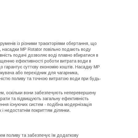
руменів із різними траєкторіями обертання, що
, насадки MP Rotator повільно подають воду
ивність подачі дозволяє воді плавно вбиратися в
двищенню ефективності роботи витрата води в
о гарантує суттєву економію коштів. Насадку MP
кувача або перехідник для чагарника,
вністю поливу та точною витратою води при будь-
ем, оскільки вони забезпечують неперевершену
витрати та підвищують загальну ефективність
лення існуючих систем - подібна модернізація
к і недостатнім покриттям ділянки.
тем поливу та забезпечує їм додаткову