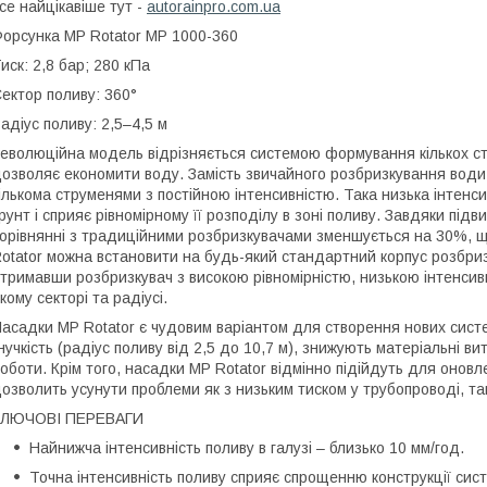
се найцікавіше тут -
autorainpro.com.ua
орсунка MP Rotator MP 1000-360
иск: 2,8 бар; 280 кПа
ектор поливу: 360°
адіус поливу: 2,5–4,5 м
еволюційна модель відрізняється системою формування кількох ст
озволяє економити воду. Замість звичайного розбризкування води
ількома струменями з постійною інтенсивністю. Така низька інтенс
рунт і сприяє рівномірному її розподілу в зоні поливу. Завдяки пі
орівнянні з традиційними розбризкувачами зменшується на 30%, щ
otator можна встановити на будь-який стандартний корпус розбриз
тримавши розбризкувач з високою рівномірністю, низькою інтенси
кому секторі та радіусі.
асадки MP Rotator є чудовим варіантом для створення нових сист
нучкість (радіус поливу від 2,5 до 10,7 м), знижують матеріальні 
оботи. Крім того, насадки MP Rotator відмінно підійдуть для онов
озволить усунути проблеми як з низьким тиском у трубопроводі, та
КЛЮЧОВІ ПЕРЕВАГИ
Найнижча інтенсивність поливу в галузі – близько 10 мм/год.
Точна інтенсивність поливу сприяє спрощенню конструкції сис