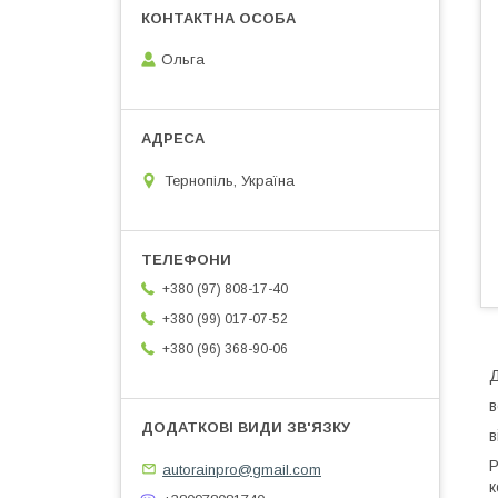
Ольга
Тернопіль, Україна
+380 (97) 808-17-40
+380 (99) 017-07-52
+380 (96) 368-90-06
Д
в
в
P
autorainpro@gmail.com
к