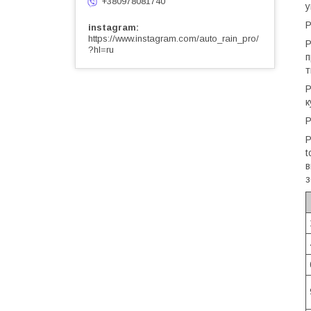
+380978081740
у
P
instagram
https://www.instagram.com/auto_rain_pro/
P
?hl=ru
п
т
Р
к
P
t
в
з