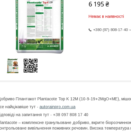
6 195 ₴
Немає в наявності
+380 (97) 808-17-40
обриво Плантакот Plantacote Top K 12М (10-9-19+2MgO+ME), мішок
се найцікавіше тут -
autorainpro.com.ua
ідповіді на запитання тут - +38 097 808 17 40
lantacote – комплексне гранульоване добриво, вкрите біорозчинн
онтрольоване вивільнення поживних речовин. Висока температура