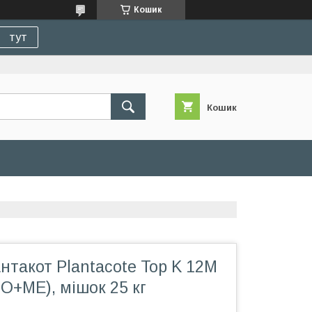
Кошик
тут
Кошик
такот Plantacote Top K 12М
O+ME), мішок 25 кг