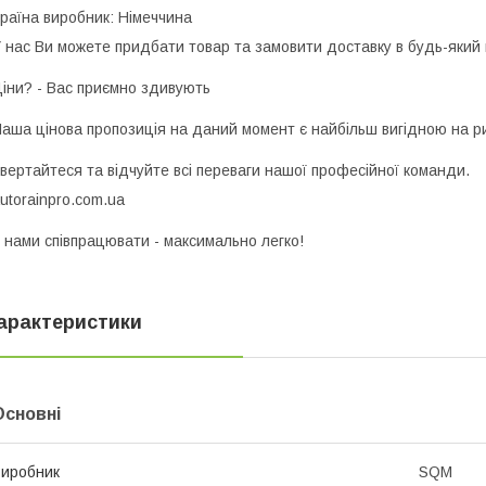
раїна виробник: Німеччина
 наc Ви можете придбати товар та замовити доставку в будь-який 
іни? - Вас приємно здивують
аша цінова пропозиція на даний момент є найбільш вигідною на р
вертайтеся та відчуйте всі переваги нашої професійної команди.
utorainpro.com.ua
 нами співпрацювати - максимально легко!
арактеристики
Основні
иробник
SQM