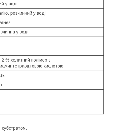
й у воді
лію, розчинний у воді
гнезії
озчинна у воді
0.2 % хелатний полімер з
иаминтетраоцтовою кислотою
ець
н
з субстратом.