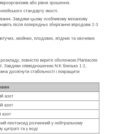
мікроорганізмів або рівня зрошення.
опейського стандарту якості.
суванні. Завдяки цьому особливому механізму
 навіть після попередньо зберігання впродовж 2-3
ітучих, хвойних, плодових, ягідних та овочевих
 розкладу, повністю вкрите оболонкою.Plantacote
ї. Завдяки співвідношенню N:K близько 1:2,
жна досягнути стабільності і покращити
овин
ий азот
ий азот
й азот
ий пентоксид розчинний у нейтральному
у цитраті та у воді