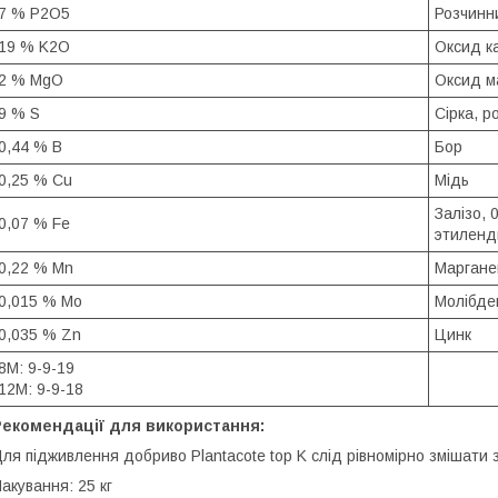
7 % P2O5
Розчинни
19 % K2O
Оксид ка
2 % MgO
Оксид ма
9 % S
Сірка, р
0,44 % B
Бор
0,25 % Cu
Мідь
Залізо, 
0,07 % Fe
этиленд
0,22 % Mn
Марган
0,015 % Mo
Молібде
0,035 % Zn
Цинк
8M: 9-9-19
12М: 9-9-18
Рекомендації для використання:
ля підживлення добриво Plantacotе top K слід рівномірно змішати 
акування: 25 кг