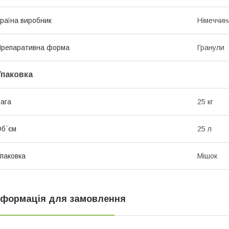
раїна виробник
Німеччин
репаративна форма
Гранули
Упаковка
ага
25 кг
б`єм
25 л
паковка
Мішок
нформація для замовлення