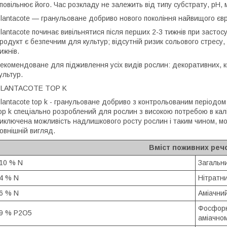
повільнює його. Час розкладу не залежить від типу субстрату, pH, 
lantacote — гранульоване добриво нового покоління найвищого євр
lantacote починає вивільнятися після перших 2-3 тижнів при засто
родукт є безпечним для культур; відсутній ризик сольового стресу,
ижнів.
екомендоване для підживлення усіх видів рослин: декоративних, кв
ультур.
PLANTACOTE TOP K
lantacote top k - гранульоване добриво з контрольованим періодом
op k спеціально розроблений для рослин з високою потребою в калі
иключена можливість надлишкового росту рослин і таким чином, мо
овнішній вигляд.
Вміст поживних реч
10 % N
Загальн
4 % N
Нітратн
6 % N
Аміачни
Фосфорн
9 % P2O5
аміачном