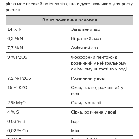
pluss має високий вміст заліза, що є дуже важливим для росту
рослин.
Вміст поживних речовин
14 % N
Загальний азот
6,3 % N
Нітратний азот
7,7 % N
Аміачний азот
9 % P2O5
Фосфорний пентоксид
розчинний у нейтральному
аміачному цитраті та у воді
7,2 % P2O5
Розчинний у воді
15 % K2O
Оксид калію, розчинний у
воді
2 % MgO
Оксид магнезії
4 % S
Сірка, розчинна у воді
0,03 % B
Бор
0,02 % Cu
Мідь