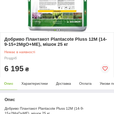
Добриво Плантакот Plantacote Pluss 12M (14-
9-15+2MgO+ME), мішок 25 кг
Немає в наявності
Роздріб
6 195
₴
Опис
Характеристики
Доставка
Оплата
Умови п
Опис
Добриво Плантакот Plantacote Pluss 12M (14-9-
15+2MgO+ME), мішок 25 кг