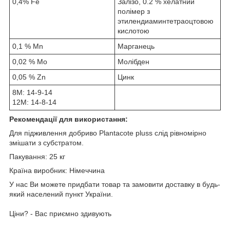
0,4% Fe
Залізо, 0.2 % хелатний
полімер з
этилендиаминтетраоцтовою
кислотою
0,1 % Mn
Марганець
0,02 % Mo
Молібден
0,05 % Zn
Цинк
8M: 14-9-14
12М: 14-8-14
Рекомендації для використання:
Для підживлення добриво Plantacotе pluss слід рівномірно
змішати з субстратом.
Пакування: 25 кг
Країна виробник: Німеччина
У наc Ви можете придбати товар та замовити доставку в будь-
який населений пункт України.
Ціни? - Вас приємно здивують