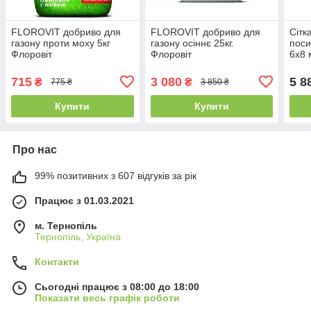
FLOROVIT добриво для
FLOROVIT добриво для
Сітк
газону проти моху 5кг
газону осіннє 25кг.
поси
Флоровіт
Флоровіт
6х8
715
3 080
5 8
₴
₴
775 ₴
3 850 ₴
Купити
Купити
Про нас
99% позитивних з 607 відгуків за рік
Працює з 01.03.2021
м. Тернопіль
Тернопіль, Україна
Контакти
Сьогодні працює з 08:00 до 18:00
Показати весь графік роботи