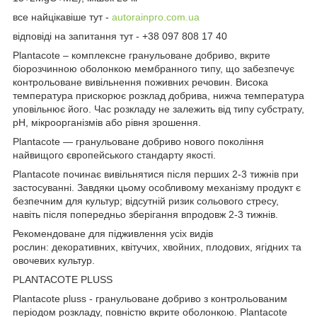
все найцікавіше тут -
autorainpro.com.ua
відповіді на запитання тут - +38 097 808 17 40
Plantacote – комплексне гранульоване добриво, вкрите
біорозчинною оболонкою мембранного типу, що забезпечує
контрольоване вивільнення поживних речовин. Висока
температура прискорює розклад добрива, нижча температура
уповільнює його. Час розкладу не залежить від типу субстрату,
pH, мікроорганізмів або рівня зрошення.
Plantacote — гранульоване добриво нового покоління
найвищого європейського стандарту якості.
Plantacote починає вивільнятися після перших 2-3 тижнів при
застосуванні. Завдяки цьому особливому механізму продукт є
безпечним для культур; відсутній ризик сольового стресу,
навіть після попередньо зберігання впродовж 2-3 тижнів.
Рекомендоване для підживлення усіх видів
рослин: декоративних, квітучих, хвойних, плодових, ягідних та
овочевих культур.
PLANTACOTE PLUSS
Plantacote pluss - гранульоване добриво з контрольованим
періодом розкладу, повністю вкрите оболонкою. Plantacote