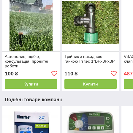
Автополив, підбір,
Трійник з накидною
VBA0
консультація, проектні
гайкою Irritec 1"ВРхЗРхЗР
клап
роботи
100
110
487
₴
₴
Купити
Купити
Подібні товари компанії