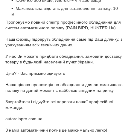
iOS® 9.0 або вище, Android™ 4.4 або вище
Максимальна відстань для встановлення зв'язку: 10
м
Пропонуємо повний спектр професійного обладнання для
систем автоматичного поливу (RAIN BIRD, HUNTER і ін).
Наші фахівці підберуть обладнання саме під Ваш ділянку, з
урахуванням всіх технічних даних.
У нас Ви можете придбати обладнання, замовити доставку
товару в будь-який населений пункт України.
Ціни? - Вас приємно здивують
Наша цінова пропозиція на обладнання для автоматичного
поливу на даний момент є найбільш вигідним на ринку.
Звертайтеся і відчуйте всі переваги нашої професійної
команди.
autorainpro.com.ua
З нами автоматичний полив це максимально легко!