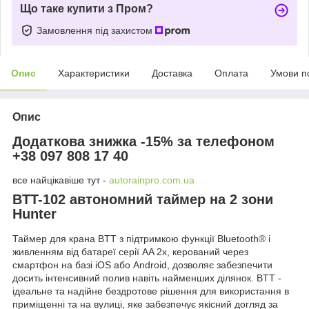
Що таке купити з Пром?
Замовлення під захистом
Опис
Характеристики
Доставка
Оплата
Умови п
Опис
Додаткова знижка -15% за телефоном
+38 097 808 17 40
все найцікавіше тут -
autorainpro.com.ua
BTT-102 автономний таймер на 2 зони
Hunter
Таймер для крана BTT з підтримкою функції Bluetooth® і
живленням від батареї серії AA 2x, керований через
смартфон на базі iOS або Android, дозволяє забезпечити
досить інтенсивний полив навіть найменших ділянок. BTT -
ідеальне та надійне бездротове рішення для використання в
приміщенні та на вулиці, яке забезпечує якісний догляд за