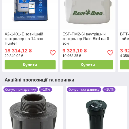
X2-1401-E зовнішній
ESP-TM2-6i внутрішній
BTT-
контролер на 14 зон
контролер Rain Bird на 6
тайм
Hunter
зон
18 314,12
9 323,10
3 9
₴
₴
20 349,02 ₴
10 968,35 ₴
4 358
Купити
Купити
Акційні пропозиції та новинки
бонус при дзвінку
–10%
бонус при дзвінку
–10%