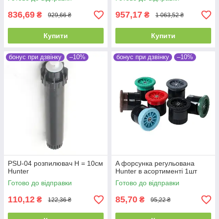
836,69
957,17
₴
₴
929,66 ₴
1 063,52 ₴
Купити
Купити
бонус при дзвінку
–10%
бонус при дзвінку
–10%
PSU-04 розпилювач Н = 10см
A форсунка регульована
Hunter
Hunter в асортименті 1шт
Готово до відправки
Готово до відправки
110,12
85,70
₴
₴
122,36 ₴
95,22 ₴