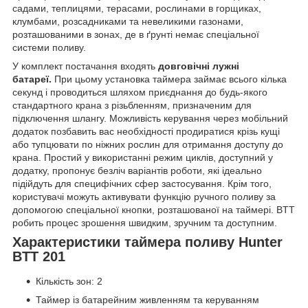
садами, теплицями, терасами, рослинами в горщиках,
клумбами, розсадниками та невеликими газонами,
розташованими в зонах, де в ґрунті немає спеціальної
системи поливу.
У комплект постачання входять
довговічні лужні
батареї.
При цьому установка таймера займає всього кілька
секунд і проводиться шляхом приєднання до будь-якого
стандартного крана з різьбленням, призначеним для
підключення шлангу. Можливість керування через мобільний
додаток позбавить вас необхідності продиратися крізь кущі
або тупцювати по ніжних рослин для отримання доступу до
крана. Простий у використанні режим циклів, доступний у
додатку, пропонує безліч варіантів роботи, які ідеально
підійдуть для специфічних сфер застосування. Крім того,
користувачі можуть активувати функцію ручного поливу за
допомогою спеціальної кнопки, розташованої на таймері. BTT
робить процес зрошення швидким, зручним та доступним.
Характеристики таймера поливу Hunter
BTT 201
Кількість зон: 2
Таймер із батарейним живленням та керуванням