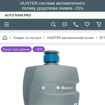
HUNTER системи автоматичного
поливу додаткова знижка -15%
AUTO RAIN PRO
Товари та послуги
HUNTER автоматичний полив
BTT
бонус при дзвінку
–10%