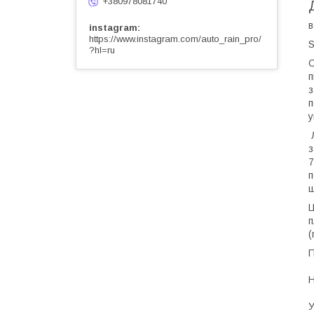
+380978081740
в
instagram
https://www.instagram.com/auto_rain_pro/
S
?hl=ru
О
п
з
п
у
Л
з
7
п
ш
Ц
п
(
П
Н
У