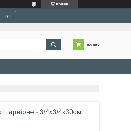
Кошик
тут
Кошик
о шарнірне - 3/4х3/4x30см