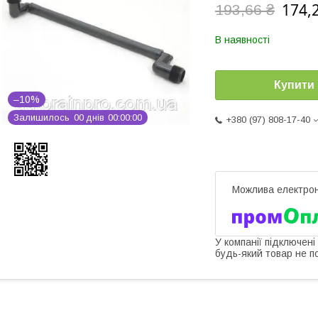
174,
193,66 ₴
В наявності
Купити
–10%
Залишилось
0
0
днів
0
0
0
0
0
0
+380 (97) 808-17-40
У компанії підключені
будь-який товар не п