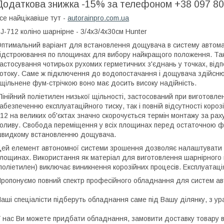
Додаткова знижка -15% за телефоном +38 097 80
се найцікавіше тут -
autorainpro.com.ua
J-712 коліно шарнірне - 3/4х3/4x30см Hunter
птимальний варіант для встановлення дощувача в систему автома
ідстроювання по площинах для вибору найкращого положення. Така
астосування чотирьох рухомих герметичних з'єднань у точках, від
отоку. Саме ж підключення до водопостачання і дощувача здійснює
щільнене фум-стрічкою воно має досить високу надійність.
інійний поліетилен низької щільності, застосований при виготовлен
абезпеченню експлуатаційного тиску, так і повній відсутності корозі
12 на великих об'єктах значно скорочується термін монтажу за раху
оливу. Свобода переміщення у всіх площинах перед остаточною фі
видкому встановленню дощувача.
ей елемент автономної системи зрошення дозволяє налаштувати
лощинах. Використання як матеріал для виготовлення шарнірного к
поліетилен) виключає виникнення корозійних процесів. Експлуатац
ропонуємо повний спектр професійного обладнання для систем ав
аші спеціалісти підберуть обладнання саме під Вашу ділянку, з ур
 нас Ви можете придбати обладнання, замовити доставку товару в