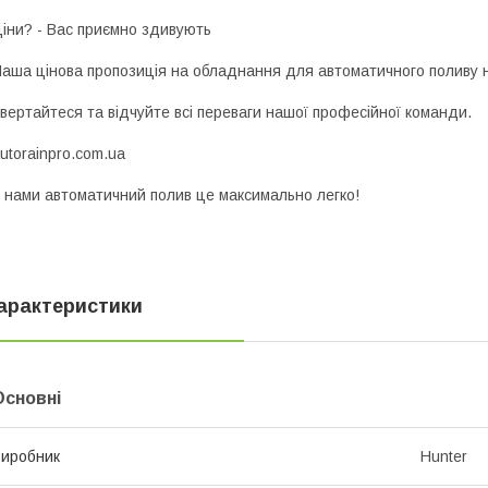
іни? - Вас приємно здивують
аша цінова пропозиція на обладнання для автоматичного поливу н
вертайтеся та відчуйте всі переваги нашої професійної команди.
utorainpro.com.ua
 нами автоматичний полив це максимально легко!
арактеристики
Основні
иробник
Hunter