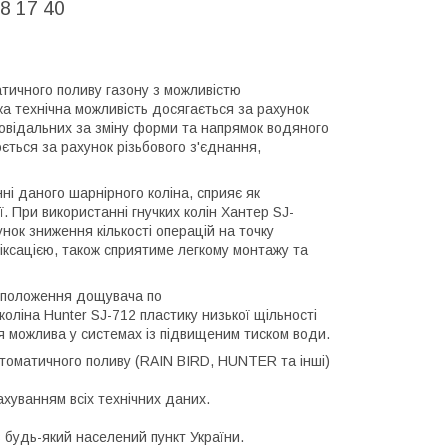
8 17 40
тичного поливу газону з можливістю
 технічна можливість досягається за рахунок
повідальних за зміну форми та напрямок водяного
ться за рахунок різьбового з'єднання,
ні даного шарнірного коліна, сприяє як
ї. При використанні гнучких колін Хантер SJ-
нок зниження кількості операцій на точку
ксацією, також сприятиме легкому монтажу та
 положення дощувача по
оліна Hunter SJ-712 пластику низької щільності
ія можлива у системах із підвищеним тиском води.
томатичного поливу (RAIN BIRD, HUNTER та інші)
ахуванням всіх технічних даних.
 будь-який населений пункт України.