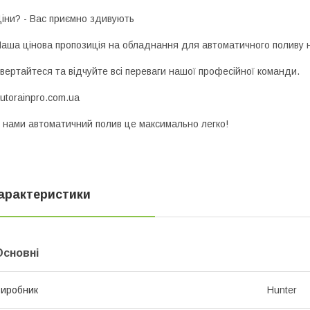
іни? - Вас приємно здивують
аша цінова пропозиція на обладнання для автоматичного поливу н
вертайтеся та відчуйте всі переваги нашої професійної команди.
utorainpro.com.ua
 нами автоматичний полив це максимально легко!
арактеристики
Основні
иробник
Hunter