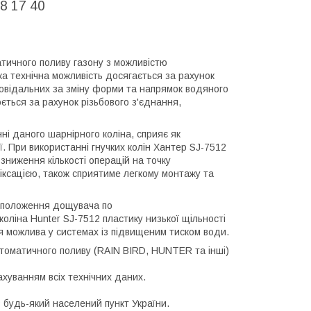
8 17 40
тичного поливу газону з можливістю
 технічна можливість досягається за рахунок
повідальних за зміну форми та напрямок водяного
ться за рахунок різьбового з'єднання,
ні даного шарнірного коліна, сприяє як
ії. При використанні гнучких колін Хантер SJ-7512
зниження кількості операцій на точку
ксацією, також сприятиме легкому монтажу та
 положення дощувача по
оліна Hunter SJ-7512 пластику низької щільності
ія можлива у системах із підвищеним тиском води.
томатичного поливу (RAIN BIRD, HUNTER та інші)
ахуванням всіх технічних даних.
 будь-який населений пункт України.