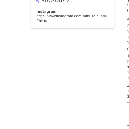
+380978081740
в
instagram
https://www.instagram.com/auto_rain_pro/
S
?hl=ru
О
п
з
п
у
Л
з
н
п
ш
Ц
п
(
П
Н
У