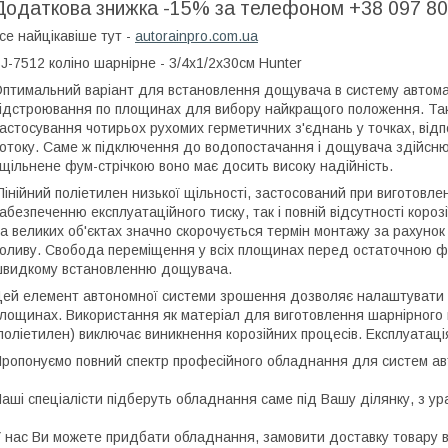
Додаткова знижка -15% за телефоном +38 097 80
се найцікавіше тут -
autorainpro.com.ua
J-7512 коліно шарнірне - 3/4х1/2x30см Hunter
птимальний варіант для встановлення дощувача в систему автома
ідстроювання по площинах для вибору найкращого положення. Така
астосування чотирьох рухомих герметичних з'єднань у точках, від
отоку. Саме ж підключення до водопостачання і дощувача здійснює
щільнене фум-стрічкою воно має досить високу надійність.
інійний поліетилен низької щільності, застосований при виготовлен
абезпеченню експлуатаційного тиску, так і повній відсутності короз
а великих об'єктах значно скорочується термін монтажу за рахунок 
оливу. Свобода переміщення у всіх площинах перед остаточною фі
видкому встановленню дощувача.
ей елемент автономної системи зрошення дозволяє налаштувати
лощинах. Використання як матеріал для виготовлення шарнірного к
поліетилен) виключає виникнення корозійних процесів. Експлуатац
ропонуємо повний спектр професійного обладнання для систем ав
аші спеціалісти підберуть обладнання саме під Вашу ділянку, з ур
 нас Ви можете придбати обладнання, замовити доставку товару в