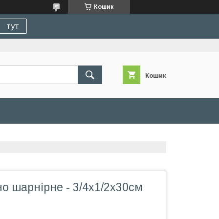
Кошик
тут
Кошик
но шарнірне - 3/4х1/2x30см