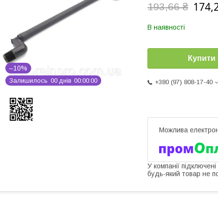
174,
193,66 ₴
В наявності
Купити
–10%
Залишилось
0
0
днів
0
0
0
0
0
0
+380 (97) 808-17-40
У компанії підключені
будь-який товар не п