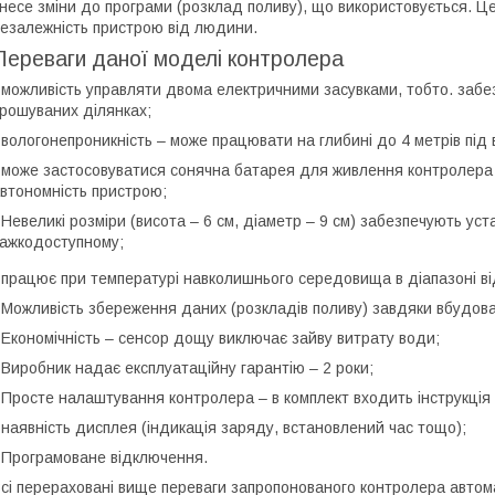
несе зміни до програми (розклад поливу), що використовується. Ц
езалежність пристрою від людини.
Переваги даної моделі контролера
 можливість управляти двома електричними засувками, тобто. забе
рошуваних ділянках;
 вологонепроникність – може працювати на глибині до 4 метрів під
 може застосовуватися сонячна батарея для живлення контролера
втономність пристрою;
 Невеликі розміри (висота – 6 см, діаметр – 9 см) забезпечують уста
ажкодоступному;
 працює при температурі навколишнього середовища в діапазоні в
 Можливість збереження даних (розкладів поливу) завдяки вбудова
 Економічність – сенсор дощу виключає зайву витрату води;
 Виробник надає експлуатаційну гарантію – 2 роки;
 Просте налаштування контролера – в комплект входить інструкція
 наявність дисплея (індикація заряду, встановлений час тощо);
 Програмоване відключення.
сі перераховані вище переваги запропонованого контролера автом