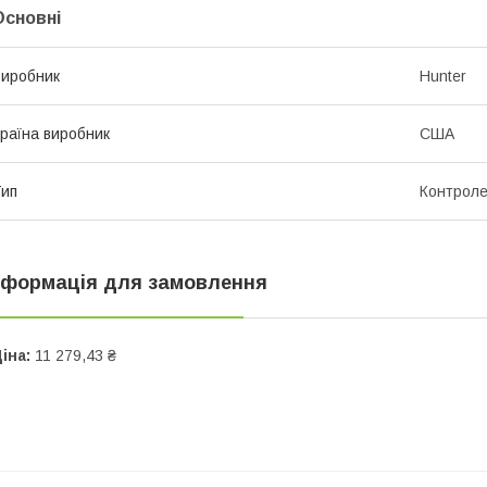
Основні
иробник
Hunter
раїна виробник
США
ип
Контрол
нформація для замовлення
іна:
11 279,43 ₴