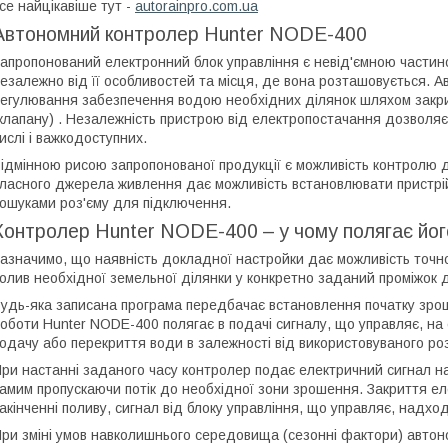
се найцікавіше тут -
autorainpro.com.ua
Автономний контролер Hunter NODE-400
апропонований електронний блок управління є невід'ємною частин
езалежно від її особливостей та місця, де вона розташовується.
егулювання забезпечення водою необхідних ділянок шляхом закри
клапану) . Незалежність пристрою від електропостачання дозволяє 
ислі і важкодоступних.
ідмінною рисою запропонованої продукції є можливість контролю д
ласного джерела живлення дає можливість встановлювати пристрій
ошуками роз'єму для підключення.
Контролер Hunter NODE-400 – у чому полягає йог
азначимо, що наявність докладної настройки дає можливість точн
олив необхідної земельної ділянки у конкретно заданий проміжок д
удь-яка записана програма передбачає встановлення початку зрош
оботи Hunter NODE-400 полягає в подачі сигналу, що управляє, на 
одачу або перекриття води в залежності від використовуваного ро
ри настанні заданого часу контролер подає електричний сигнал на
амим пропускаючи потік до необхідної зони зрошення. Закриття ел
акінченні поливу, сигнал від блоку управління, що управляє, надход
ри зміні умов навколишнього середовища (сезонні фактори) авто