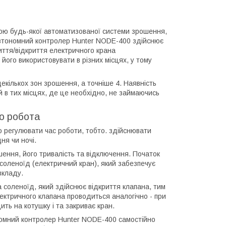
ою будь-якої автоматизованої системи зрошення,
 Автономний контролер Hunter NODE-400 здійснює
ття/відкриття електричного крана
його використовувати в різних місцях, у тому
екількох зон зрошення, а точніше 4. Наявність
 в тих місцях, де це необхідно, не займаючись
о робота
о регулювати час роботи, тобто. здійснювати
ня чи ночі.
ення, його тривалість та відключення. Початок
соленоїд (електричний кран), який забезпечує
зкладу.
 соленоїд, який здійснює відкриття клапана, тим
ектричного клапана проводиться аналогічно - при
ить на котушку і та закриває кран.
номний контролер Hunter NODE-400 самостійно