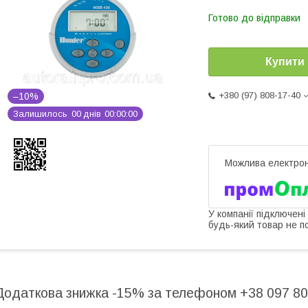
Готово до відправки
Купити
+380 (97) 808-17-40
–10%
Залишилось
0
0
днів
0
0
0
0
0
0
У компанії підключені
будь-який товар не п
Додаткова знижка -15% за телефоном +38 097 80