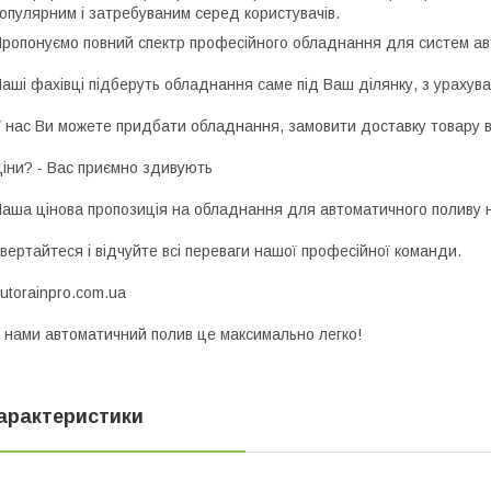
опулярним і затребуваним серед користувачів.
ропонуємо повний спектр професійного обладнання для систем авт
аші фахівці підберуть обладнання саме під Ваш ділянку, з урахува
 нас Ви можете придбати обладнання, замовити доставку товару в
іни? - Вас приємно здивують
аша цінова пропозиція на обладнання для автоматичного поливу н
вертайтеся і відчуйте всі переваги нашої професійної команди.
utorainpro.com.ua
 нами автоматичний полив це максимально легко!
арактеристики