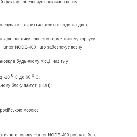
ей фактор забезпечує практично повну
зпечувати відкриття/закриття води на двох
 водою завдяки повністю герметичному корпусу;
 Hunter NODE-400 , що забезпечує повну
новку в будь-якому місці, навіть у
0
0
ід -18
С до 60
С;
ному блоку пам'яті (ПЗП);
 російською мовою;
атичного поливу Hunter NODE-400 роблять його