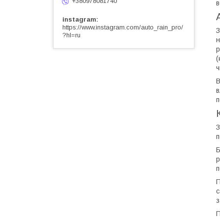
+380978081740
в
instagram
https://www.instagram.com/auto_rain_pro/
З
?hl=ru
н
р
(
ч
В
в
п
З
п
Б
р
п
П
с
з
П