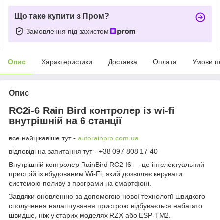
Що таке купити з Пром?
Замовлення під захистом
Опис
Характеристики
Доставка
Оплата
Умови п
Опис
RC2i-6 Rain Bird контролер із wi-fi
внутрішній на 6 станції
все найцікавіше тут -
autorainpro.com.ua
відповіді на запитання тут - +38 097 808 17 40
Внутрішній контролер RainBird RC2 I6 — це інтелектуальний
пристрій із вбудованим Wi-Fi, який дозволяє керувати
системою поливу з програми на смартфоні.
Завдяки оновленню за допомогою нової технології швидкого
сполучення налаштування пристрою відбувається набагато
швидше, ніж у старих моделях RZX або ESP-TM2.