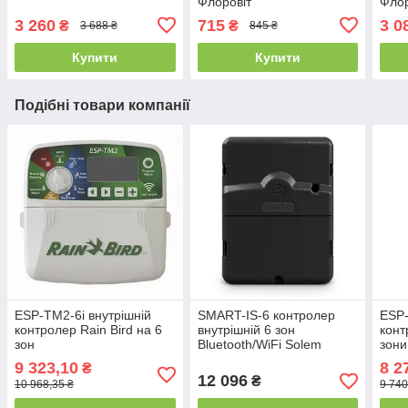
Флоровіт
Флор
3 260
715
3 0
₴
₴
3 688 ₴
845 ₴
Купити
Купити
Подібні товари компанії
ESP-TM2-6i внутрішній
SMART-IS-6 контролер
ESP-
контролер Rain Bird на 6
внутрішній 6 зон
конт
зон
Bluetooth/WiFi Solem
зони
9 323,10
8 2
₴
12 096
₴
10 968,35 ₴
9 740