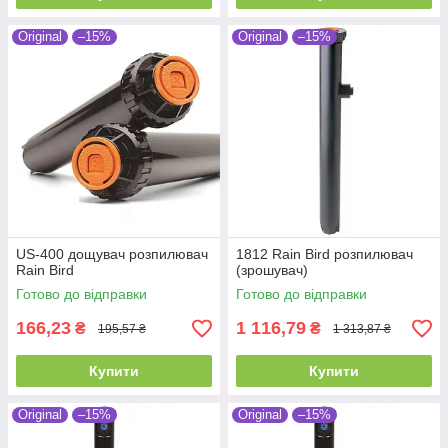
Original
–15%
Original
–15%
US-400 дощувач розпилювач
1812 Rain Bird розпилювач
Rain Bird
(зрошувач)
Готово до відправки
Готово до відправки
166,23
1 116,79
₴
₴
195,57 ₴
1 313,87 ₴
Купити
Купити
Original
–15%
Original
–15%