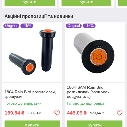
Купити
Купити
Акційні пропозиції та новинки
Original
–15%
Original
–15%
1804-SAM Rain Bird
1804 Rain Bird розпилювач,
розпилювач (зрошувач,
зрошувач
дощуватель)
Готово до відправки
Готово до відправки
169,84
445,09
₴
₴
199,81 ₴
523,64 ₴
Купити
Купити