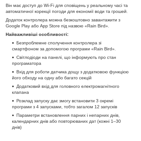
Він має доступ до Wi-Fi для сповіщень у реальному часі та
автоматичної корекції погоди для економії води та грошей.
Додаток контролера можна безкоштовно завантажити з
Google Play або App Store під назвою «Rain Bird».
Найважливіші особливості:
Безпроблемне сполучення контролера зі
смартфоном за допомогою програми «Rain Bird».
Світлодіоди на панелі, що інформують про стан
програматора
Вхід для роботи датчика дощу з додатковою функцією
його обходу на одну або багато секцій
Додатковий вхід для головного електромагнітного
клапана
Розклад запуску дає змогу встановити 3 окремі
програми з 4 запусками, тобто загалом 12 запусків
Параметри встановлення парних і непарних днів,
календарних днів або повторюваних дат (кожні 1–30
днів)