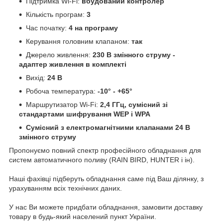
Підтримка Wi-Fi:
вбудований контролер
Кількість програм:
3
Час початку:
4 на програму
Керування головним клапаном:
так
Джерело живлення:
230 В змінного струму -
адаптер живлення в комплекті
Вихід:
24 В
Робоча температура:
-10° - +65°
Маршрутизатор Wi-Fi:
2,4 ГГц, сумісний зі
стандартами шифрування WEP і WPA
Сумісний з електромагнітними клапанами 24 В
змінного струму
Пропонуємо повний спектр професійного обладнання для
систем автоматичного поливу (RAIN BIRD, HUNTER і ін).
Наші фахівці підберуть обладнання саме під Ваш ділянку, з
урахуванням всіх технічних даних.
У нас Ви можете придбати обладнання, замовити доставку
товару в будь-який населений пункт України.