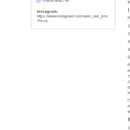
+380978081740
в
instagram
https://www.instagram.com/auto_rain_pro/
Р
?hl=ru
1
2
3
4
5
Р
п
т
с
г
н
П
п
в
1