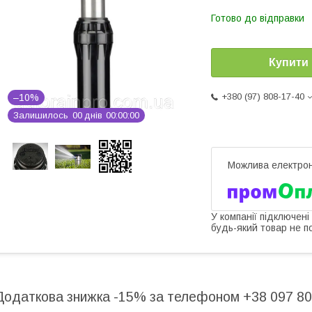
Готово до відправки
Купити
+380 (97) 808-17-40
–10%
Залишилось
0
0
днів
0
0
0
0
0
0
У компанії підключені
будь-який товар не п
Додаткова знижка -15% за телефоном +38 097 80