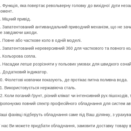
. Функція, яка повертає револьверну головку до вихідної дуги нез
омент.
. Міцний привід.
. Запатентований антивандальний приводний механізм, що не зач
е завдаючи шкоди.
. Повне або часткове коло в одній моделі.
. Запатентований нереверсивний 360 для часткового та повного кол
. Кольорова сопла.
. Насадки легше розрізняти у польових умовах для швидкого ознай
. Додатковий індикатор.
0. Фіолетові ковпачки показують, де протікає питна поливна вода.
1. Використовується нержавіюча сталь.
2. Коли поганий ґрунт, різний клімат чи інтенсивний рух пішоходів,
ропонуємо повний спектр професійного обладнання для систем авт
аші фахівці підберуть обладнання саме під Ваш ділянку, з урахува
 нас Ви можете придбати обладнання, замовити доставку товару в