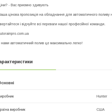
іни? - Вас приємно здивують
аша цінова пропозиція на обладнання для автоматичного поливу н
вертайтеся і відчуйте всі переваги нашої професійної команди.
utorainpro.com.ua
 нами автоматичний полив це максимально легко!
арактеристики
Основні
иробник
Hunter
раїна виробник
США