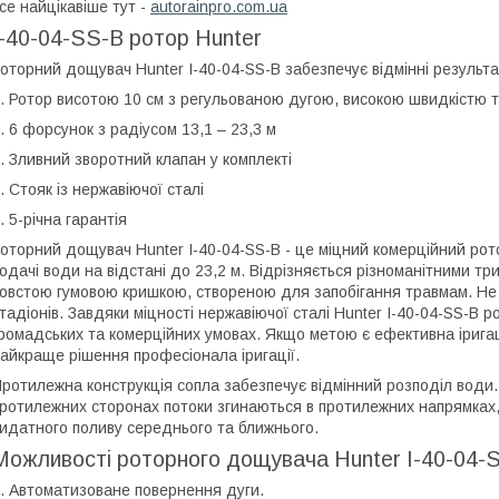
се найцікавіше тут -
autorainpro.com.ua
I-40-04-SS-B ротор Hunter
оторний дощувач Hunter I-40-04-SS-B забезпечує відмінні результа
. Ротор висотою 10 см з регульованою дугою, високою швидкістю 
. 6 форсунок з радіусом 13,1 – 23,3 м
. Зливний зворотний клапан у комплекті
. Стояк із нержавіючої сталі
. 5-річна гарантія
оторний дощувач Hunter I-40-04-SS-B - це міцний комерційний рото
одачі води на відстані до 23,2 м. Відрізняється різноманітними т
овстою гумовою кришкою, створеною для запобігання травмам. Не 
тадіонів. Завдяки міцності нержавіючої сталі Hunter I-40-04-SS-B 
ромадських та комерційних умовах. Якщо метою є ефективна іригаці
айкраще рішення професіонала іригації.
ротилежна конструкція сопла забезпечує відмінний розподіл води
ротилежних сторонах потоки згинаються в протилежних напрямках,
идатного поливу середнього та ближнього.
Можливості роторного дощувача Hunter I-40-04-
. Автоматизоване повернення дуги.