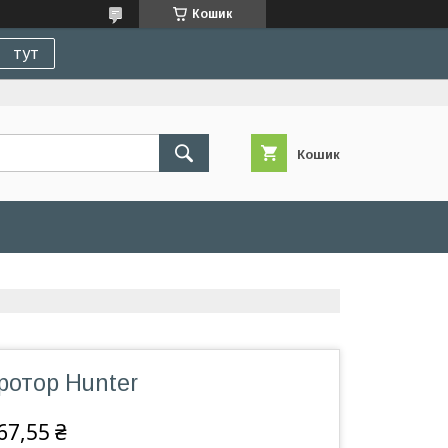
Кошик
тут
Кошик
 ротор Hunter
67,55 ₴