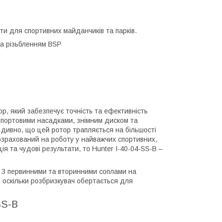
ти для спортивних майданчиків та парків.
та різьбленням BSP
р, який забезпечує точність та ефективність
рипортовими насадками, знімним диском та
дивно, що цей ротор трапляється на більшості
розрахований на роботу у найважчих спортивних,
я та чудові результати, то Hunter I-40-04-SS-B –
. З первинними та вторинними соплами на
 оскільки розбризкувач обертається для
SS-B