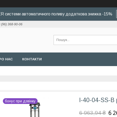
 системи автоматичного поливу додаткова знижка -15%
 (96) 368-90-06
РО НАС
КОНТАКТИ
I-40-04-SS-B
бонус при дзвінку
6 2
6 963,94 ₴