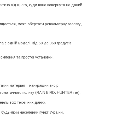
алежно від цього, куди вона повернута на даний
ищається, може обертати револьверну головку,
а в одній моделі, від 50 до 360 градусів.
омлення та простої установки.
 такий матеріал – найкращий вибір
оматичного поливу (RAIN BIRD, HUNTER і ін).
нням всіх технічних даних.
 будь-який населений пункт України.