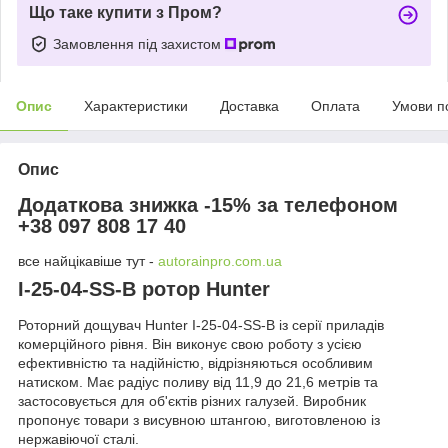
Що таке купити з Пром?
Замовлення під захистом
Опис
Характеристики
Доставка
Оплата
Умови п
Опис
Додаткова знижка -15% за телефоном
+38 097 808 17 40
все найцікавіше тут -
autorainpro.com.ua
I-25-04-SS-B ротор Hunter
Роторний дощувач Hunter I-25-04-SS-B із серії приладів
комерційного рівня. Він виконує свою роботу з усією
ефективністю та надійністю, відрізняються особливим
натиском. Має радіус поливу від 11,9 до 21,6 метрів та
застосовується для об'єктів різних галузей. Виробник
пропонує товари з висувною штангою, виготовленою із
нержавіючої сталі.