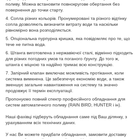
поливу. Можна встановити повнокругове обертання без
повернення до точки старту.
4. Сопла різних кольорів. Пронумеровані та різного відтінку
сопла дозволяють визначити витрату води та наскільки
рівномірно вона розподіляється.
5. Опціональна пурпурна кришка, яка повідомляє про те, що
тече не питна вода.
6. Штанга виготовлена з нержавіючої сталі, відмінно підходить
для різних погодних умов та поганого ґрунту. До того ж,
штанга є міцною та надійно тримає всю конструкцію.
7. Запірний клапан виключає можливість протікання, коли
система вимкнена. Це забезпечує економію води, а також
зменшує загальне навантаження на систему та значно
продовжує її термін експлуатації.
Пропонуємо повний спектр професійного обладнання для
систем автоматичного поливу (RAIN BIRD, HUNTER і ін).
Наші фахівці підберуть обладнання саме під Ваш ділянку, з
урахуванням всіх технічних даних.
У нас Ви можете придбати обладнання, замовити доставку