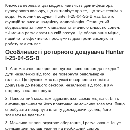
Ключова перевага цієї моделі: наявність ідентифікатора
пурпурового кольору, що сигналізує про те, що тече технічна
вода. Роторний дощувач Hunter I-25-04-SS-B має багато
функцій та високошвидкісну модифікацію. Оснащений
вбудованим запірним клапаном та значною кількістю сопел,
які можна регулювати на свій розсуд. Це обладнання міцне,
надійне та ефективне, прослужить довгі роки виконуючи
роботу замість вас.
Особливості роторного дощувача Hunter
I-25-04-SS-B
1. Автоматичне повернення дугою: повернення до вихідної
дуги незалежно від того, де повернута револьверна
головка. Ця функція має на увазі повернення верхівки
дощувача до першого сектора, незалежно від того, в яку
сторону вона повернута.
2. Поворотний механізм відрізняється своєю міцністю. Він є
антивандальним та його практично неможливо зламати. Якщо
спробувати повернути штангу докладаючи зусиль, його
зламати не вдасться.
3. Можливо як повнокругове обертання, і регульоване. Існує
функція для налаштування на необхідний сектор