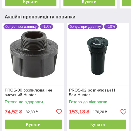
Купити
Купити
Акційні пропозиції та новинки
бонус при дзвінку
–10%
бонус при дзвінку
–10%
PROS-00 розпилювач не
PROS-02 розпилювач Н =
висувний Hunter
5см Hunter
Готово до відправки
Готово до відправки
74,52
153,18
₴
₴
82,80 ₴
170,20 ₴
Купити
Купити