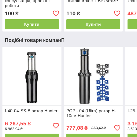
консультація, проектні
гайкою Irritec 1"ВРхЗРхЗР
клап
роботи
100
110
487
₴
₴
Купити
Купити
Подібні товари компанії
I-40-04-SS-B ротор Hunter
PGP - 04 (Ultra) ротор H-
I-25
10см Hunter
6 267,55
3 1
₴
777,08
₴
863,42 ₴
6 963,94 ₴
3 513