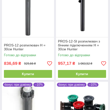
PROS-12-SI розпилювач з
PROS-12 розпилювач Н =
бічним підключенням Н =
30см Hunter
30см Hunter
Готово до відправки
Готово до відправки
836,69
957,17
₴
₴
929,66 ₴
1 063,52 ₴
Купити
Купити
бонус при дзвінку
–10%
бонус при дзвінку
–10%