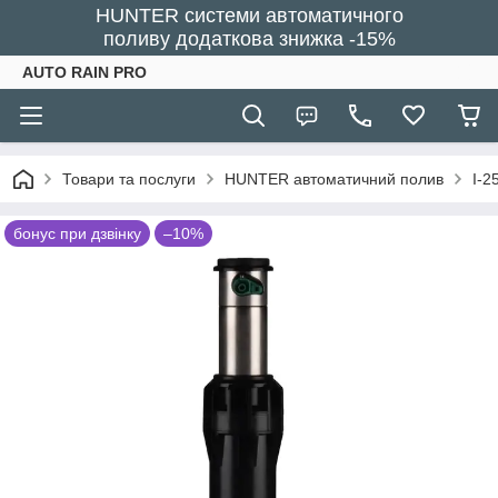
HUNTER системи автоматичного
поливу додаткова знижка -15%
AUTO RAIN PRO
Товари та послуги
HUNTER автоматичний полив
I-2
бонус при дзвінку
–10%