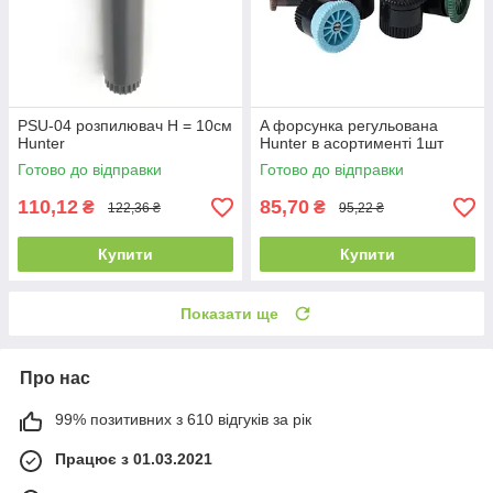
PSU-04 розпилювач Н = 10см
A форсунка регульована
Hunter
Hunter в асортименті 1шт
Готово до відправки
Готово до відправки
110,12
85,70
₴
₴
122,36 ₴
95,22 ₴
Купити
Купити
Показати ще
Про нас
99% позитивних з 610 відгуків за рік
Працює з 01.03.2021