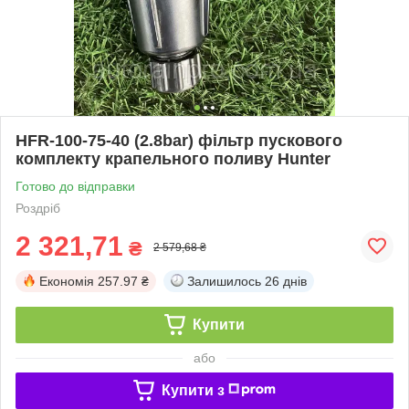
HFR-100-75-40 (2.8bar) фільтр пускового
комплекту крапельного поливу Hunter
Готово до відправки
Роздріб
2 321,71
₴
2 579,68 ₴
Економія
257.97 ₴
Залишилось
26 днів
Купити
або
Купити з