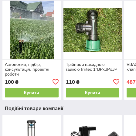
Автополив, підбір,
Трійник з накидною
VBA0
консультація, проектні
гайкою Irritec 1"ВРхЗРхЗР
клап
роботи
100
110
487
₴
₴
Купити
Купити
Подібні товари компанії