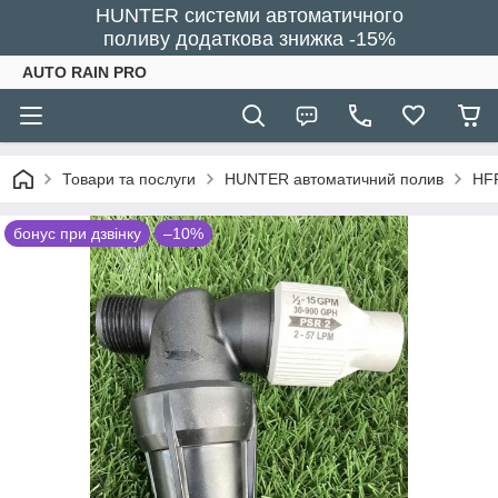
HUNTER системи автоматичного
поливу додаткова знижка -15%
AUTO RAIN PRO
Товари та послуги
HUNTER автоматичний полив
HFR
бонус при дзвінку
–10%