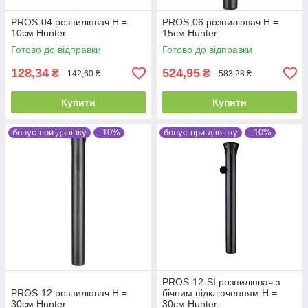
PROS-04 розпилювач Н =
PROS-06 розпилювач Н =
10см Hunter
15см Hunter
Готово до відправки
Готово до відправки
128,34
524,95
₴
₴
142,60 ₴
583,28 ₴
Купити
Купити
бонус при дзвінку
–10%
бонус при дзвінку
–10%
PROS-12-SI розпилювач з
PROS-12 розпилювач Н =
бічним підключенням Н =
30см Hunter
30см Hunter