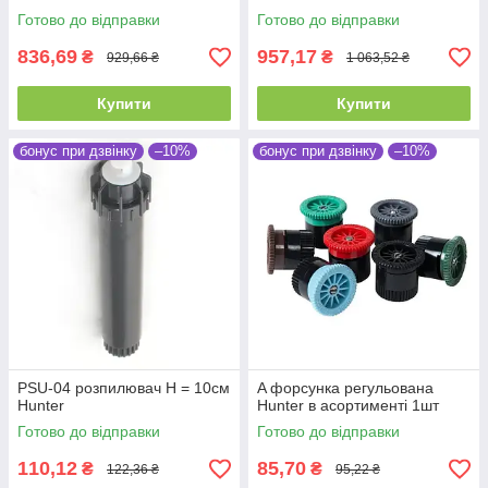
Готово до відправки
Готово до відправки
836,69
957,17
₴
₴
929,66 ₴
1 063,52 ₴
Купити
Купити
бонус при дзвінку
–10%
бонус при дзвінку
–10%
PSU-04 розпилювач Н = 10см
A форсунка регульована
Hunter
Hunter в асортименті 1шт
Готово до відправки
Готово до відправки
110,12
85,70
₴
₴
122,36 ₴
95,22 ₴