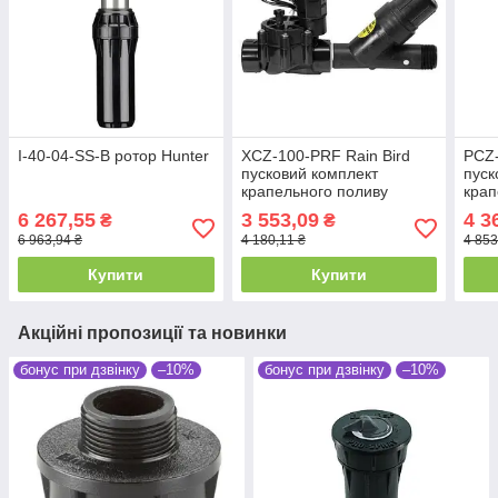
I-40-04-SS-B ротор Hunter
XCZ-100-PRF Rain Bird
PCZ-
пусковий комплект
пуск
крапельного поливу
крап
Hunt
6 267,55
3 553,09
4 3
₴
₴
6 963,94 ₴
4 180,11 ₴
4 853
Купити
Купити
Акційні пропозиції та новинки
бонус при дзвінку
–10%
бонус при дзвінку
–10%