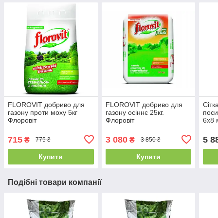
FLOROVIT добриво для
FLOROVIT добриво для
Сітк
газону проти моху 5кг
газону осіннє 25кг.
поси
Флоровіт
Флоровіт
6х8
715
3 080
5 8
₴
₴
775 ₴
3 850 ₴
Купити
Купити
Подібні товари компанії