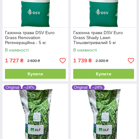
Газонна трава DSV Euro
Газонна трава DSV Euro
Grass Renovation
Grass Shady Lawn
Регенераційна - 5 кг.
Тіньовитривалий 5 кг
В наявності
В наявності
1 727
1 739
₴
₴
2 600 ₴
2 300 ₴
Купити
Купити
Original
–24%
Original
–24%