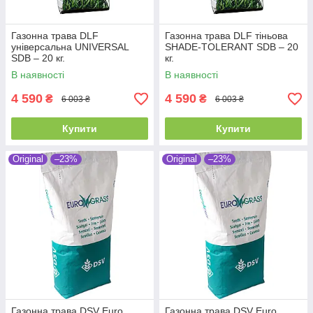
Газонна трава DLF
Газонна трава DLF тіньова
універсальна UNIVERSAL
SHADE-TOLERANT SDB – 20
SDB – 20 кг.
кг.
В наявності
В наявності
4 590
4 590
₴
₴
6 003 ₴
6 003 ₴
Купити
Купити
Original
–23%
Original
–23%
Газонна трава DSV Euro
Газонна трава DSV Euro