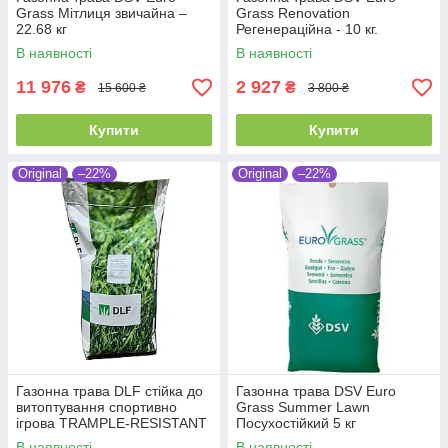
Grass Мітлиця звичайна –
Grass Renovation
22.68 кг
Регенераційна - 10 кг.
В наявності
В наявності
11 976
2 927
₴
₴
15 600 ₴
3 800 ₴
Купити
Купити
Original
–22%
Original
–22%
Газонна трава DLF стійка до
Газонна трава DSV Euro
витоптування спортивно
Grass Summer Lawn
ігрова TRAMPLE-RESISTANT
Посухостійкий 5 кг
PLAYGROUND SDB – 20 кг.
В наявності
В наявності