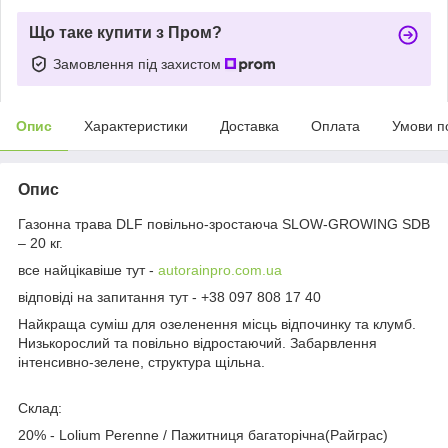
Що таке купити з Пром?
Замовлення під захистом
Опис
Характеристики
Доставка
Оплата
Умови п
Опис
Газонна трава DLF повільно-зростаюча SLOW-GROWING SDB
– 20 кг.
все найцікавіше тут -
autorainpro.com.ua
відповіді на запитання тут - +38 097 808 17 40
Найкраща суміш для озеленення місць відпочинку та клумб.
Низькорослий та повільно відростаючий. Забарвлення
інтенсивно-зелене, структура щільна.
Склад:
20% - Lolium Perenne / Пажитниця багаторічна(Райграс)