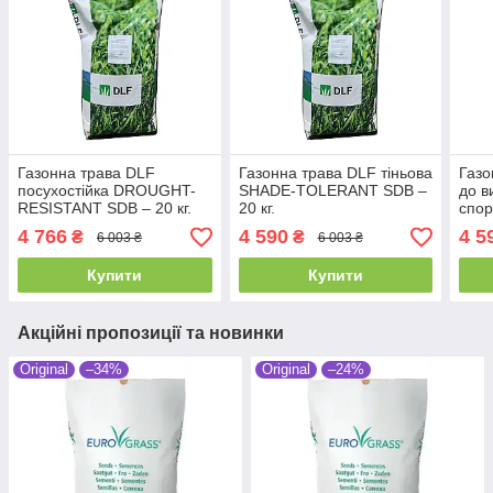
Газонна трава DLF
Газонна трава DLF тіньова
Газо
посухостійка DROUGHT-
SHADE-TOLERANT SDB –
до в
RESISTANT SDB – 20 кг.
20 кг.
спор
TRA
4 766
4 590
4 5
₴
₴
6 003 ₴
6 003 ₴
PLA
кг.
Купити
Купити
Акційні пропозиції та новинки
Original
–34%
Original
–24%