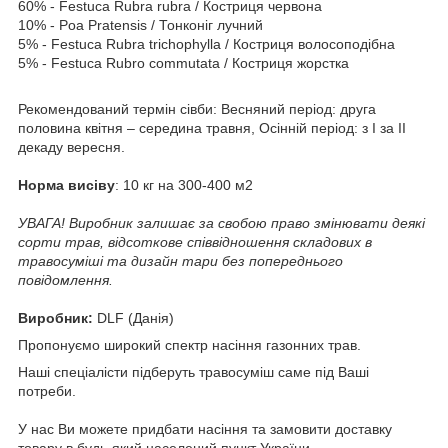
60% - Festuca Rubra rubra / Костриця червона
10% - Poa Pratensis / Тонконіг лучний
5% - Festuca Rubra trichophylla / Костриця волосоподібна
5% - Festuca Rubro commutata / Костриця жорстка
Рекомендований термін сівби: Весняний період: друга
половина квітня – середина травня, Осінній період: з I за II
декаду вересня.
Норма висіву
: 10 кг на 300-400 м2
УВАГА! Виробник залишає за свобою право змінювати деякі
сорти трав, відсоткове співвідношення складових в
травосуміші та дизайн тари без попереднього
повідомлення.
Виробник:
DLF (Данія)
Пропонуємо широкий спектр насіння газонних трав.
Наші спеціалісти підберуть травосуміш саме під Ваші
потреби.
У наc Ви можете придбати насіння та замовити доставку
товару в будь-який населений пункт України.