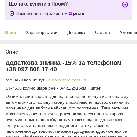
Що таке купити з Пром?
Замовлення під захистом
Опис
Характеристики
Доставка
Оплата
Умови п
Опис
Додаткова знижка -15% за телефоном
+38 097 808 17 40
все найцікавіше тут -
autorainpro.com.ua
SJ-7506 коліно шарнірне - 3/4х1/2x15см Hunter
Оптимальний варіант для встановлення дощувача в систему
автоматичного поливу газону з можливістю підстроювання по
площинах для вибору найкращого положення. Така технічна
можливість досягається за рахунок застосування чотирьох
рухомих герметичних з'єднань у точках, відповідальних за
зміну форми та напрямок водяного потоку. Саме ж
підключення до водопостачання і дощувача здійснюється за