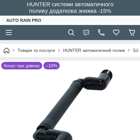
HUNTER системи автоматичного
поливу додаткова знижка -15%
AUTO RAIN PRO
Товари та послуги
HUNTER автоматичний полив
SJ-
бонус при дзвінку
–10%