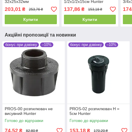
32x25x32мм
1/2х1/2x15см Hunter
3/4х
203,01
137,86
174
₴
₴
253,76 ₴
153,18 ₴
Купити
Купити
Акційні пропозиції та новинки
бонус при дзвінку
–10%
бонус при дзвінку
–10%
PROS-00 розпилювач не
PROS-02 розпилювач Н =
висувний Hunter
5см Hunter
Готово до відправки
Готово до відправки
74,52
153,18
₴
₴
82,80 ₴
170,20 ₴