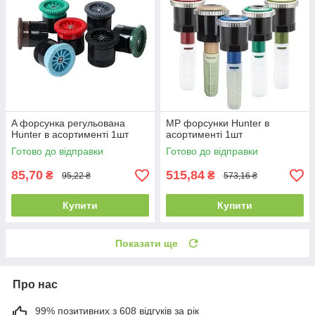
A форсунка регульована
MP форсунки Hunter в
Hunter в асортименті 1шт
асортименті 1шт
Готово до відправки
Готово до відправки
85,70
515,84
₴
₴
95,22 ₴
573,16 ₴
Купити
Купити
Показати ще
Про нас
99% позитивних з 608 відгуків за рік