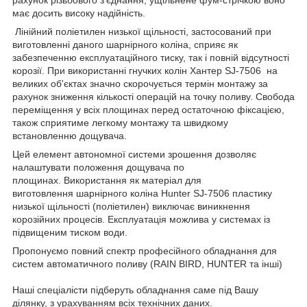
рахунок різьбового з'єднання, ущільнене фум-стрічкою воно
має досить високу надійність.
Лінійний поліетилен низької щільності, застосований при
виготовленні даного шарнірного коліна, сприяє як
забезпеченню експлуатаційного тиску, так і повній відсутності
корозії. При використанні гнучких колін Хантер SJ-7506 на
великих об'єктах значно скорочується термін монтажу за
рахунок зниження кількості операцій на точку поливу. Свобода
переміщення у всіх площинах перед остаточною фіксацією,
також сприятиме легкому монтажу та швидкому
встановленню дощувача.
Цей елемент автономної системи зрошення дозволяє
налаштувати положення дощувача по
площинах. Використання як матеріал для
виготовлення шарнірного коліна Hunter SJ-7506 пластику
низької щільності (поліетилен) виключає виникнення
корозійних процесів. Експлуатація можлива у системах із
підвищеним тиском води.
Пропонуємо повний спектр професійного обладнання для
систем автоматичного поливу (RAIN BIRD, HUNTER та інші)
Наші спеціалісти підберуть обладнання саме під Вашу
ділянку, з урахуванням всіх технічних даних.