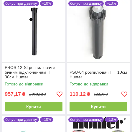
бонус при дзвінку
–10%
бонус при дзвінку
–10%
PROS-12-SI розпилювач з
бічним підключенням Н =
PSU-04 розпилювач Н = 10см
30см Hunter
Hunter
Готово до відправки
Готово до відправки
957,17
110,12
₴
₴
1 063,52 ₴
122,36 ₴
Купити
Купити
бонус при дзвінку
–10%
бонус при дзвінку
–10%