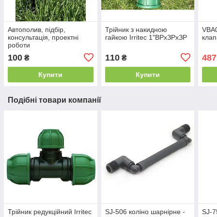
Автополив, підбір,
Трійник з накидною
VBA0
консультація, проектні
гайкою Irritec 1"ВРхЗРхЗР
клап
роботи
100
110
487
₴
₴
Купити
Купити
Подібні товари компанії
Трійник редукційний Irritec
SJ-506 коліно шарнірне -
SJ-7