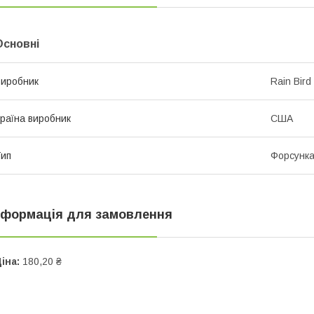
Основні
иробник
Rain Bird
раїна виробник
США
ип
Форсунк
нформація для замовлення
іна:
180,20 ₴