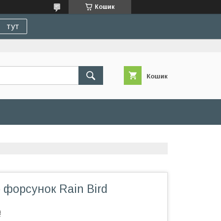
Кошик
тут
Кошик
 форсунок Rain Bird
₴