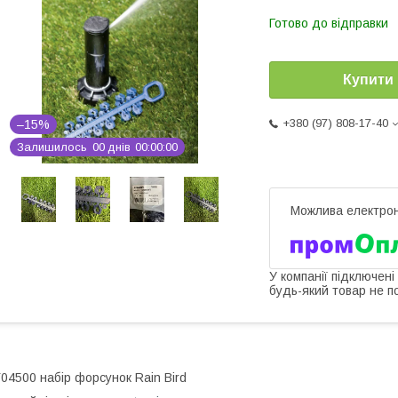
Готово до відправки
Купити
+380 (97) 808-17-40
–15%
Залишилось
0
0
днів
0
0
0
0
0
0
У компанії підключені
будь-який товар не п
04500 набір форсунок Rain Bird