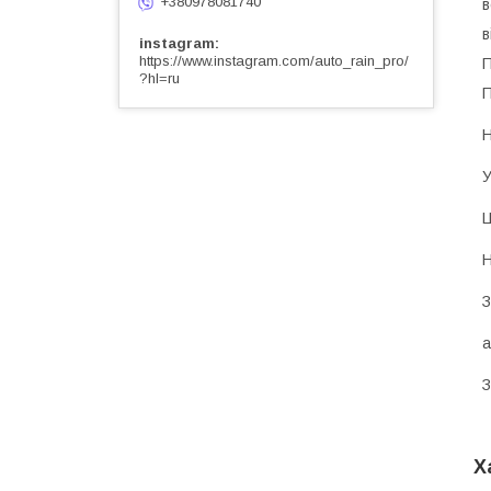
+380978081740
в
в
instagram
https://www.instagram.com/auto_rain_pro/
П
?hl=ru
П
Н
У
Ц
Н
З
a
З
Х