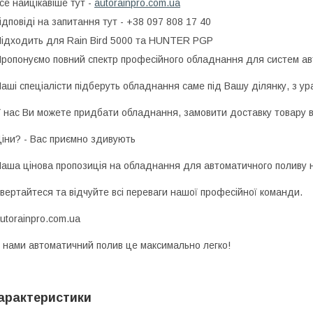
се найцікавіше тут -
autorainpro.com.ua
ідповіді на запитання тут - +38 097 808 17 40
ідходить для Rain Bird 5000 та HUNTER PGP
ропонуємо повний спектр професійного обладнання для систем ав
аші спеціалісти підберуть обладнання саме під Вашу ділянку, з ур
 наc Ви можете придбати обладнання, замовити доставку товару в
іни? - Вас приємно здивують
аша цінова пропозиція на обладнання для автоматичного поливу н
вертайтеся та відчуйте всі переваги нашої професійної команди.
utorainpro.com.ua
 нами автоматичний полив це максимально легко!
арактеристики