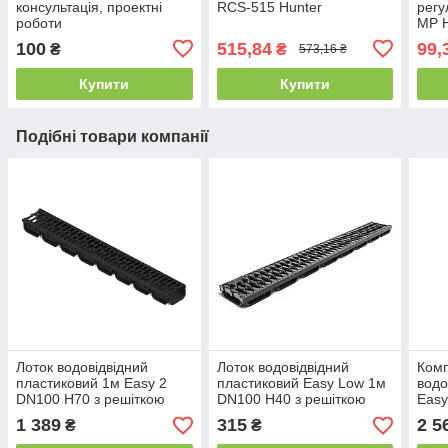
консультація, проектні
RCS-515 Hunter
рег
роботи
MP 
100
515,84
99,
₴
₴
573,16 ₴
Купити
Купити
Подібні товари компанії
Лоток водовідвідний
Лоток водовідвідний
Комп
пластиковий 1м Easy 2
пластиковий Easy Low 1м
водо
DN100 H70 з решіткою
DN100 H40 з решіткою
Easy
чавунною щілинною А15
пластиковою А15
плас
1 389
315
2 5
₴
₴
А15,