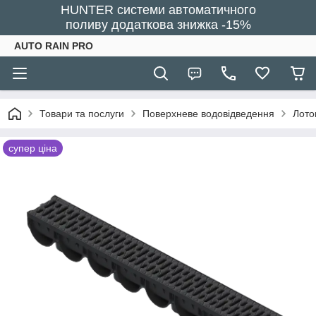
HUNTER системи автоматичного
поливу додаткова знижка -15%
AUTO RAIN PRO
Товари та послуги
Поверхневе водовідведення
Лото
супер ціна