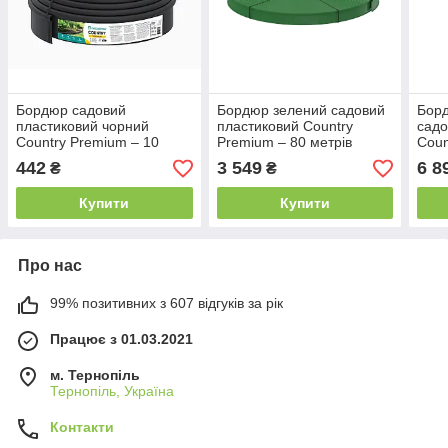
Бордюр садовий
Бордюр зелений садовий
Бор
пластиковий чорний
пластиковий Country
садо
Country Premium – 10
Premium – 80 метрів
Coun
метрів
442
3 549
6 8
₴
₴
Купити
Купити
Про нас
99% позитивних з 607 відгуків за рік
Працює з 01.03.2021
м. Тернопіль
Тернопіль, Україна
Контакти