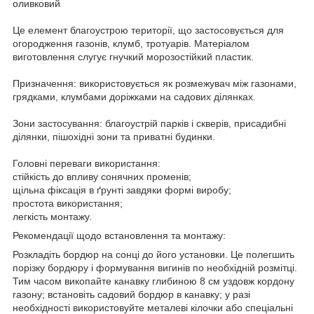
оливковий
Це елемент благоустрою території, що застосовується для
огородження газонів, клумб, тротуарів. Матеріалом
виготовлення слугує гнучкий морозостійкий пластик.
Призначення: використовується як розмежувач між газонами,
грядками, клумбами доріжками на садових ділянках.
Зони застосування: благоустрій парків і скверів, присадибні
ділянки, пішохідні зони та приватні будинки.
Головні переваги використання:
cтійкість до впливу сонячних променів;
щільна фіксація в ґрунті завдяки формі виробу;
простота використання;
легкість монтажу.
Рекомендації щодо встановлення та монтажу:
Розкладіть бордюр на сонці до його установки. Це полегшить
порізку бордюру і формування вигинів по необхідній розмітці.
Тим часом викопайте канавку глибиною 8 см уздовж кордону
газону; встановіть садовий бордюр в канавку; у разі
необхідності використовуйте металеві кілочки або спеціальні