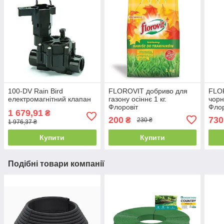
100-DV Rain Bird
FLOROVIT добриво для
FLO
електромагнітний клапан
газону осіннє 1 кг.
чорн
Флоровіт
Флор
1 679,91
₴
200
730
₴
230 ₴
1 976,37 ₴
Купити
Купити
Подібні товари компанії