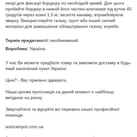
якорі для фіксації бордюру по необхідній кривій. Для цього
пробийте бордюр в нижній його частині кілочками під кутом 45
градусів через кожні 1,5 м; засипте канавку, втрамбовуючи
зверху. Використовуйте гальку, грунт або інший сипкий
матеріал для завершення облаштування газону, клумби.
Термін придатності:
необмежений.
Виробник:
Україна.
У наc Ви можете придбати товар та замовити доставку в будь-
який населений пункт України.
Ціни? - Вас приємно здивують
Наша цінова пропозиція на даний момент є найбільш
вигідною на ринку.
Звертайтеся та відчуйте всі переваги нашої професійної
команди.
autorainpro.com.ua