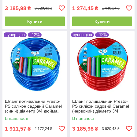
3 185,98
1 274,45
₴
₴
3 620,43 ₴
1 448,24 ₴
Купити
Купити
супер ціна
–12%
супер ціна
–12%
Шланг поливальний Presto-
Шланг поливальний Presto-
PS силікон садовий Caramel
PS силікон садовий Caramel
(синій) діаметр 3/4 дюйма,
(червоний) діаметр 3/4
довжина 30 м (CAR B-3/4 30)
дюйма, довжина 50 м (SE-3/4
В наявності
В наявності
50)
1 911,57
3 185,98
₴
₴
2 172,24 ₴
3 620,43 ₴