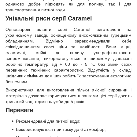
однаково добре підходять як для поливу, так і для
транспортування питної води.
Унікальні риси серії Caramel
Одношарові шланги серії Caramel виготовлені на
українському заводі, оснащеному високоякісним турецьким
обладнанням. Відмінно зарекомендували себе
співвідношенням своєї ціни та надійності. Вони міцні,
еластичні, стійкі до впливу ультрафіолетового
випромінювання, використовуються в широкому діапазоні
робочих температур від + 60 до - 5 °C без зміни своїх
первинних технічних характеристик. Відсутність у складі
шкідливих хімічних домішок робить їх застосування екологічно
безпечним.
Використання для виготовлення тільки якісної сировини і
матеріалів дозволяє користуватися шлангами цієї серії досить
тривалий час, термін служби до 5 років.
Переваги
Рекомендовані для питної води;
Використовуються при тиску до 6 атмосфер;