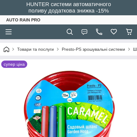
HUNTER системи автоматичного
поливу додаткова знижка -15%
AUTO RAIN PRO
Товари та послуги
Presto-PS зрошувальні системи
Ш
супер ціна