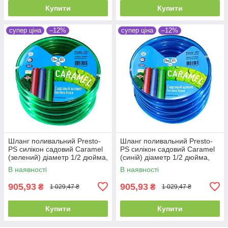
Купити
Купити
супер ціна
–12%
супер ціна
–12%
Шланг поливальний Presto-
Шланг поливальний Presto-
PS силікон садовий Caramel
PS силікон садовий Caramel
(зелений) діаметр 1/2 дюйма,
(синій) діаметр 1/2 дюйма,
довжина 20 м (CAR-1/2 20)
довжина 20 м (CAR B-1/2 20)
В наявності
В наявності
905,93
905,93
₴
₴
1 029,47 ₴
1 029,47 ₴
Купити
Купити