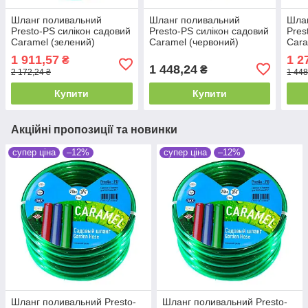
Шланг поливальний
Шланг поливальний
Шла
Presto-PS силікон садовий
Presto-PS силікон садовий
Pres
Caramel (зелений)
Caramel (червоний)
Cara
діаметр 3/4 дюйма,
діаметр 3/4 дюйма,
3/4 
1 911,57
1 2
₴
довжина 30 м (CAR-3/4
довжина 20 м (SE-3/4 20)
(CAR
1 448,24
₴
2 172,24 ₴
1 448
30)
Купити
Купити
Акційні пропозиції та новинки
супер ціна
–12%
супер ціна
–12%
Шланг поливальний Presto-
Шланг поливальний Presto-