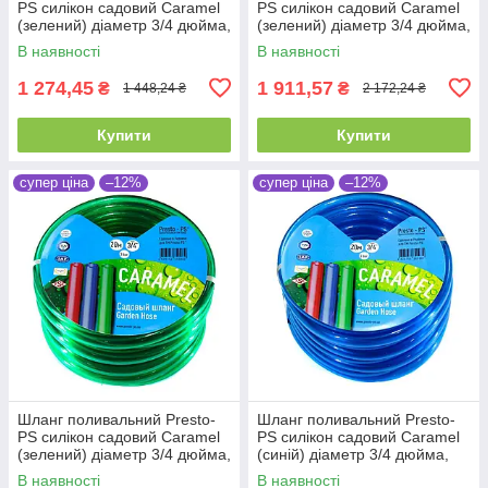
PS силікон садовий Caramel
PS силікон садовий Caramel
(зелений) діаметр 3/4 дюйма,
(зелений) діаметр 3/4 дюйма,
довжина 20 м (CAR-3/4 20)
довжина 30 м (CAR-3/4 30)
В наявності
В наявності
1 274,45
1 911,57
₴
₴
1 448,24 ₴
2 172,24 ₴
Купити
Купити
супер ціна
–12%
супер ціна
–12%
Шланг поливальний Presto-
Шланг поливальний Presto-
PS силікон садовий Caramel
PS силікон садовий Caramel
(зелений) діаметр 3/4 дюйма,
(синій) діаметр 3/4 дюйма,
довжина 50 м (CAR-3/4 50)
довжина 20 м (CAR B-3/4 20)
В наявності
В наявності