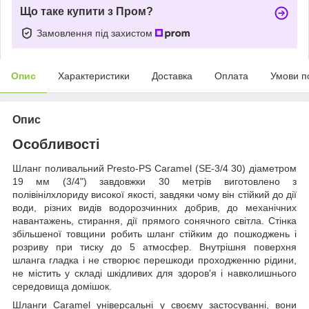
Що таке купити з Пром?
Замовлення під захистом
Опис
Характеристики
Доставка
Оплата
Умови п
Опис
Особливості
Шланг поливальний Presto-PS Caramel (SE-3/4 30) діаметром
19 мм (3/4") завдовжки 30 метрів виготовлено з
полівінілхлориду високої якості, завдяки чому він стійкий до дії
води, різних видів водорозчинних добрив, до механічних
навантажень, стирання, дії прямого сонячного світла. Стінка
збільшеної товщини робить шланг стійким до пошкоджень і
розриву при тиску до 5 атмосфер. Внутрішня поверхня
шланга гладка і не створює перешкоди проходженню рідини,
не містить у складі шкідливих для здоров'я і навколишнього
середовища домішок.
Шланги Caramel універсальні у своєму застосуванні, вони