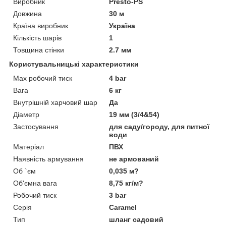
Виробник
Presto-PS
Довжина
30 м
Країна виробник
Україна
Кількість шарів
1
Товщина стінки
2.7 мм
Користувальницькі характеристики
Max робочий тиск
4 bar
Вага
6 кг
Внутрішній харчовий шар
Да
Діаметр
19 мм (3/4&54)
Застосування
для саду/городу, для питної
води
Матеріал
ПВХ
Наявність армування
не армований
Об `єм
0,035 м?
Об'ємна вага
8,75 кг/м?
Робочий тиск
3 bar
Серія
Caramel
Тип
шланг садовий