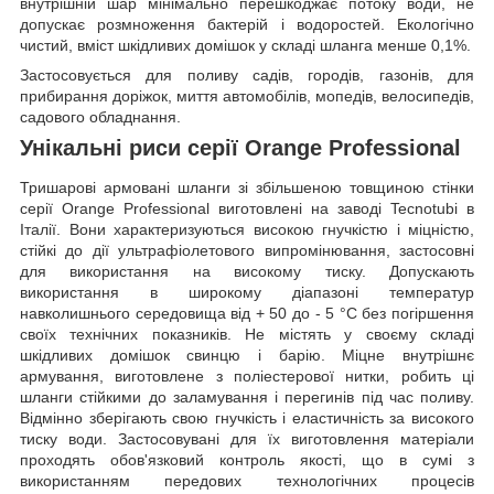
внутрішній шар мінімально перешкоджає потоку води, не
допускає розмноження бактерій і водоростей. Екологічно
чистий, вміст шкідливих домішок у складі шланга менше 0,1%.
Застосовується для поливу садів, городів, газонів, для
прибирання доріжок, миття автомобілів, мопедів, велосипедів,
садового обладнання.
Унікальні риси серії Orange Professional
Тришарові армовані шланги зі збільшеною товщиною стінки
серії Orange Professional виготовлені на заводі Tecnotubi в
Італії. Вони характеризуються високою гнучкістю і міцністю,
стійкі до дії ультрафіолетового випромінювання, застосовні
для використання на високому тиску. Допускають
використання в широкому діапазоні температур
навколишнього середовища від + 50 до - 5 °C без погіршення
своїх технічних показників. Не містять у своєму складі
шкідливих домішок свинцю і барію. Міцне внутрішнє
армування, виготовлене з поліестерової нитки, робить ці
шланги стійкими до заламування і перегинів під час поливу.
Відмінно зберігають свою гнучкість і еластичність за високого
тиску води. Застосовувані для їх виготовлення матеріали
проходять обов'язковий контроль якості, що в сумі з
використанням передових технологічних процесів