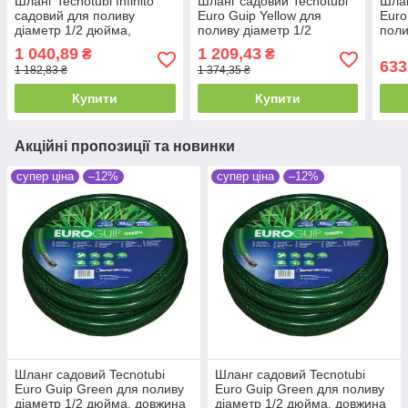
Шланг Tecnotubi Infinito
Шланг садовий Tecnotubi
Шлан
садовий для поливу
Euro Guip Yellow для
Euro
діаметр 1/2 дюйма,
поливу діаметр 1/2
поли
довжина 25 м (IN 1/2 25)
дюйма, довжина 50 м
дюйм
1 040,89
1 209,43
₴
₴
(EGY 1/2 50)
(EGB
633
1 182,83 ₴
1 374,35 ₴
Купити
Купити
Акційні пропозиції та новинки
супер ціна
–12%
супер ціна
–12%
Шланг садовий Tecnotubi
Шланг садовий Tecnotubi
Euro Guip Green для поливу
Euro Guip Green для поливу
діаметр 1/2 дюйма, довжина
діаметр 1/2 дюйма, довжина