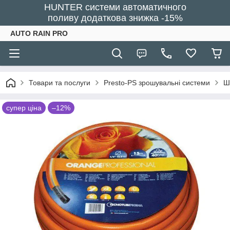
HUNTER системи автоматичного
поливу додаткова знижка -15%
AUTO RAIN PRO
Товари та послуги
Presto-PS зрошувальні системи
Ш
супер ціна
–12%