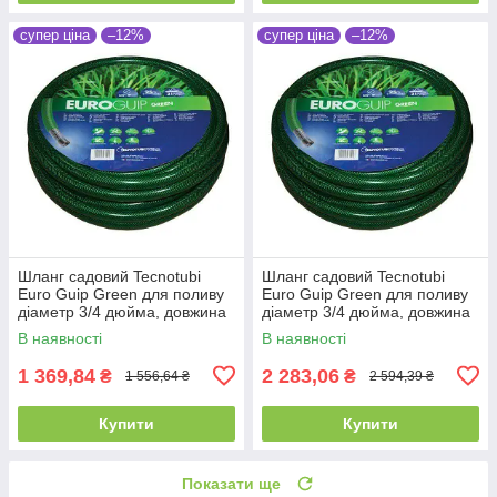
супер ціна
–12%
супер ціна
–12%
Шланг садовий Tecnotubi
Шланг садовий Tecnotubi
Euro Guip Green для поливу
Euro Guip Green для поливу
діаметр 3/4 дюйма, довжина
діаметр 3/4 дюйма, довжина
30 м (EGG 3/4 30)
50 м (EGG 3/4 50)
В наявності
В наявності
1 369,84
2 283,06
₴
₴
1 556,64 ₴
2 594,39 ₴
Купити
Купити
Показати ще