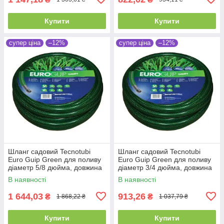
Купити
Купити
супер ціна
–12%
супер ціна
–12%
Шланг садовий Tecnotubi
Шланг садовий Tecnotubi
Euro Guip Green для поливу
Euro Guip Green для поливу
діаметр 5/8 дюйма, довжина
діаметр 3/4 дюйма, довжина
50 м (EGG 5/8 50)
20 м (EGG 3/4 20)
В наявності
В наявності
1 644,03
913,26
₴
₴
1 868,22 ₴
1 037,79 ₴
Купити
Купити