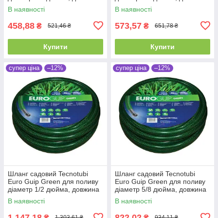
20 м (EGG 1/2 20)
25 м (EGG 1/2 25)
В наявності
В наявності
458,88
573,57
₴
₴
521,46 ₴
651,78 ₴
Купити
Купити
супер ціна
–12%
супер ціна
–12%
Шланг садовий Tecnotubi
Шланг садовий Tecnotubi
Euro Guip Green для поливу
Euro Guip Green для поливу
діаметр 1/2 дюйма, довжина
діаметр 5/8 дюйма, довжина
50 м (EGG 1/2 50)
25 м (EGG 5/8 25)
В наявності
В наявності
1 147,18
822,02
₴
₴
1 303,61 ₴
934,11 ₴