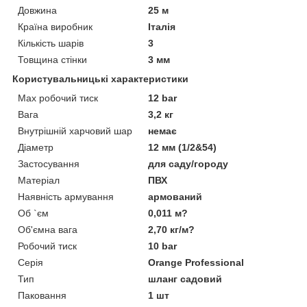
Довжина
25 м
Країна виробник
Італія
Кількість шарів
3
Товщина стінки
3 мм
Користувальницькі характеристики
Max робочий тиск
12 bar
Вага
3,2 кг
Внутрішній харчовий шар
немає
Діаметр
12 мм (1/2&54)
Застосування
для саду/городу
Матеріал
ПВХ
Наявність армування
армований
Об `єм
0,011 м?
Об'ємна вага
2,70 кг/м?
Робочий тиск
10 bar
Серія
Orange Professional
Тип
шланг садовий
Паковання
1 шт