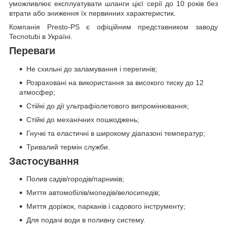
уможливлює експлуатувати шланги цієї серії до 10 років без
втрати або зниження їх первинних характеристик.
Компанія Presto-PS є офіційним представником заводу
Tecnotubi в Україні.
Переваги
Не схильні до заламування і перегинів;
Розраховані на використання за високого тиску до 12
атмосфер;
Стійкі до дії ультрафіолетового випромінювання;
Стійкі до механічних пошкоджень;
Гнучкі та еластичні в широкому діапазоні температур;
Тривалий термін служби.
Застосування
Полив садів/городів/парників;
Миття автомобілів/мопедів/велосипедів;
Миття доріжок, парканів і садового інструменту;
Для подачі води в поливну систему.