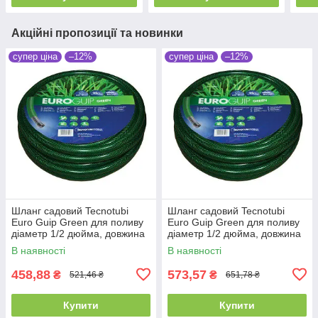
Акційні пропозиції та новинки
супер ціна
–12%
супер ціна
–12%
Шланг садовий Tecnotubi
Шланг садовий Tecnotubi
Euro Guip Green для поливу
Euro Guip Green для поливу
діаметр 1/2 дюйма, довжина
діаметр 1/2 дюйма, довжина
20 м (EGG 1/2 20)
25 м (EGG 1/2 25)
В наявності
В наявності
458,88
573,57
₴
₴
521,46 ₴
651,78 ₴
Купити
Купити