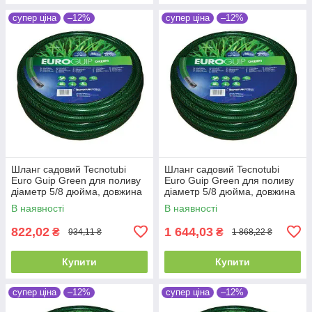
супер ціна
–12%
супер ціна
–12%
Шланг садовий Tecnotubi
Шланг садовий Tecnotubi
Euro Guip Green для поливу
Euro Guip Green для поливу
діаметр 5/8 дюйма, довжина
діаметр 5/8 дюйма, довжина
25 м (EGG 5/8 25)
50 м (EGG 5/8 50)
В наявності
В наявності
822,02
1 644,03
₴
₴
934,11 ₴
1 868,22 ₴
Купити
Купити
супер ціна
–12%
супер ціна
–12%