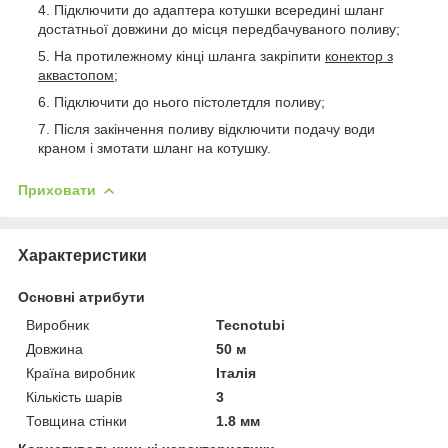
Підключити до адаптера котушки всередині шланг
достатньої довжини до місця передбачуваного поливу;
На протилежному кінці шланга закріпити
конектор з
аквастопом
;
Підключити до нього пістолетдля поливу;
Після закінчення поливу відключити подачу води
краном і змотати шланг на котушку.
Приховати
Характеристики
Основні атрибути
Виробник
Tecnotubi
Довжина
50 м
Країна виробник
Італія
Кількість шарів
3
Товщина стінки
1.8 мм