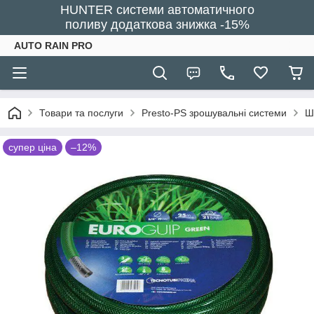
HUNTER системи автоматичного
поливу додаткова знижка -15%
AUTO RAIN PRO
Товари та послуги
Presto-PS зрошувальні системи
Ш
супер ціна
–12%