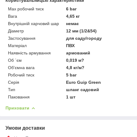
Користувальницькі характеристики
Max робочий тиск
6 bar
Вага
4,65 кг
Внутрішній харчовий шар
немає
Діаметр
12 мм (1/2&54)
Застосування
для саду/городу
Матеріал
ПВХ
Наявність армування
армований
Об `єм
0,019 м?
Об'ємна вага
4,8 кг/м?
Робочий тиск
5 bar
Серія
Euro Guip Green
Тип
шланг садовий
Паковання
1 шт
Приховати
Умови доставки