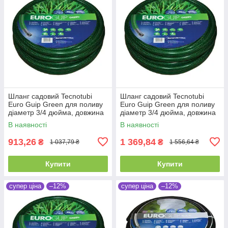
Шланг садовий Tecnotubi
Шланг садовий Tecnotubi
Euro Guip Green для поливу
Euro Guip Green для поливу
діаметр 3/4 дюйма, довжина
діаметр 3/4 дюйма, довжина
20 м (EGG 3/4 20)
30 м (EGG 3/4 30)
В наявності
В наявності
913,26
1 369,84
₴
₴
1 037,79 ₴
1 556,64 ₴
Купити
Купити
супер ціна
–12%
супер ціна
–12%