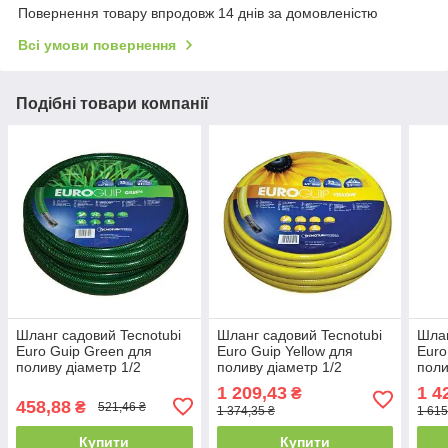
Повернення товару впродовж 14 днів за домовленістю
Всі умови повернення
Подібні товари компанії
Шланг садовий Tecnotubi
Шланг садовий Tecnotubi
Шлан
Euro Guip Green для
Euro Guip Yellow для
Euro
поливу діаметр 1/2
поливу діаметр 1/2
поли
дюйма, довжина 20 м
дюйма, довжина 50 м
дюйм
1 209,43
1 4
₴
(EGG 1/2 20)
(EGY 1/2 50)
(EGY
458,88
₴
521,46 ₴
1 374,35 ₴
1 615
Купити
Купити