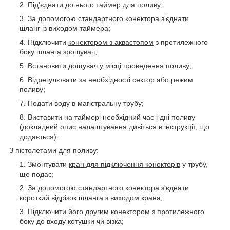
Під'єднати до нього
таймер для поливу
;
За допомогою стандартного конектора з'єднати
шланг із виходом таймера;
Підключити
конектором з аквастопом
з протилежного
боку шланга
зрошувач
;
Встановити дощувач у місці проведення поливу;
Відрегулювати за необхідності сектор або режим
поливу;
Подати воду в магістральну трубу;
Виставити на таймері необхідний час і дні поливу
(докладний опис налаштування дивіться в інструкції, що
додається).
З пістолетами для поливу:
Змонтувати
кран для підключення конекторів
у трубу,
що подає;
За допомогою
стандартного конектора
з'єднати
короткий відрізок шланга з виходом крана;
Підключити його другим конектором з протилежного
боку до входу котушки чи візка;