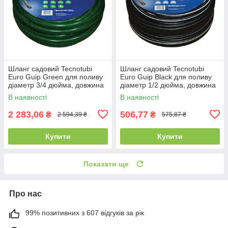
Шланг садовий Tecnotubi
Шланг садовий Tecnotubi
Euro Guip Green для поливу
Euro Guip Black для поливу
діаметр 3/4 дюйма, довжина
діаметр 1/2 дюйма, довжина
50 м (EGG 3/4 50)
20 м (EGB 1/2 20)
В наявності
В наявності
2 283,06
506,77
₴
₴
2 594,39 ₴
575,87 ₴
Купити
Купити
Показати ще
Про нас
99% позитивних з 607 відгуків за рік