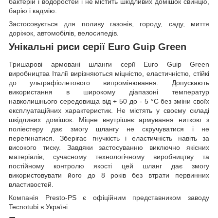
бактерій і водоростей і не містить шкідливих домішок свинцю,
барію і кадмію.
Застосовується для поливу газонів, городу, саду, миття
доріжок, автомобілів, велосипедів.
Унікальні риси серії Euro Guip Green
Тришарові армовані шланги серії Euro Guip Green
виробництва Італії вирізняються міцністю, еластичністю, стійкі
до ультрафіолетового випромінювання. Допускають
використання в широкому діапазоні температур
навколишнього середовища від + 50 до - 5 °C без зміни своїх
експлуатаційних характеристик. Не містять у своєму складі
шкідливих домішок. Міцне внутрішнє армування ниткою з
поліестеру дає змогу шлангу не скручуватися і не
перегинатися. Зберігає гнучкість і еластичність навіть за
високого тиску. Завдяки застосуванню виключно якісних
матеріалів, сучасному технологічному виробництву та
постійному контролю якості цей шланг дає змогу
використовувати його до 8 років без втрати первинних
властивостей.
Компанія Presto-PS є офіційним представником заводу
Tecnotubi в Україні