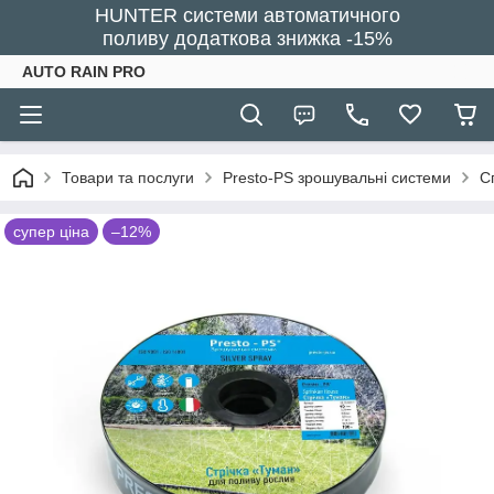
HUNTER системи автоматичного
поливу додаткова знижка -15%
AUTO RAIN PRO
Товари та послуги
Presto-PS зрошувальні системи
С
супер ціна
–12%