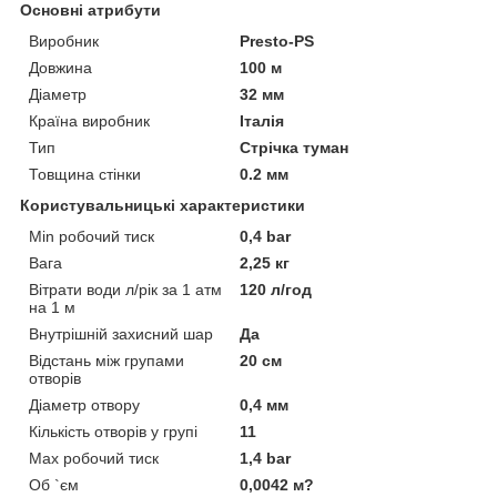
Основні атрибути
Виробник
Presto-PS
Довжина
100 м
Діаметр
32 мм
Країна виробник
Італія
Тип
Стрічка туман
Товщина стінки
0.2 мм
Користувальницькі характеристики
Min робочий тиск
0,4 bar
Вага
2,25 кг
Вітрати води л/рік за 1 атм
120 л/год
на 1 м
Внутрішній захисний шар
Да
Відстань між групами
20 см
отворів
Діаметр отвору
0,4 мм
Кількість отворів у групі
11
Мах робочий тиск
1,4 bar
Об `єм
0,0042 м?