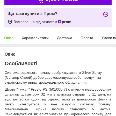
Що таке купити з Пром?
Замовлення під захистом
Опис
Характеристики
Доставка
Оплата
Умови п
Опис
Особливості
Система верхнього поливу розбризкуванням Silver Spray
(Сільвер Спрей) добре зарекомендував себе продукт на
українському ринку зрошувального обладнання.
Шланг "Туман" Presto-PS (501008-7) є гнучким перфорованим
шлангом діаметром 32 мм з групами отворів по 11 штук на
відстані 20 см один від одного, який за допомогою фітингів
легко інтегрується у вже існуючу систему поливу.
Максимальна ширина поливу становить 6 метрів.
Рекомендується як альтернатива прикореневого поливу для