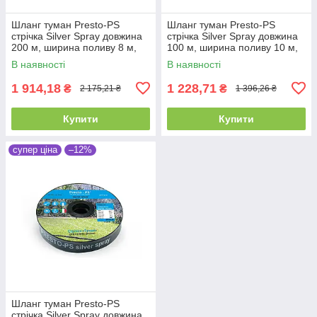
Шланг туман Presto-PS
Шланг туман Presto-PS
стрічка Silver Spray довжина
стрічка Silver Spray довжина
200 м, ширина поливу 8 м,
100 м, ширина поливу 10 м,
діаметр 40 мм (603008-5)
діаметр 45 мм (703508-7)
В наявності
В наявності
1 914,18
1 228,71
₴
₴
2 175,21 ₴
1 396,26 ₴
Купити
Купити
супер ціна
–12%
Шланг туман Presto-PS
стрічка Silver Spray довжина