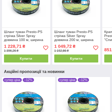
Шланг туман Presto-PS
Шланг туман Presto-PS
Крап
стрічка Silver Spray
стрічка Silver Spray
Pres
довжина 100 м, ширина
довжина 200 м, ширина
"Спи
поливу 10 м, діаметр 45
поливу 5 м, діаметр 25 мм
довж
1 228,71
1 049,72
₴
₴
мм (703508-7)
(402007-5)
851
1 396,26 ₴
1 192,86 ₴
Купити
Купити
Акційні пропозиції та новинки
супер ціна
–12%
супер ціна
–12%