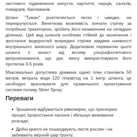
листового підживлення капусти, картоплі, перців, салатів,
помідорів, баклажанів.
Шланг "Туман" розстеляється легко і швидко, не
перекручується. Виняткова можливість згинати стрічку за
потрібною траєкторією, зробить його незамінним на складних
ділянках. Цей вид шлангів особливо стійкий до засмічення і
зростання водоростей всередині стрічки завдяки наявності
внутрішнього захисного шару. Додатковою перевагою цього
шланга є захист від впливу ультрафіолетового
випромінювання, що дає змогу використовувати його
протягом 3-5 років.
Максимально допустима довжина однієї гілки становить 50
метрів, витрата води 120 літрів/год на 1 метр шланга, це
необхідно враховувати для правильного проектування
системи поливу Silver Spray.
Переваги
Зрошення відбувається рівномірно, що прискорює
процес проростання насіння і збільшує виживання
розсади;
Дрібні краплі не пошкоджують листя рослин і не
забивають верхній шар ґрунту;