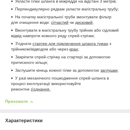
Укласти гілки шланга в міжряддя на відстані 3 метрів;
Перпендикулярно рядкам укласти магістральну трубу;
На початку магістральної труби змонтувати фільтр
для очищення води:
сітчастий
чи
дисковий
;
Вмонтувати в магістральну трубу трійник або сідловий
відвід навпроти кожного ряду спрей-стрічки;
З'єднати
стартер для підключення шланга туман
з
трійником/відводом або через
кран
;
Закріпити спрей-стрічку на стартері за допомогою
притискного кільця;
Заглушити кінець кожної гілки за допомогою
заглушки
;
У разі механічного пошкодження спрей-шланга в
процесі експлуатації використовуйте
ремонтне
з'єднання.
Приховати
Характеристики