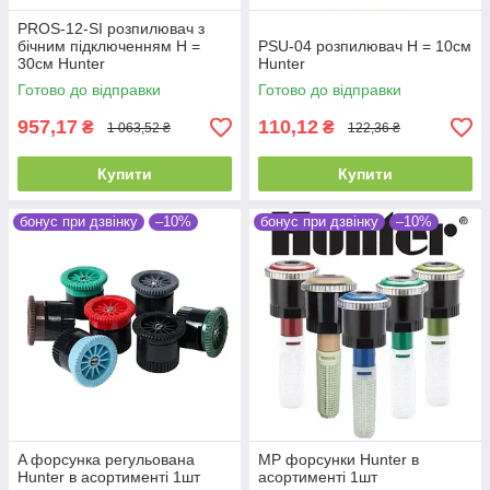
PROS-12-SI розпилювач з
бічним підключенням Н =
PSU-04 розпилювач Н = 10см
30см Hunter
Hunter
Готово до відправки
Готово до відправки
957,17
110,12
₴
₴
1 063,52 ₴
122,36 ₴
Купити
Купити
бонус при дзвінку
–10%
бонус при дзвінку
–10%
A форсунка регульована
MP форсунки Hunter в
Hunter в асортименті 1шт
асортименті 1шт