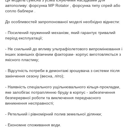
Ця модель сумісна з усіма існуючими насадками для
автополиву: форсунка MP Rotator , форсунка типу спрей або
сопло баблери .
До особливостей запропонованої моделі необхідно віднести:
- Посилений пружинний механізм, який гарантує тривалий
період експлуатації;
- Не схильний до впливу ультрафіолетового випромінювання і
інших зовнішніх фізичним факторам- корпус виготовляється з
якісного пластику;
- Відсутність потреби в демонтажі зрошувача з системи після
закінчення сезону (весна, літо);
- Наявність спеціального ущільнювального кільця-прокладки,
яке запобігає потраплянню бруду в корпус - забезпечення
безперервної роботи та виключення передчасного
виникнення несправності;
- Ретельний і рівномірний полив земельної ділянки;
- Економне споживання води.