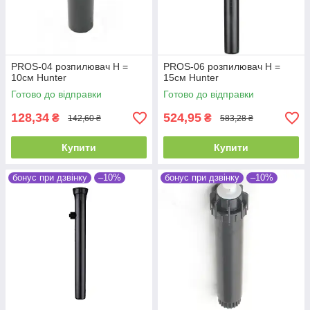
PROS-04 розпилювач Н =
PROS-06 розпилювач Н =
10см Hunter
15см Hunter
Готово до відправки
Готово до відправки
128,34
524,95
₴
₴
142,60 ₴
583,28 ₴
Купити
Купити
бонус при дзвінку
–10%
бонус при дзвінку
–10%