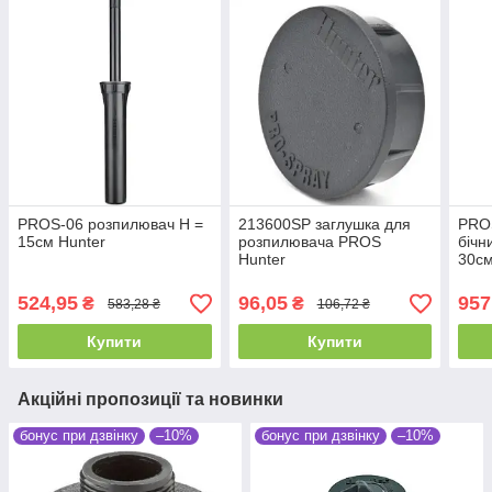
PROS-06 розпилювач Н =
213600SP заглушка для
PROS
15см Hunter
розпилювача PROS
бічн
Hunter
30см
524,95
96,05
957
₴
₴
583,28 ₴
106,72 ₴
Купити
Купити
Акційні пропозиції та новинки
бонус при дзвінку
–10%
бонус при дзвінку
–10%