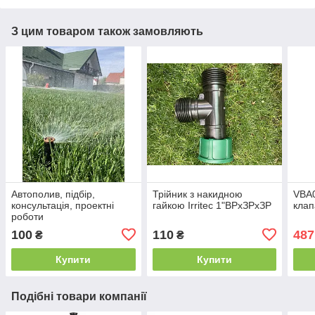
З цим товаром також замовляють
Автополив, підбір,
Трійник з накидною
VBA0
консультація, проектні
гайкою Irritec 1"ВРхЗРхЗР
клап
роботи
100
110
487
₴
₴
Купити
Купити
Подібні товари компанії